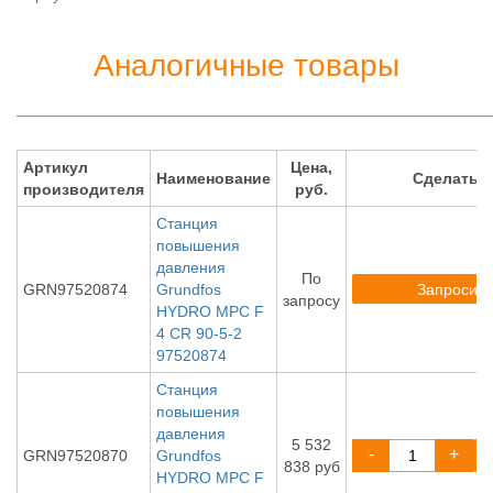
Аналогичные товары
Артикул
Цена,
Наименование
Сделать 
производителя
руб.
Станция
повышения
давления
По
Запросить
GRN97520874
Grundfos
запросу
HYDRO MPC F
4 CR 90-5-2
97520874
Станция
повышения
давления
5 532
-
+
GRN97520870
Grundfos
838 руб
HYDRO MPC F