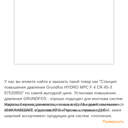
У нас вы можете найти и заказать такой товар как "Станция
повышения давления Grundfos HYDRO MPC F 4 CR 45-3
97520855" по самой выгодной цене. Установки повышения
давления GRUNDFOS - хорошо подходят для монтажа систем
водоснабжения, канализационных и т.д. Мы давно занимаемся
Насосы и принадлежности - заказывайте в нашей компании
комплектацией объектов ЖКХ и промышленных зданий, имея
ИНЖФАВОРИТ, с доставкой по России и странам СНГ.
широкий ассортимент продукции для систем: отопления,
водоснабжения, канализации и пожаротушения.
Развернуть