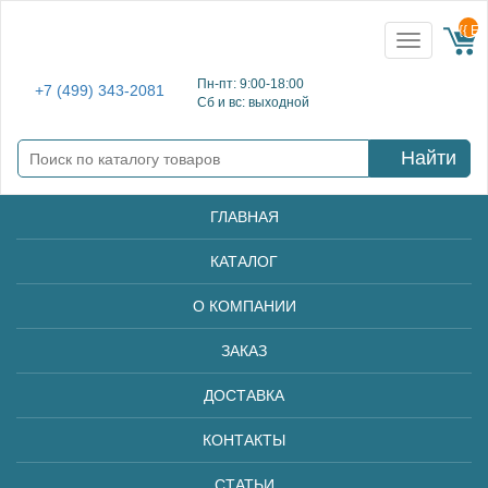
{{ E
Toggle
navigation
Пн-пт: 9:00-18:00
+7 (499) 343-2081
Сб и вс: выходной
Найти
ГЛАВНАЯ
КАТАЛОГ
О КОМПАНИИ
ЗАКАЗ
ДОСТАВКА
КОНТАКТЫ
СТАТЬИ