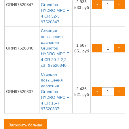
2 935
-
+
GRN97520847
Grundfos
533 руб
HYDRO MPC F
4 CR 32-3
97520847
Станция
повышения
давления
1 687
-
+
GRN97520840
Grundfos
651 руб
HYDRO MPC F
4 CR 20-2 2,2
кВт 97520840
Станция
повышения
давления
2 436
-
+
GRN97520837
Grundfos
821 руб
HYDRO MPC F
4 CR 15-7
97520837
Загрузить больше