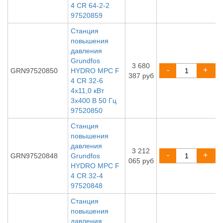
4 CR 64-2-2
97520859
Станция
повышения
давления
Grundfos
3 680
-
+
GRN97520850
HYDRO MPC F
387 руб
4 CR 32-6
4x11,0 кВт
3x400 В 50 Гц
97520850
Станция
повышения
давления
3 212
-
+
GRN97520848
Grundfos
065 руб
HYDRO MPC F
4 CR 32-4
97520848
Станция
повышения
давления