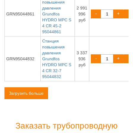
повышения
давления
2 991
-
+
GRN95044861
Grundfos
996
HYDRO MPC S
руб
4 CR 45-2
95044861
Станция
повышения
давления
3 337
-
+
GRN95044832
Grundfos
936
HYDRO MPC S
руб
4 CR 32-7
95044832
Загрузить больше
Заказать трубопроводную