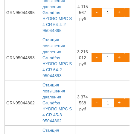
повышения
давления
4 115
-
+
GRN95044895
Grundfos
567
HYDRO MPC S
руб
4 CR 64-4-2
95044895
Станция
повышения
давления
3 216
-
+
GRN95044893
Grundfos
012
HYDRO MPC S
руб
4 CR 64-2
95044893
Станция
повышения
давления
3 374
-
+
GRN95044862
Grundfos
568
HYDRO MPC S
руб
4 CR 45-3
95044862
Станция