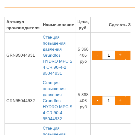
Артикул
Цена,
Наименование
Сделать ЗА
производителя
руб.
Станция
повышения
давления
5 368
-
+
GRN95044931
Grundfos
406
HYDRO MPC S
руб
4 CR 90-4-2
95044931
Станция
повышения
давления
5 368
-
+
GRN95044932
Grundfos
406
HYDRO MPC S
руб
4 CR 90-4
95044932
Станция
повышения