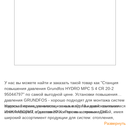
У нас вы можете найти и заказать такой товар как "Станция
повышения давления Grundfos HYDRO MPC S 4 CR 20-2
95044797" по самой выгодной цене. Установки повышения
давления GRUNDFOS - хорошо подходят для монтажа систем
водоснабжения, канализационных и т.д. Мы давно занимаемся
Насосы и принадлежности - заказывайте в нашей компании
комплектацией объектов ЖКХ и промышленных зданий, имея
ИНЖФАВОРИТ, с доставкой по России и странам СНГ.
широкий ассортимент продукции для систем: отопления,
водоснабжения, канализации и пожаротушения.
Развернуть