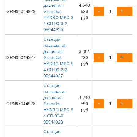
давления
4 640
-
+
GRN95044929
Grundfos
628
HYDRO MPC S
руб
4 CR 90-3-2
95044929
Станция
повышения
давления
3 804
-
+
GRN95044927
Grundfos
790
HYDRO MPC S
руб
4 CR 90-2-2
95044927
Станция
повышения
давления
4 210
-
+
GRN95044928
Grundfos
590
HYDRO MPC S
руб
4 CR 90-2
95044928
Станция