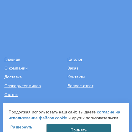
Главная
Каталог
О компании
Заказ
Доставка
Контакты
Словарь терминов
Вопрос-ответ
Статьи
+7 (499) 343-2081
Продолжая использовать наш сайт, вы даёте
согласие на
использование файлов cookie
и других пользовательских
ООО «САНТЕХПОСТАВКА»
данных (включая IP-адрес, сведения о местоположении,
Развернуть
ИНН: 7731286301
устройстве, действиях на сайте и т. п.) для
Принять