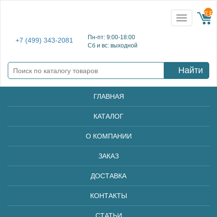
{{ E
Toggle
navigation
Пн-пт: 9:00-18:00
+7 (499) 343-2081
Сб и вс: выходной
Найти
ГЛАВНАЯ
КАТАЛОГ
О КОМПАНИИ
ЗАКАЗ
ДОСТАВКА
КОНТАКТЫ
СТАТЬИ