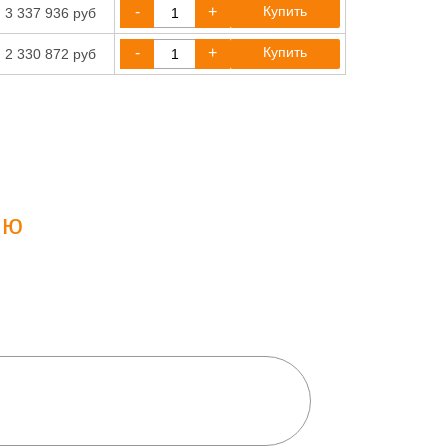
-
+
Купить
3 337 936 руб
-
+
Купить
2 330 872 руб
ию