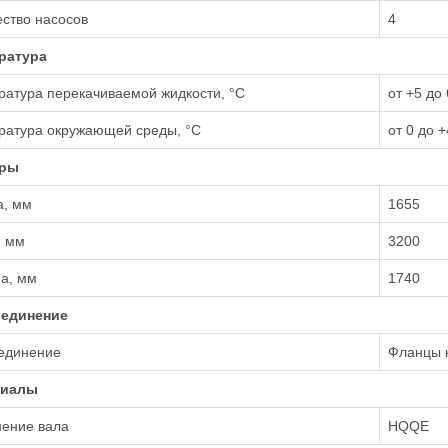
ство насосов
4
ратура
атура перекачиваемой жидкости, °С
от +5 до 
ратура окружающей среды, °С
от 0 до +
еры
а, мм
1655
, мм
3200
а, мм
1740
единение
единение
Фланцы 
риалы
нение вала
HQQE