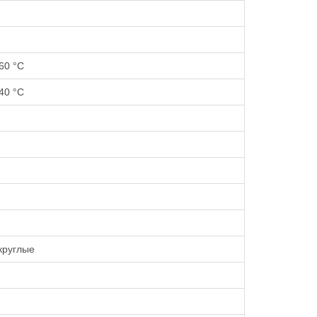
60 °С
40 °С
круглые