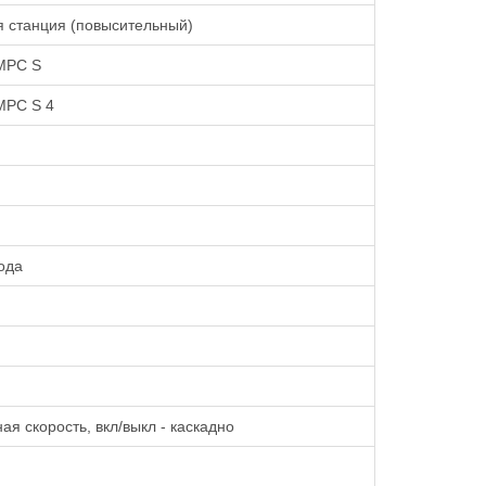
 станция (повысительный)
MPC S
PC S 4
ода
ая скорость, вкл/выкл - каскадно