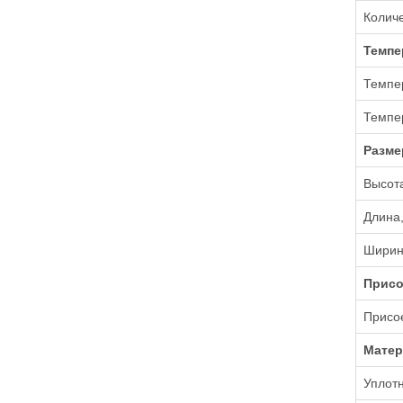
Количе
Темпе
Темпер
Темпе
Разм
Высот
Длина
Ширин
Присо
Присо
Мате
Уплот