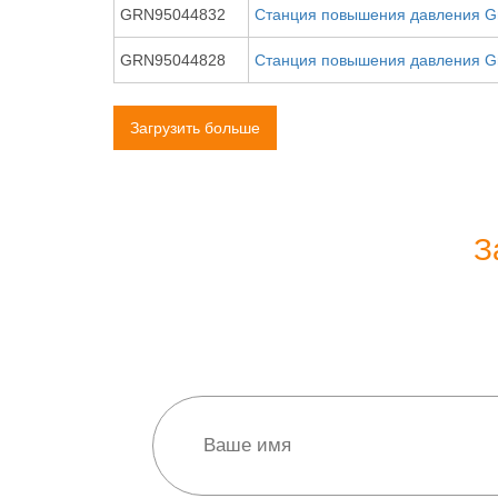
GRN95044832
Станция повышения давления G
GRN95044828
Станция повышения давления G
Загрузить больше
З