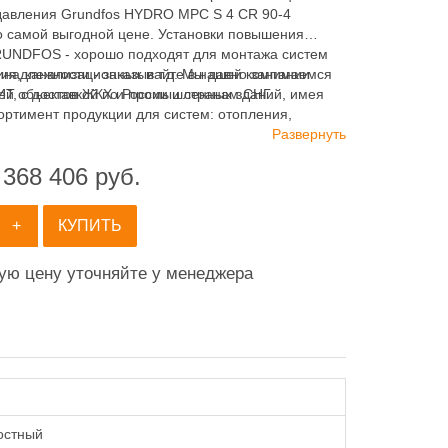
авления Grundfos HYDRO MPC S 4 CR 90-4
о самой выгодной цене. Установки повышения
UNDFOS - хорошо подходят для монтажа систем
ия, канализационных и т.д. Мы давно занимаемся
инадлежности - заказывайте в нашей компании
ей объектов ЖКХ и промышленных зданий, имея
 с доставкой по России и странам СНГ.
ортимент продукции для систем: отопления,
ия, канализации и пожаротушения.
Развернуть
 368 406
руб.
+
КУПИТЬ
ную цену уточняйте у менеджера
остный