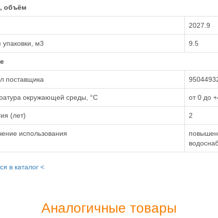
, объём
2027.9
 упаковки, м3
9.5
е
ул поставщика
9504493
ратура окружающей среды, °С
от 0 до +
ия (лет)
2
чение использования
повышен
водосна
ся в каталог <
Аналогичные товары