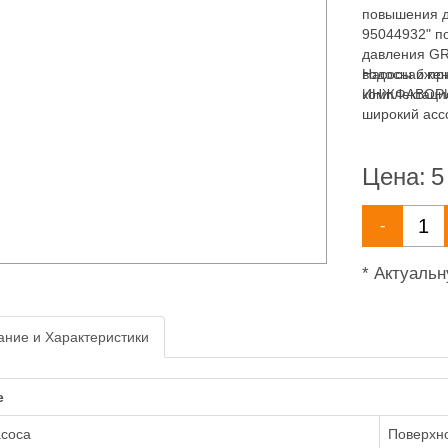
повышения д
95044932" п
давления GR
водоснабжен
Насосы и пр
комплектаци
ИНЖФАВОРИТ,
широкий асс
водоснабжен
Цена:
5
-
* Актуаль
ние и Характеристики
е
асоса
Поверхн