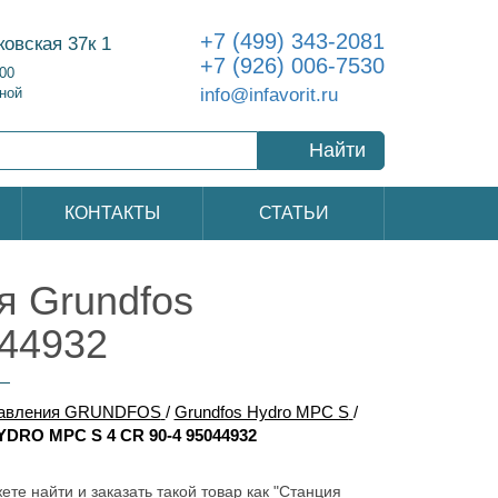
+7 (499) 343-2081
ковская 37к 1
+7 (926) 006-7530
:00
info@infavorit.ru
ной
Найти
КОНТАКТЫ
СТАТЬИ
 Grundfos
44932
давления GRUNDFOS
/
Grundfos Hydro MPC S
/
DRO MPC S 4 CR 90-4 95044932
ете найти и заказать такой товар как "Станция