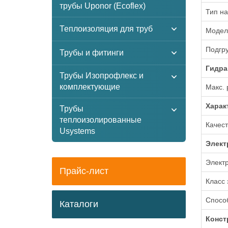
трубы Uponor (Ecoflex)
Тип на
Теплоизоляция для труб
Модел
Подгр
Трубы и фитинги
Гидра
Трубы Изопрофлекс и
комплектующие
Макс. 
Xарак
Трубы
теплоизолированные
Качест
Usystems
Элект
Электр
Прайс-лист
Класс
Способ
Каталоги
Конст