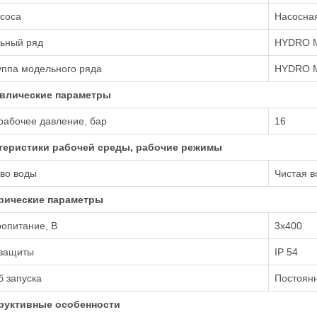
соса
Насосная
ьный ряд
HYDRO 
уппа модельного ряда
HYDRO M
влические параметры
рабочее давление, бар
16
теристики рабочей среды, рабочие режимы
во воды
Чистая в
рические параметры
опитание, В
3х400
 защиты
IP 54
 запуска
Постоянн
руктивные особенности