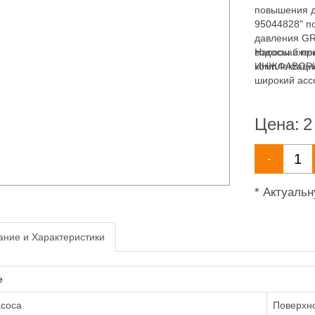
повышения д
95044828" п
давления GR
водоснабжен
Насосы и пр
комплектаци
ИНЖФАВОРИТ,
широкий асс
водоснабжен
Цена:
2
-
* Актуаль
ние и Характеристики
е
асоса
Поверхн