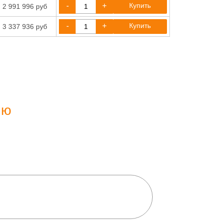
-
+
Купить
2 991 996 руб
-
+
Купить
3 337 936 руб
ию