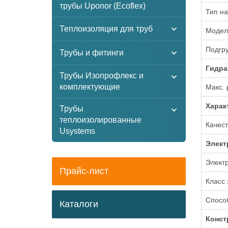
трубы Uponor (Ecoflex)
Тип на
Теплоизоляция для труб
Модел
Подгр
Трубы и фитинги
Гидра
Трубы Изопрофлекс и
комплектующие
Макс. 
Xарак
Трубы
теплоизолированные
Качест
Usystems
Элект
Электр
Прайс-лист
Класс
Способ
Каталоги
Конст