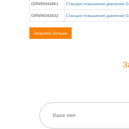
GRN95044861
Станция повышения давления G
GRN95044832
Станция повышения давления G
Загрузить больше
З