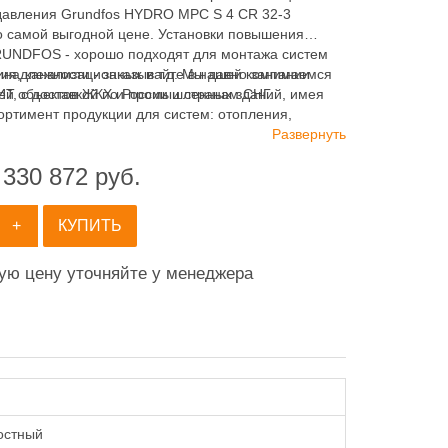
авления Grundfos HYDRO MPC S 4 CR 32-3
о самой выгодной цене. Установки повышения
UNDFOS - хорошо подходят для монтажа систем
ия, канализационных и т.д. Мы давно занимаемся
инадлежности - заказывайте в нашей компании
ей объектов ЖКХ и промышленных зданий, имея
 с доставкой по России и странам СНГ.
ортимент продукции для систем: отопления,
ия, канализации и пожаротушения.
Развернуть
 330 872
руб.
+
КУПИТЬ
ную цену уточняйте у менеджера
остный