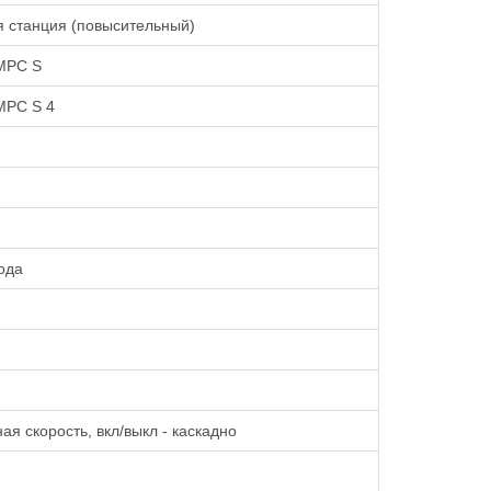
 станция (повысительный)
MPC S
PC S 4
ода
ая скорость, вкл/выкл - каскадно