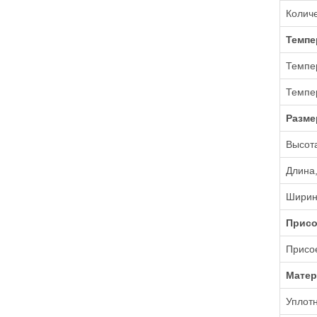
Количе
Темпе
Темпер
Темпе
Разм
Высот
Длина
Ширин
Присо
Присо
Мате
Уплот