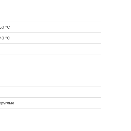
60 °С
40 °С
круглые