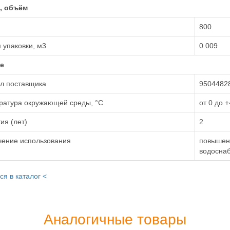
, объём
800
 упаковки, м3
0.009
е
ул поставщика
9504482
ратура окружающей среды, °С
от 0 до +
ия (лет)
2
чение использования
повышен
водосна
ся в каталог <
Аналогичные товары