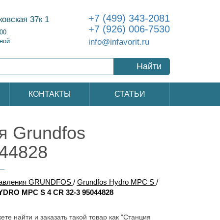
+7 (499) 343-2081
ковская 37к 1
+7 (926) 006-7530
:00
info@infavorit.ru
ной
Найти
КОНТАКТЫ
СТАТЬИ
 Grundfos
44828
давления GRUNDFOS
/
Grundfos Hydro MPC S
/
DRO MPC S 4 CR 32-3 95044828
ете найти и заказать такой товар как "Станция