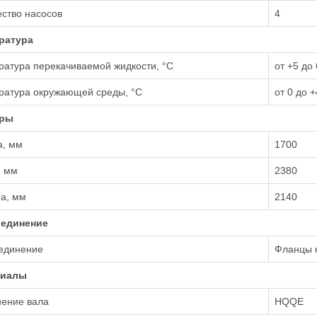
ство насосов
4
ратура
атура перекачиваемой жидкости, °С
от +5 до 
ратура окружающей среды, °С
от 0 до +
еры
а, мм
1700
, мм
2380
а, мм
2140
единение
единение
Фланцы 
риалы
нение вала
HQQE