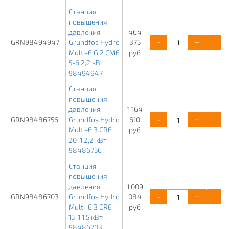
Станция
повышения
давления
464
-
+
К
GRN98494947
Grundfos Hydro
375
Multi-E G 2 CME
руб
5-6 2,2 кВт
98494947
Станция
повышения
давления
1 164
-
+
К
GRN98486756
Grundfos Hydro
610
Multi-E 3 CRE
руб
20-1 2,2 кВт
98486756
Станция
повышения
давления
1 009
-
+
К
GRN98486703
Grundfos Hydro
084
Multi-E 3 CRE
руб
15-1 1,5 кВт
98486703