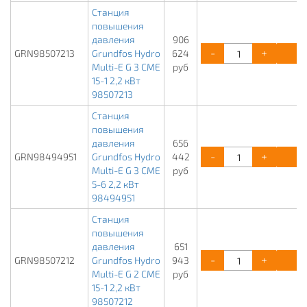
Станция
повышения
давления
906
-
+
К
GRN98507213
Grundfos Hydro
624
Multi-E G 3 CME
руб
15-1 2,2 кВт
98507213
Станция
повышения
давления
656
-
+
К
GRN98494951
Grundfos Hydro
442
Multi-E G 3 CME
руб
5-6 2,2 кВт
98494951
Станция
повышения
давления
651
-
+
К
GRN98507212
Grundfos Hydro
943
Multi-E G 2 CME
руб
15-1 2,2 кВт
98507212