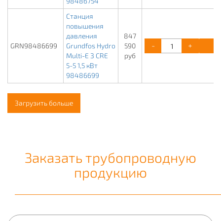
98486754
Станция
повышения
давления
847
-
+
К
GRN98486699
Grundfos Hydro
590
Multi-E 3 CRE
руб
5-5 1,5 кВт
98486699
Загрузить больше
Заказать трубопроводную
продукцию