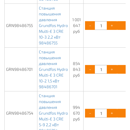
Станция
повышения
давления
1 001
-
+
К
GRN98486755
Grundfos Hydro
647
Multi-E 3 CRE
руб
10-3 2,2 кВт
98486755
Станция
повышения
давления
854
-
+
К
GRN98486701
Grundfos Hydro
843
Multi-E 3 CRE
руб
10-2 1,5 кВт
98486701
Станция
повышения
давления
994
-
+
К
GRN98486754
Grundfos Hydro
670
Multi-E 3 CRE
руб
5-9 2,2 кВт