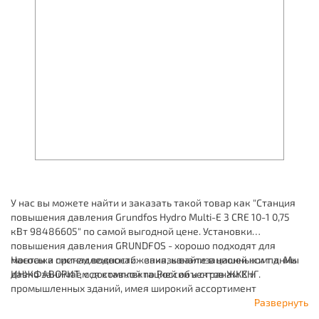
У нас вы можете найти и заказать такой товар как "Станция
повышения давления Grundfos Hydro Multi-E 3 CRE 10-1 0,75
кВт 98486605" по самой выгодной цене. Установки
повышения давления GRUNDFOS - хорошо подходят для
монтажа систем водоснабжения, канализационных и т.д. Мы
Насосы и принадлежности - заказывайте в нашей компании
давно занимаемся комплектацией объектов ЖКХ и
ИНЖФАВОРИТ, с доставкой по России и странам СНГ.
промышленных зданий, имея широкий ассортимент
продукции для систем: отопления, водоснабжения,
Развернуть
канализации и пожаротушения.