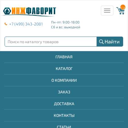
{{ E
Toggle
navigation
Пн-пт: 9:00-18:00
+7 (499) 343-2081
Сб и вс: выходной
Найти
ГЛАВНАЯ
КАТАЛОГ
О КОМПАНИИ
ЗАКАЗ
ДОСТАВКА
КОНТАКТЫ
СТАТЬИ