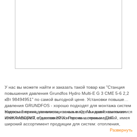
У нас вы можете найти и заказать такой товар как "Станция
повышения давления Grundfos Hydro Multi-E G 3 CME 5-6 2,2
кВт 98494951" по самой выгодной цене. Установки повышения
давления GRUNDFOS - хорошо подходят для монтажа систем
водоснабжения, канализационных и т.д. Мы давно занимаемся
Насосы и принадлежности - заказывайте в нашей компании
комплектацией объектов ЖКХ и промышленных зданий, имея
ИНЖФАВОРИТ, с доставкой по России и странам СНГ.
широкий ассортимент продукции для систем: отопления,
водоснабжения, канализации и пожаротушения.
Развернуть