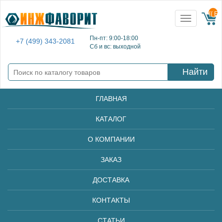
{{ E
Toggle
navigation
Пн-пт: 9:00-18:00
+7 (499) 343-2081
Сб и вс: выходной
Найти
ГЛАВНАЯ
КАТАЛОГ
О КОМПАНИИ
ЗАКАЗ
ДОСТАВКА
КОНТАКТЫ
СТАТЬИ