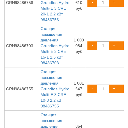
-
+
GRN98486756
Grundfos Hydro
610
Multi-E 3 CRE
руб
20-1 2,2 кВт
98486756
Станция
повышения
давления
1 009
-
+
GRN98486703
Grundfos Hydro
084
Multi-E 3 CRE
руб
15-1 1,5 кВт
98486703
Станция
повышения
давления
1 001
-
+
GRN98486755
Grundfos Hydro
647
Multi-E 3 CRE
руб
10-3 2,2 кВт
98486755
Станция
повышения
давления
854