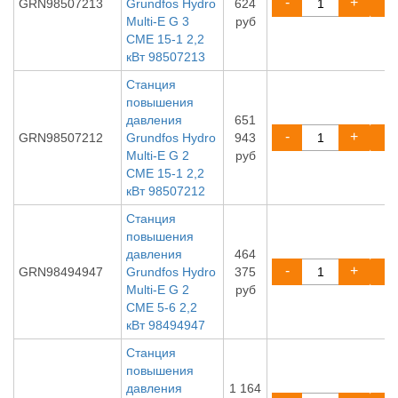
-
+
GRN98507213
Grundfos Hydro
624
Multi-E G 3
руб
CME 15-1 2,2
кВт 98507213
Станция
повышения
давления
651
-
+
GRN98507212
Grundfos Hydro
943
Multi-E G 2
руб
CME 15-1 2,2
кВт 98507212
Станция
повышения
давления
464
-
+
GRN98494947
Grundfos Hydro
375
Multi-E G 2
руб
CME 5-6 2,2
кВт 98494947
Станция
повышения
давления
1 164