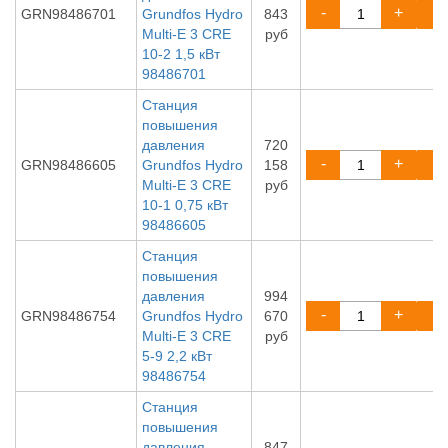
-
+
GRN98486701
Grundfos Hydro
843
Multi-E 3 CRE
руб
10-2 1,5 кВт
98486701
Станция
повышения
давления
720
-
+
GRN98486605
Grundfos Hydro
158
Multi-E 3 CRE
руб
10-1 0,75 кВт
98486605
Станция
повышения
давления
994
-
+
GRN98486754
Grundfos Hydro
670
Multi-E 3 CRE
руб
5-9 2,2 кВт
98486754
Станция
повышения
давления
847