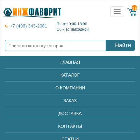
{{ E
Toggle
navigation
Пн-пт: 9:00-18:00
+7 (499) 343-2081
Сб и вс: выходной
Найти
ГЛАВНАЯ
КАТАЛОГ
О КОМПАНИИ
ЗАКАЗ
ДОСТАВКА
КОНТАКТЫ
СТАТЬИ