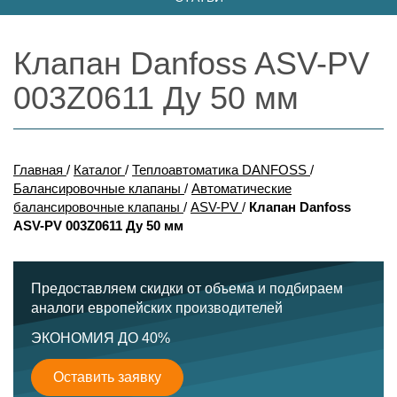
Клапан Danfoss ASV-PV
003Z0611 Ду 50 мм
Главная
/
Каталог
/
Теплоавтоматика DANFOSS
/
Балансировочные клапаны
/
Автоматические
балансировочные клапаны
/
ASV-PV
/
Клапан Danfoss
ASV-PV 003Z0611 Ду 50 мм
Предоставляем скидки от объема и подбираем
аналоги европейских производителей
ЭКОНОМИЯ ДО 40%
Оставить заявку