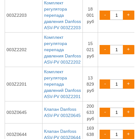
Комплект
регулятора
18
-
+
003Z2203
перепада
001
давления Danfoss
руб
ASV-PV 003Z2203
Комплект
регулятора
15
-
+
003Z2202
перепада
021
давления Danfoss
руб
ASV-PV 003Z2202
Комплект
регулятора
13
-
+
003Z2201
перепада
829
давлений Danfoss
руб
ASV-PV 003Z2201
200
Клапан Danfoss
-
+
003Z0645
633
ASV-PV 003Z0645
руб
169
Клапан Danfoss
-
+
003Z0644
638
ASV-PV 003Z0644