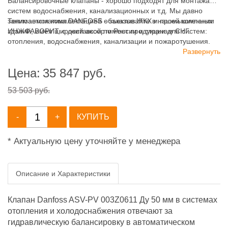
Балансировочные клапаны - хорошо подходят для монтажа
систем водоснабжения, канализационных и т.д. Мы давно
занимаемся комплектацией объектов ЖКХ и промышленных
Теплоавтоматика DANFOSS - заказывайте в нашей компании
зданий, имея широкий ассортимент продукции для систем:
ИНЖФАВОРИТ, с доставкой по России и странам СНГ.
отопления, водоснабжения, канализации и пожаротушения.
Развернуть
Цена:
35 847
руб.
53 503 руб.
-
+
КУПИТЬ
* Актуальную цену уточняйте у менеджера
Описание и Характеристики
Клапан Danfoss ASV-PV 003Z0611 Ду 50 мм в системах
отопления и холодоснабжения отвечают за
гидравлическую балансировку в автоматическом