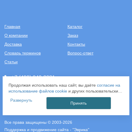
Главная
Каталог
О компании
Заказ
Доставка
Контакты
Словарь терминов
Вопрос-ответ
Статьи
+7 (499) 343-2081
Продолжая использовать наш сайт, вы даёте
согласие на
ООО «САНТЕХПОСТАВКА»
использование файлов cookie
и других пользовательских
ИНН: 7731286301
данных (включая IP-адрес, сведения о местоположении,
Развернуть
ОГРН: 1157746583092
устройстве, действиях на сайте и т. п.) для
Принять
121357, г. Москва, ул. Верейская, д. 29, стр. 35
функционирования сайта, проведения статистических
исследований, ретаргетинга и использования систем
аналитики (например, Яндекс.Метрика), в соответствии с
Все права защищены © 2003-2026
нашей
Политикой обработки персональных данных.
Поддержка и продвижение сайта - "Эврика"