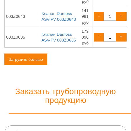
руб
141
Клапан Danfoss
-
+
003Z0643
981
ASV-PV 003Z0643
руб
179
Клапан Danfoss
-
+
003Z0635
890
ASV-PV 003Z0635
руб
Загрузить больше
Заказать трубопроводную
продукцию