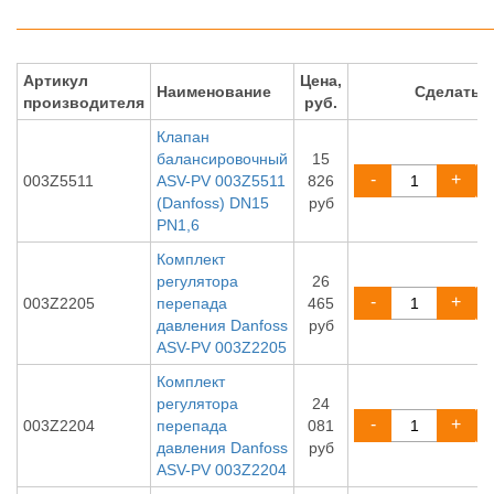
Артикул
Цена,
Наименование
Сделать 
производителя
руб.
Клапан
балансировочный
15
-
+
003Z5511
ASV-PV 003Z5511
826
(Danfoss) DN15
руб
PN1,6
Комплект
регулятора
26
-
+
003Z2205
перепада
465
давления Danfoss
руб
ASV-PV 003Z2205
Комплект
регулятора
24
-
+
003Z2204
перепада
081
давления Danfoss
руб
ASV-PV 003Z2204