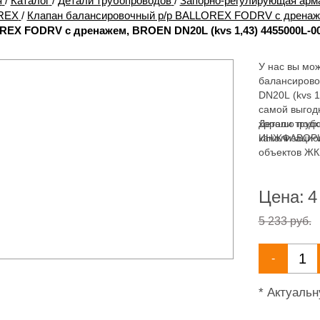
я
/
Каталог
/
Детали трубопроводов
/
Запорно-регулирующая арм
REX
/
Клапан балансировочный р/р BALLOREX FODRV с дрена
EX FODRV с дренажем, BROEN DN20L (kvs 1,43) 4455000L-001
У нас вы мож
балансиров
DN20L (kvs 1
самой выгод
хорошо подх
Детали труб
канализацио
ИНЖФАВОРИТ,
объектов ЖК
ассортимент
канализации
Цена:
4
5 233 руб.
-
* Актуаль