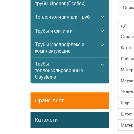
трубы Uponor (Ecoflex)
Описа
Теплоизоляция для труб
ДУ
Трубы и фитинги
Стран
Трубы Изопрофлекс и
Катего
комплектующие
Рабоч
Трубы
Матери
теплоизолированные
Usystems
Марка 
Уплотн
Прайс-лист
Шар:
Шток:
Каталоги
Матер