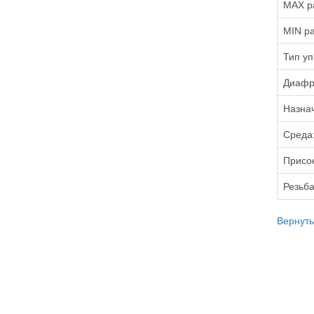
MAX р
MIN ра
Тип уп
Диафр
Назна
Среда
Присо
Резьба
Вернуть