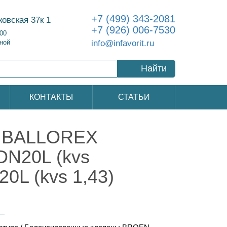
+7 (499) 343-2081
ковская 37к 1
+7 (926) 006-7530
:00
info@infavorit.ru
ной
Найти
КОНТАКТЫ
СТАТЬИ
р BALLOREX
N20L (kvs
0L (kvs 1,43)