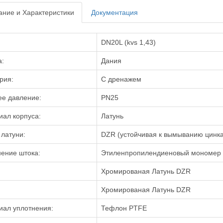
ние и Характеристики
Документация
DN20L (kvs 1,43)
а:
Дания
рия:
С дренажем
ее давление:
PN25
ал корпуса:
Латунь
латуни:
DZR (устойчивая к вымыванию цинка
ение штока:
Этиленпропилендиеновый мономер
Хромированая Латунь DZR
Хромированая Латунь DZR
иал уплотнения:
Тефлон PTFE