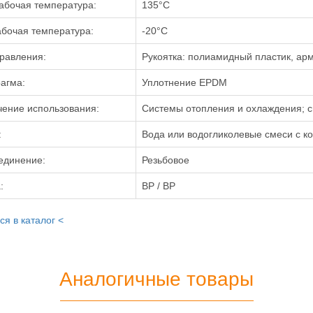
абочая температура:
135°С
бочая температура:
-20°C
равления:
Рукоятка: полиамидный пластик, ар
агма:
Уплотнение EPDM
чение использования:
Системы отопления и охлаждения; с
:
Вода или водогликолевые смеси с к
единение:
Резьбовое
:
ВР / ВР
ся в каталог <
Аналогичные товары