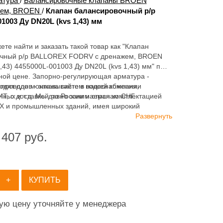
атура
/
Балансировочные клапаны BROEN
жем, BROEN
/
Клапан балансировочный р/р
003 Ду DN20L (kvs 1,43) мм
ете найти и заказать такой товар как "Клапан
очный р/р BALLOREX FODRV с дренажем, BROEN
,43) 4455000L-001003 Ду DN20L (kvs 1,43) мм" по
ной цене. Запорно-регулирующая арматура -
одят для монтажа систем водоснабжения,
опроводов - заказывайте в нашей компании
нных и т.д. Мы давно занимаемся комплектацией
 с доставкой по России и странам СНГ.
Х и промышленных зданий, имея широкий
 продукции для систем: отопления, водоснабжения,
Развернуть
 и пожаротушения.
 407
руб.
+
КУПИТЬ
ную цену уточняйте у менеджера