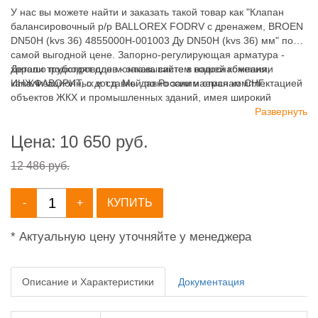
У нас вы можете найти и заказать такой товар как "Клапан
балансировочный р/р BALLOREX FODRV с дренажем, BROEN
DN50H (kvs 36) 4855000H-001003 Ду DN50H (kvs 36) мм" по
самой выгодной цене. Запорно-регулирующая арматура -
хорошо подходят для монтажа систем водоснабжения,
Детали трубопроводов - заказывайте в нашей компании
канализационных и т.д. Мы давно занимаемся комплектацией
ИНЖФАВОРИТ, с доставкой по России и странам СНГ.
объектов ЖКХ и промышленных зданий, имея широкий
ассортимент продукции для систем: отопления,
Развернуть
водоснабжения, канализации и пожаротушения.
Цена:
10 650
руб.
12 486 руб.
-
+
КУПИТЬ
* Актуальную цену уточняйте у менеджера
Описание и Характеристики
Документация