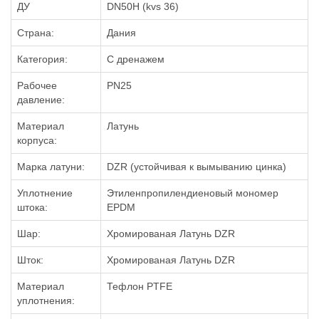
ДУ
DN50H (kvs 36)
Страна:
Дания
Категория:
С дренажем
Рабочее
PN25
давление:
Материал
Латунь
корпуса:
Марка латуни:
DZR (устойчивая к вымыванию цинка)
Уплотнение
Этиленпропилендиеновый мономер
штока:
EPDM
Шар:
Хромированая Латунь DZR
Шток:
Хромированая Латунь DZR
Материал
Тефлон PTFE
уплотнения: