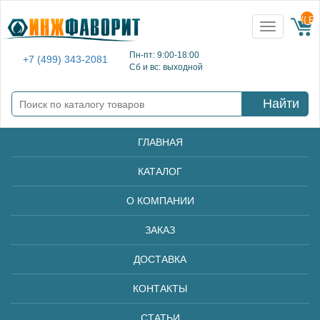
{{ E
Toggle
navigation
Пн-пт: 9:00-18:00
+7 (499) 343-2081
Сб и вс: выходной
Найти
ГЛАВНАЯ
КАТАЛОГ
О КОМПАНИИ
ЗАКАЗ
ДОСТАВКА
КОНТАКТЫ
СТАТЬИ