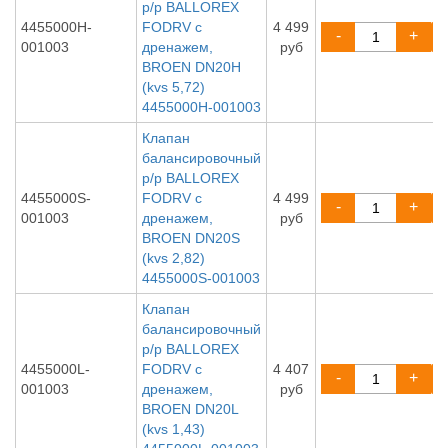
р/р BALLOREX
4455000H-
FODRV с
4 499
-
+
001003
дренажем,
руб
BROEN DN20H
(kvs 5,72)
4455000H-001003
Клапан
балансировочный
р/р BALLOREX
4455000S-
FODRV с
4 499
-
+
001003
дренажем,
руб
BROEN DN20S
(kvs 2,82)
4455000S-001003
Клапан
балансировочный
р/р BALLOREX
4455000L-
FODRV с
4 407
-
+
001003
дренажем,
руб
BROEN DN20L
(kvs 1,43)