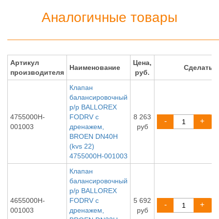
Аналогичные товары
Артикул
Цена,
Наименование
Сделать 
производителя
руб.
Клапан
балансировочный
р/р BALLOREX
4755000H-
FODRV с
8 263
-
+
001003
дренажем,
руб
BROEN DN40H
(kvs 22)
4755000H-001003
Клапан
балансировочный
р/р BALLOREX
4655000H-
FODRV с
5 692
-
+
001003
дренажем,
руб