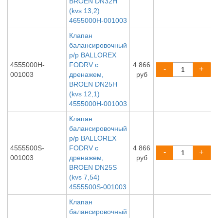
BROEN DN32H
(kvs 13,2)
4655000H-001003
Клапан
балансировочный
р/р BALLOREX
4555000H-
FODRV с
4 866
-
+
001003
дренажем,
руб
BROEN DN25H
(kvs 12,1)
4555000H-001003
Клапан
балансировочный
р/р BALLOREX
4555500S-
FODRV с
4 866
-
+
001003
дренажем,
руб
BROEN DN25S
(kvs 7,54)
4555500S-001003
Клапан
балансировочный