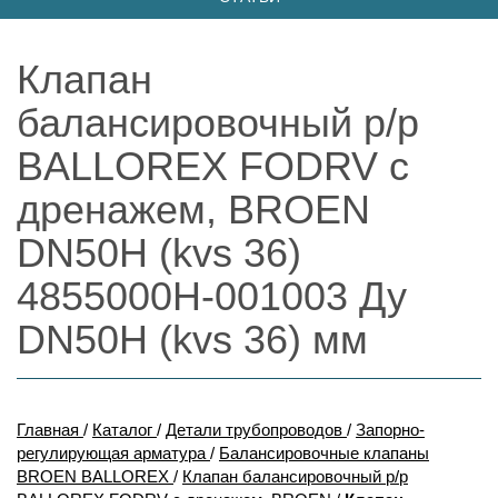
Клапан
балансировочный р/р
BALLOREX FODRV с
дренажем, BROEN
DN50H (kvs 36)
4855000H-001003 Ду
DN50H (kvs 36) мм
Главная
/
Каталог
/
Детали трубопроводов
/
Запорно-
регулирующая арматура
/
Балансировочные клапаны
BROEN BALLOREX
/
Клапан балансировочный р/р