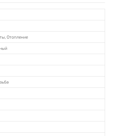
ты, Отопление
ный
зьба