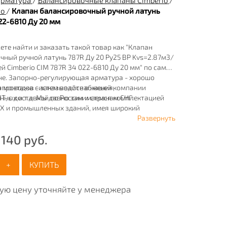
арматура
/
Балансировочные клапаны Cimberio
/
io
/
Клапан балансировочный ручной латунь
22-6810 Ду 20 мм
ете найти и заказать такой товар как "Клапан
ный ручной латунь 787R Ду 20 Ру25 ВР Kvs=2.87м3/
ей Cimberio CIM 787R 34 022-6810 Ду 20 мм" по самой
не. Запорно-регулирующая арматура - хорошо
я монтажа систем водоснабжения,
опроводов - заказывайте в нашей компании
нных и т.д. Мы давно занимаемся комплектацией
 с доставкой по России и странам СНГ.
Х и промышленных зданий, имея широкий
продукции для систем: отопления, водоснабжения,
Развернуть
 и пожаротушения.
 140
руб.
+
КУПИТЬ
ную цену уточняйте у менеджера