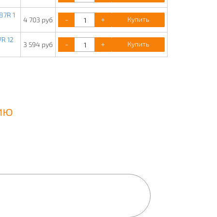
87R 1
-
+
Купить
4 703 руб
7R 12
-
+
Купить
3 594 руб
ию