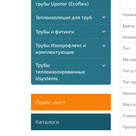
трубы Uponor (Ecoflex)
Номен
Теплоизоляция для труб
Бренд
Трубы и фитинги
Инжен
Трубы Изопрофлекс и
Тип
комплектующие
Матер
Трубы
Тип ус
теплоизолированные
Usystems
Тип п
Налич
Прайс-лист
Масса
Стран
Каталоги
Пропу