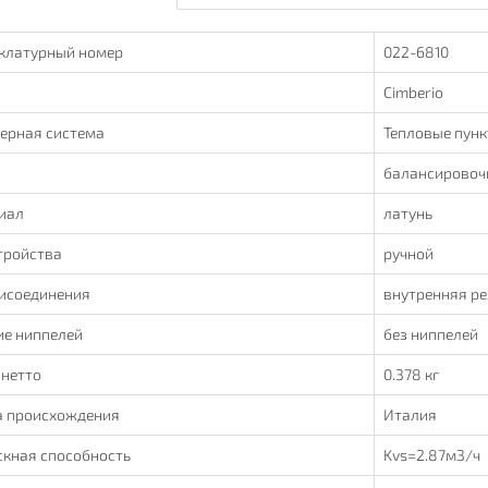
клатурный номер
022-6810
Cimberio
ерная система
Тепловые пунк
балансировоч
иал
латунь
тройства
ручной
рисоединения
внутренняя ре
ие ниппелей
без ниппелей
 нетто
0.378 кг
а происхождения
Италия
скная способность
Kvs=2.87м3/ч