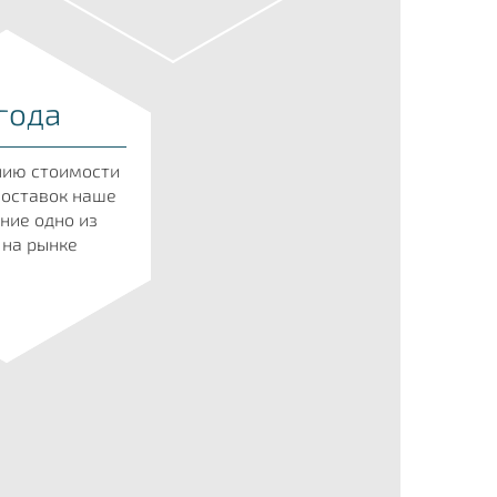
года
нию стоимости
поставок наше
ние одно из
 на рынке