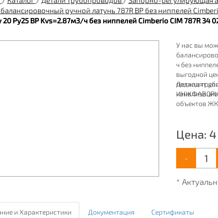
я
/
Каталог
/
Детали трубопроводов
/
Запорно-регулирующая 
 балансировочный ручной латунь 787R ВР без ниппелей Cimber
 20 Ру25 ВР Kvs=2.87м3/ч без ниппелей Cimberio CIM 787R 34 0
У нас вы мож
балансировоч
ч без ниппел
выгодной це
подходят дл
Детали труб
канализацио
ИНЖФАВОРИТ,
объектов ЖК
ассортимент 
канализации
Цена:
4
-
* Актуаль
ние и Характеристики
Документация
Сертификаты