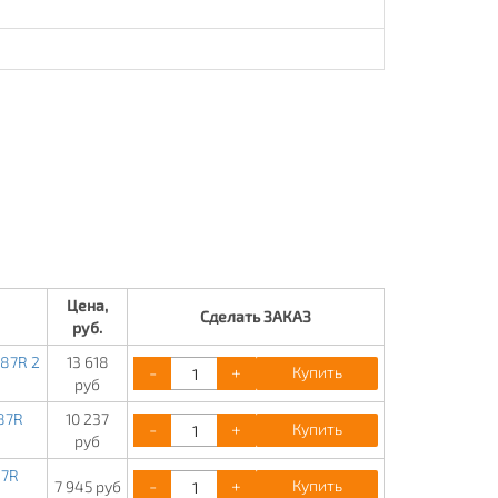
Цена,
Сделать ЗАКАЗ
руб.
787R 2
13 618
-
+
Купить
руб
87R
10 237
-
+
Купить
руб
87R
-
+
Купить
7 945 руб