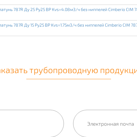
тунь 787R Ду 25 Ру25 ВР Kvs=4.08м3/ч без ниппелей Cimberio CIM 7
тунь 787R Ду 15 Ру25 ВР Kvs=1.75м3/ч без ниппелей Cimberio CIM 78
аказать трубопроводную продукц