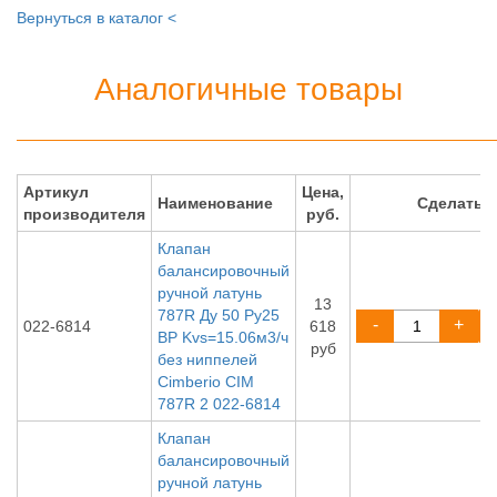
Вернуться в каталог <
Аналогичные товары
Артикул
Цена,
Наименование
Сделать 
производителя
руб.
Клапан
балансировочный
ручной латунь
13
787R Ду 50 Ру25
-
+
022-6814
618
ВР Kvs=15.06м3/ч
руб
без ниппелей
Cimberio CIM
787R 2 022-6814
Клапан
балансировочный
ручной латунь