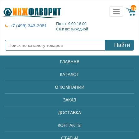
{{ E
Toggle
navigation
Пн-пт: 9:00-18:00
+7 (499) 343-2081
Сб и вс: выходной
Найти
ГЛАВНАЯ
КАТАЛОГ
О КОМПАНИИ
ЗАКАЗ
ДОСТАВКА
КОНТАКТЫ
СТАТЬИ