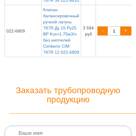
787R 34 022-6810
Клапан
балансировочный
ручной латунь
787R Ду 15 Ру25
3 594
-
+
022-6809
ВР Kvs=1.75м3/ч
руб
без ниппелей
Cimberio CIM
787R 12 022-6809
Заказать трубопроводную
продукцию