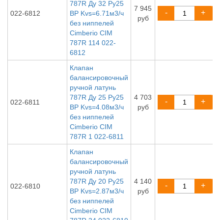
787R Ду 32 Ру25
7 945
-
+
022-6812
ВР Kvs=6.71м3/ч
руб
без ниппелей
Cimberio CIM
787R 114 022-
6812
Клапан
балансировочный
ручной латунь
787R Ду 25 Ру25
4 703
-
+
022-6811
ВР Kvs=4.08м3/ч
руб
без ниппелей
Cimberio CIM
787R 1 022-6811
Клапан
балансировочный
ручной латунь
787R Ду 20 Ру25
4 140
-
+
022-6810
ВР Kvs=2.87м3/ч
руб
без ниппелей
Cimberio CIM