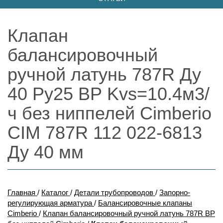
Клапан
балансировочный
ручной латунь 787R Ду
40 Ру25 ВР Kvs=10.4м3/
ч без ниппелей Cimberio
CIM 787R 112 022-6813
Ду 40 мм
Главная
/
Каталог
/
Детали трубопроводов
/
Запорно-
регулирующая арматура
/
Балансировочные клапаны
Cimberio
/
Клапан балансировочный ручной латунь 787R ВР