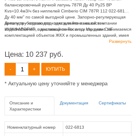
балансировочный ручной латунь 787R Ду 40 Ру25 ВР
Kvs=10.4м3/ч без ниппелей Cimberio CIM 787R 112 022-6813
Ду 40 мм" по самой выгодной цене. Запорно-регулирующая
арматура - хорошо подходят для монтажа систем
Детали трубопроводов - заказывайте в нашей компании
водоснабжения, канализационных и т.д. Мы давно занимаемся
ИНЖФАВОРИТ, с доставкой по России и странам СНГ.
комплектацией объектов ЖКХ и промышленных зданий, имея
широкий ассортимент продукции для систем: отопления,
Развернуть
водоснабжения, канализации и пожаротушения.
Цена:
10 237
руб.
-
+
КУПИТЬ
* Актуальную цену уточняйте у менеджера
Описание и
Документация
Сертификаты
Характеристики
Номенклатурный номер
022-6813