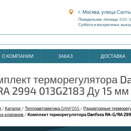
г. Москва, улица Салты
Понедельник-пятница: 9:00-1
Суббота и воскресенье: выхо
О КОМПАНИИ
ЗАКАЗ
ДОСТАВКА
мплект терморегулятора Da
RA 2994 013G2183 Ду 15 мм
я
/
Каталог
/
Теплоавтоматика DANFOSS
/
Радиаторные терморег
ых клапанов
/
Комплект терморегулятора Danfoss RA-G/RA 2994