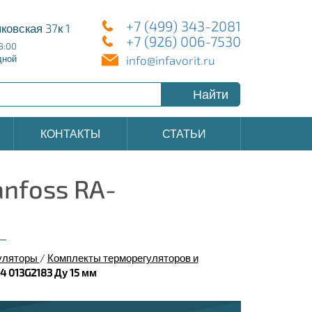
+7 (499) 343-2081
ковская 37к 1
+7 (926) 006-7530
8:00
info@infavorit.ru
дной
Найти
КОНТАКТЫ
СТАТЬИ
nfoss RA-
уляторы
/
Комплекты терморегуляторов и
 013G2183 Ду 15 мм