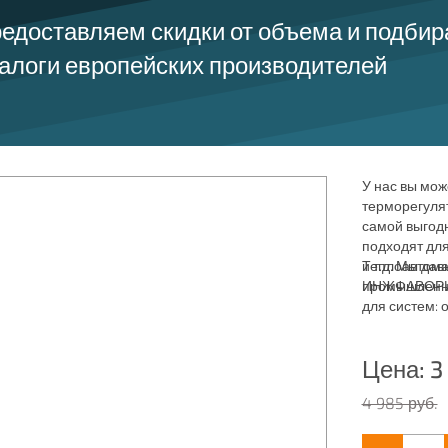
едоставляем скидки от объема и подби
алоги европейских производителей
У нас вы мож
терморегулят
самой выгод
подходят дл
и т.д. Мы да
Теплоавтома
промышленны
ИНЖФАВОРИТ,
для систем: 
пожаротушен
Цена:
3
4 985 руб.