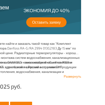
раем
ЭКОНОМИЯ ДО 40%
Оставить заявку
ете найти и заказать такой товар как "Комплект
ора Danfoss RA-G/RA 2994 013G2183 Ду 15 мм" по
ной цене. Радиаторные терморегуляторы - хорошо
я монтажа систем водоснабжения, канализационных
вно занимаемся комплектацией объектов ЖКХ и
тика DANFOSS - заказывайте в нашей компании
х зданий, имея широкий ассортимент продукции
 с доставкой по России и странам СНГ.
отопления, водоснабжения, канализации и
ия.
Развернуть
 025
руб.