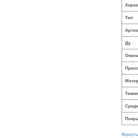
Харак
Тип
Артик
Ду
Опис
Присо
Матер
Темпе
Среда
Покр
Вернутьс