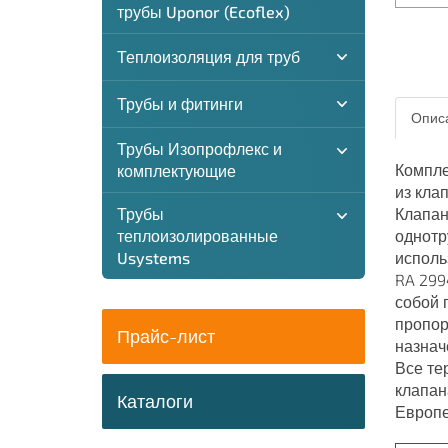
трубы Uponor (Ecoflex)
Теплоизоляция для труб
Трубы и фитинги
Описа
Трубы Изопрофлекс и
Компле
комплектующие
из кла
Трубы
Клапан
теплоизолированные
однотр
Usystems
исполь
RA 299
собой 
пропор
Прайс-лист
назнач
Все те
клапан
Каталоги
Европе