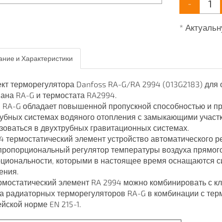
-
* Актуальн
ние и Характеристики
кт терморегулятора Danfoss RA-G/RA 2994 (013G2183) для
пана RA-G и термостата RA2994.
 RA-G обладает повышенной пропускной способностью и п
убных системах водяного отопления с замыкающими участк
зоваться в двухтрубных гравитационных системах.
4 термостатический элемент устройство автоматического 
пропорциональный регулятор температуры воздуха прямого
циональности, которыми в настоящее время оснащаются с
ения.
рмостатический элемент RA 2994 можно комбинировать с кл
а радиаторных терморегуляторов RA-G в комбинации с тер
йской норме EN 215-1.