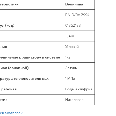
теристики
Величина
RA-G/RA 2994
ул (код)
013G2183
15 мм
ание
Угловой
единение к радиатору и системе
1/2
иал (основной)
Латунь
ратура теплоносителя мах
1 МПа
 рабочая
Вода, антифриз
ытие
Никелевое
я в каталог <