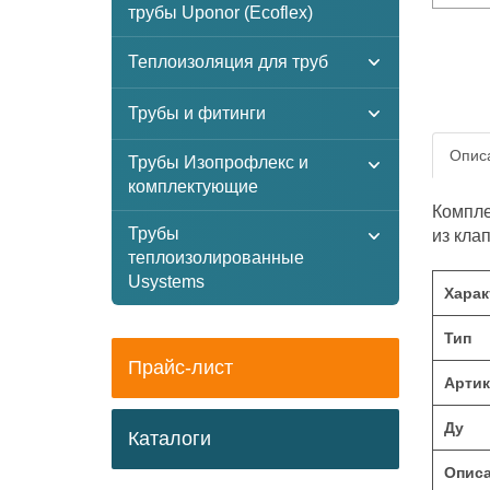
трубы Uponor (Ecoflex)
Теплоизоляция для труб
Трубы и фитинги
Описа
Трубы Изопрофлекс и
комплектующие
Компле
Трубы
из кла
теплоизолированные
Usystems
Харак
Тип
Прайс-лист
Артик
Ду
Каталоги
Опис