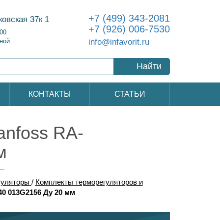
+7 (499) 343-2081
ковская 37к 1
+7 (926) 006-7530
:00
info@infavorit.ru
ной
Найти
КОНТАКТЫ
СТАТЬИ
anfoss RA-
м
гуляторы
/
Комплекты терморегуляторов и
0 013G2156 Ду 20 мм