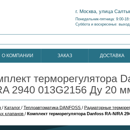
г. Москва, улица Салты
Понедельник-пятница: 9:00-18
Суббота и воскресенье: выход
О КОМПАНИИ
ЗАКАЗ
ДОСТАВКА
мплект терморегулятора D
RA 2940 013G2156 Ду 20 м
я
/
Каталог
/
Теплоавтоматика DANFOSS
/
Радиаторные терморе
ых клапанов
/
Комплект терморегулятора Danfoss RA-N/RA 294