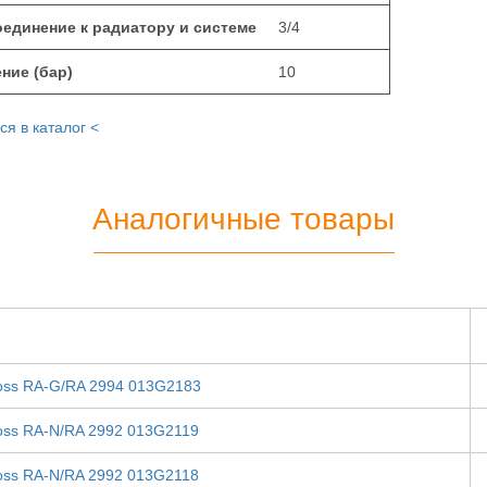
единение к радиатору и системе
3/4
ние (бар)
10
ся в каталог <
Аналогичные товары
oss RA-G/RA 2994 013G2183
oss RA-N/RA 2992 013G2119
oss RA-N/RA 2992 013G2118