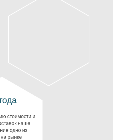
года
ию стоимости и
оставок наше
ние одно из
 на рынке