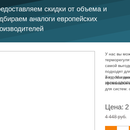
едоставляем скидки от объема и
дбираем аналоги европейских
оизводителей
У нас вы мож
терморегуля
самой выгод
подходят дл
и т.д. Мы д
Теплоавтома
промышленны
ИНЖФАВОРИТ,
для систем: 
пожаротушен
Цена:
2
4 448 руб.