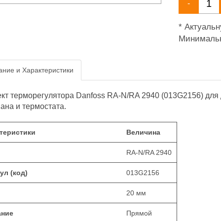
-
* Актуаль
Минимальн
ние и Характеристики
кт терморегулятора Danfoss RA-N/RA 2940 (013G2156) для
пана и термостата.
теристики
Величина
RA-N/RA 2940
ул (код)
013G2156
20 мм
ание
Прямой