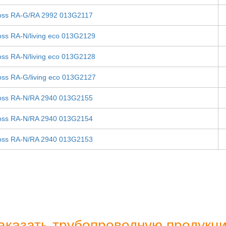
oss RA-G/RA 2992 013G2117
ss RA-N/living eco 013G2129
ss RA-N/living eco 013G2128
ss RA-G/living eco 013G2127
oss RA-N/RA 2940 013G2155
oss RA-N/RA 2940 013G2154
oss RA-N/RA 2940 013G2153
аказать трубопроводную продукц