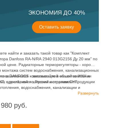
ЭКОНОМИЯ ДО 40%
Оставить заявку
ете найти и заказать такой товар как "Комплект
тора Danfoss RA-N/RA 2940 013G2156 Ду 20 мм" по
ной цене. Радиаторные терморегуляторы - хорошо
я монтажа систем водоснабжения, канализационных
авно занимаемся комплектацией объектов ЖКХ и
тика DANFOSS - заказывайте в нашей компании
х зданий, имея широкий ассортимент продукции
 с доставкой по России и странам СНГ.
отопления, водоснабжения, канализации и
ия.
Развернуть
 980
руб.