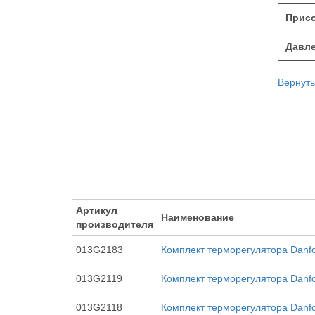
Присо
Давле
Вернуть
Артикул
Наименование
производителя
013G2183
Комплект терморегулятора Danf
013G2119
Комплект терморегулятора Danf
013G2118
Комплект терморегулятора Danf