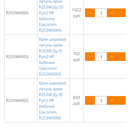
латунь хром
R253W Ду 20
1 022
-
+
К
R253WX004
Ру42 НР
руб
бабочка
Giacomini
R253WX004
Кран шаровой
латунь хром
R253W Ду 15
702
-
+
К
R253WX003
Ру42 НР
руб
бабочка
Giacomini
R253WX003
Кран шаровой
латунь хром
R253W Ду 10
803
-
+
К
R253WX002
Ру42 НР
руб
бабочка
Giacomini
R253WX002