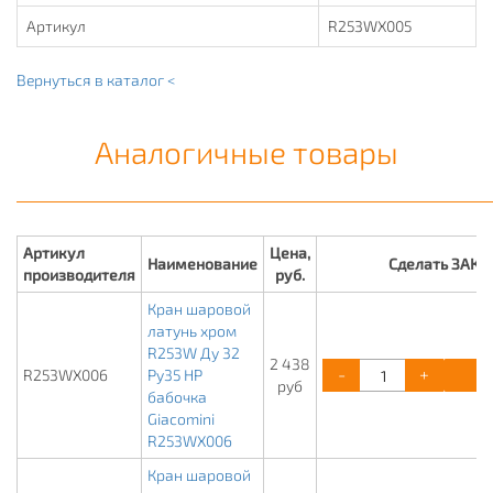
Артикул
R253WX005
Вернуться в каталог <
Аналогичные товары
Артикул
Цена,
Наименование
Сделать ЗАКА
производителя
руб.
Кран шаровой
латунь хром
R253W Ду 32
2 438
-
+
К
R253WX006
Ру35 НР
руб
бабочка
Giacomini
R253WX006
Кран шаровой