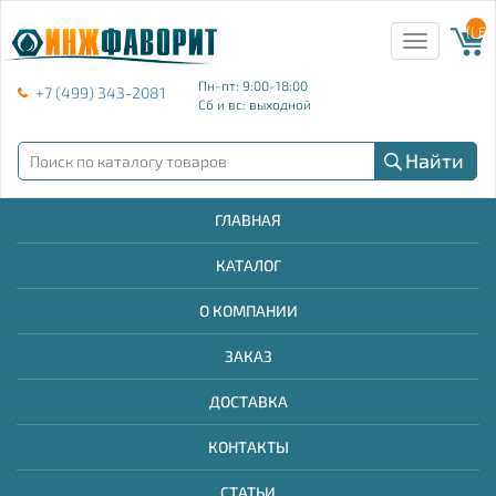
{{ E
Toggle
navigation
Пн-пт: 9:00-18:00
+7 (499) 343-2081
Сб и вс: выходной
Найти
ГЛАВНАЯ
КАТАЛОГ
О КОМПАНИИ
ЗАКАЗ
ДОСТАВКА
КОНТАКТЫ
СТАТЬИ