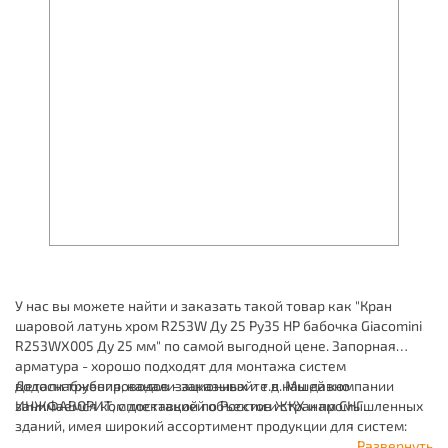
У нас вы можете найти и заказать такой товар как "Кран
шаровой латунь хром R253W Ду 25 Ру35 НР бабочка Giacomini
R253WX005 Ду 25 мм" по самой выгодной цене. Запорная
арматура - хорошо подходят для монтажа систем
водоснабжения, канализационных и т.д. Мы давно
Детали трубопроводов - заказывайте в нашей компании
занимаемся комплектацией объектов ЖКХ и промышленных
ИНЖФАВОРИТ, с доставкой по России и странам СНГ.
зданий, имея широкий ассортимент продукции для систем:
отопления, водоснабжения, канализации и пожаротушения.
Развернуть