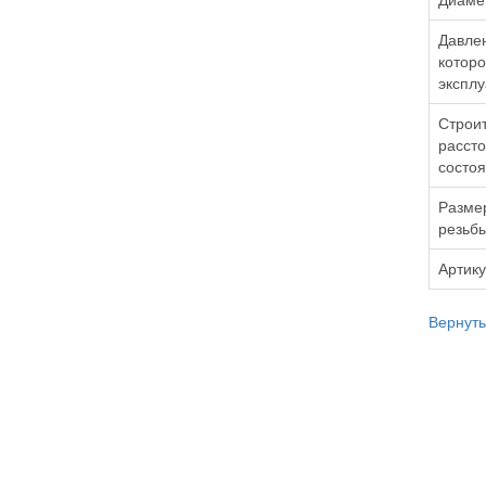
Диаме
Давле
которо
эксплу
Строи
рассто
состо
Размер
резьбы
Артик
Вернуть