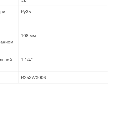
32
при
Ру35
108 мм
ванном
ельной
1 1/4"
R253WX006