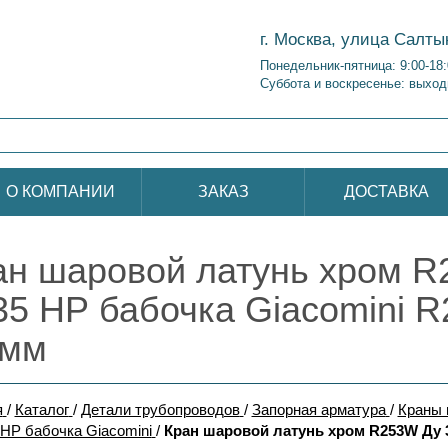
г. Москва, улица Салты
Понедельник-пятница: 9:00-18
Суббота и воскресенье: выход
О КОМПАНИИ
ЗАКАЗ
ДОСТАВКА
ан шаровой латунь хром R
35 НР бабочка Giacomini 
 мм
я
/
Каталог
/
Детали трубопроводов
/
Запорная арматура
/
Краны 
НР бабочка Giacomini
/
Кран шаровой латунь хром R253W Ду 3