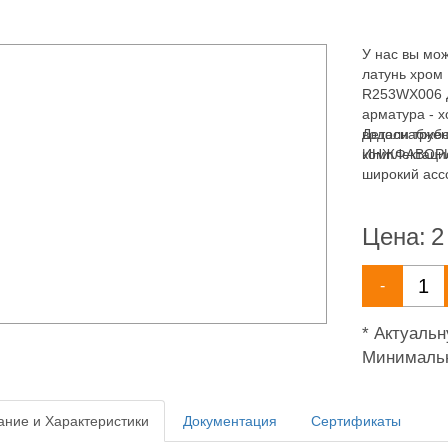
У нас вы мож
латунь хром
R253WX006 Д
арматура - 
водоснабжен
Детали труб
комплектаци
ИНЖФАВОРИТ,
широкий асс
водоснабжен
Цена:
2
-
* Актуаль
Минимальн
ние и Характеристики
Документация
Сертификаты