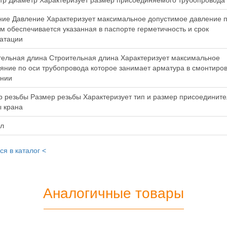
тр Диаметр Характеризует размер присоединяемого трубопровода
ние Давление Характеризует максимальное допустимое давление 
м обеспечивается указанная в паспорте герметичность и срок
атации
тельная длина Строительная длина Характеризует максимальное
яние по оси трубопровода которое занимает арматура в смонтиро
янии
 резьбы Размер резьбы Характеризует тип и размер присоединит
 крана
ул
ся в каталог <
Аналогичные товары