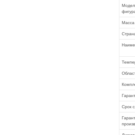
Модель
фигур
Масса
Стран
Наиме
Темпе
Облас
Компле
Гарант
Срок 
Гарант
произв