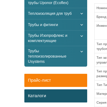
трубы Uponor (Ecoflex)
Номен
Теплоизоляция для труб
Бренд
Трубы и фитинги
Инжен
Трубы Изопрофлекс и
комплектующие
Тип пр
трубоп
Трубы
теплоизолированные
Тип за
Usystems
управ
Тип пр
разме
Прайс-лист
Тип Ти
Матер
Каталоги
Серия