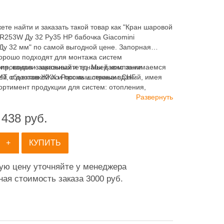
ете найти и заказать такой товар как "Кран шаровой
 R253W Ду 32 Ру35 НР бабочка Giacomini
у 32 мм" по самой выгодной цене. Запорная
хорошо подходят для монтажа систем
ия, канализационных и т.д. Мы давно занимаемся
опроводов - заказывайте в нашей компании
ей объектов ЖКХ и промышленных зданий, имея
 с доставкой по России и странам СНГ.
ортимент продукции для систем: отопления,
ия, канализации и пожаротушения.
Развернуть
 438
руб.
+
КУПИТЬ
ную цену уточняйте у менеджера
ая стоимость заказа 3000 руб.