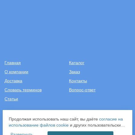
Главная
Каталог
О компании
Заказ
Доставка
Контакты
Словарь терминов
Вопрос-ответ
Статьи
+7 (499) 343-2081
Продолжая использовать наш сайт, вы даёте
согласие на
использование файлов cookie
и других пользовательских
ООО «САНТЕХПОСТАВКА»
данных (включая IP-адрес, сведения о местоположении,
ИНН: 7731286301
Развернуть