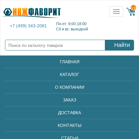
{{ E
Toggle
navigation
Пн-пт: 9:00-18:00
+7 (499) 343-2081
Сб и вс: выходной
Найти
ГЛАВНАЯ
КАТАЛОГ
О КОМПАНИИ
ЗАКАЗ
ДОСТАВКА
КОНТАКТЫ
СТАТЬИ