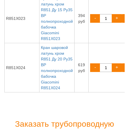
латунь хром
R851 Ду 15 Ру35
ВР
394
-
+
R851X023
полнопроходной
руб
бабочка
Giacomini
R851X023
Кран шаровой
латунь хром
R851 Ду 20 Ру35
ВР
619
-
+
R851X024
полнопроходной
руб
бабочка
Giacomini
R851X024
Заказать трубопроводную