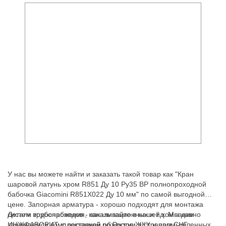
У нас вы можете найти и заказать такой товар как "Кран
шаровой латунь хром R851 Ду 10 Ру35 ВР полнопроходной
бабочка Giacomini R851X022 Ду 10 мм" по самой выгодной
цене. Запорная арматура - хорошо подходят для монтажа
систем водоснабжения, канализационных и т.д. Мы давно
Детали трубопроводов - заказывайте в нашей компании
занимаемся комплектацией объектов ЖКХ и промышленных
ИНЖФАВОРИТ, с доставкой по России и странам СНГ.