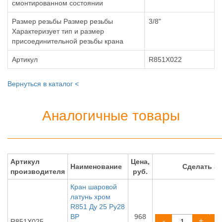
смонтированном состоянии
Размер резьбы Размер резьбы
3/8"
Характеризует тип и размер
присоединительной резьбы крана
Артикул
R851X022
Вернуться в каталог <
Аналогичные товары
Артикул
Цена,
Наименование
Сделать З
производителя
руб.
Кран шаровой
латунь хром
R851 Ду 25 Ру28
ВР
968
-
+
R851X025