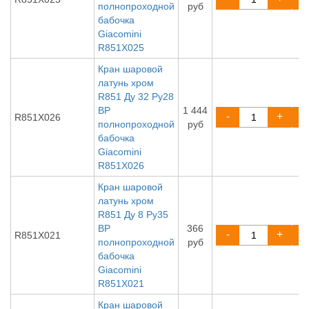
полнопроходной
руб
бабочка
Giacomini
R851X025
Кран шаровой
латунь хром
R851 Ду 32 Ру28
ВР
1 444
-
+
R851X026
полнопроходной
руб
бабочка
Giacomini
R851X026
Кран шаровой
латунь хром
R851 Ду 8 Ру35
ВР
366
-
+
R851X021
полнопроходной
руб
бабочка
Giacomini
R851X021
Кран шаровой