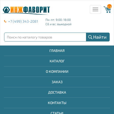
{{ E
Toggle
navigation
Пн-пт: 9:00-18:00
+7 (499) 343-2081
Сб и вс: выходной
Найти
ГЛАВНАЯ
КАТАЛОГ
О КОМПАНИИ
ЗАКАЗ
ДОСТАВКА
КОНТАКТЫ
СТАТЬИ