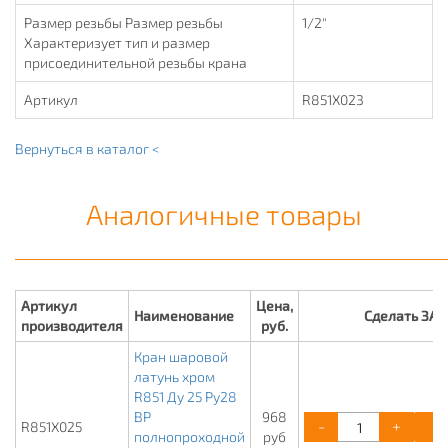
Размер резьбы Размер резьбы
1/2"
Характеризует тип и размер
присоединительной резьбы крана
Артикул
R851X023
Вернуться в каталог <
Аналогичные товары
Артикул
Цена,
Наименование
Сделать ЗА
производителя
руб.
Кран шаровой
латунь хром
R851 Ду 25 Ру28
ВР
968
-
+
R851X025
полнопроходной
руб