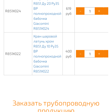
R851 Ду 20 Ру35
ВР
619
-
+
R851X024
полнопроходной
руб
бабочка
Giacomini
R851X024
Кран шаровой
латунь хром
R851 Ду 10 Ру35
ВР
400
-
+
R851X022
полнопроходной
руб
бабочка
Giacomini
R851X022
Заказать трубопроводную
продукцию