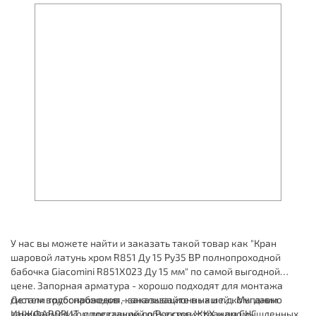
У нас вы можете найти и заказать такой товар как "Кран
шаровой латунь хром R851 Ду 15 Ру35 ВР полнопроходной
бабочка Giacomini R851X023 Ду 15 мм" по самой выгодной
цене. Запорная арматура - хорошо подходят для монтажа
систем водоснабжения, канализационных и т.д. Мы давно
Детали трубопроводов - заказывайте в нашей компании
занимаемся комплектацией объектов ЖКХ и промышленных
ИНЖФАВОРИТ, с доставкой по России и странам СНГ.