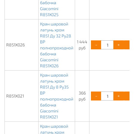
бабочка
Giacomini
R851X025
Кран шаровой
латунь хром
R851 Ду 32 Ру28
ВР
1 444
-
+
R851X026
полнопроходной
руб
бабочка
Giacomini
R851X026
Кран шаровой
латунь хром
R851 Ду 8 Ру35
ВР
366
-
+
R851X021
полнопроходной
руб
бабочка
Giacomini
R851X021
Кран шаровой
латунь хром