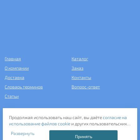
Главная
Каталог
О компании
Заказ
Доставка
Контакты
Словарь терминов
Вопрос-ответ
Статьи
+7 (499) 343-2081
Продолжая использовать наш сайт, вы даёте
согласие на
использование файлов cookie
и других пользовательских
ООО «САНТЕХПОСТАВКА»
данных (включая IP-адрес, сведения о местоположении,
ИНН: 7731286301
Развернуть
устройстве, действиях на сайте и т. п.) для
Принять
ОГРН: 1157746583092