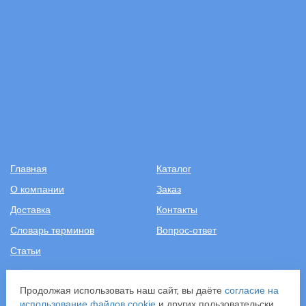
Главная
Каталог
О компании
Заказ
Доставка
Контакты
Словарь терминов
Вопрос-ответ
Статьи
+7 (499) 343-2081
Продолжая использовать наш сайт, вы даёте
согласие на
использование файлов cookie
и других пользовательских