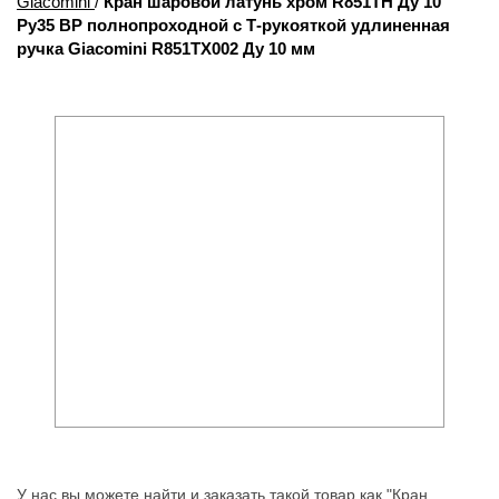
Giacomini
/
Кран шаровой латунь хром R851TH Ду 10
Ру35 ВР полнопроходной с Т-рукояткой удлиненная
ручка Giacomini R851TX002 Ду 10 мм
У нас вы можете найти и заказать такой товар как "Кран