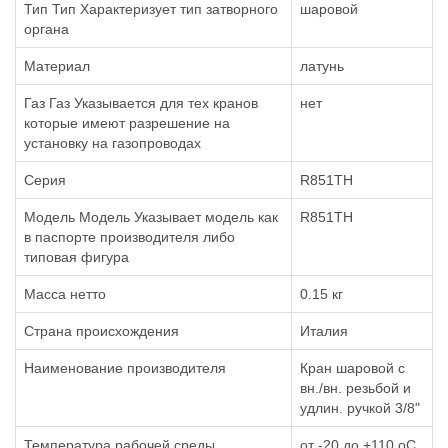
Тип Тип Характеризует тип затворного
шаровой
органа
Материал
латунь
Газ Газ Указывается для тех кранов
нет
которые имеют разрешение на
установку на газопроводах
Серия
R851TH
Модель Модель Указывает модель как
R851TH
в паспорте производителя либо
типовая фигура
Масса нетто
0.15 кг
Страна происхождения
Италия
Наименование производителя
Кран шаровой с
вн./вн. резьбой и
удлин. ручкой 3/8"
Температура рабочей среды
от -20 до +110 oC