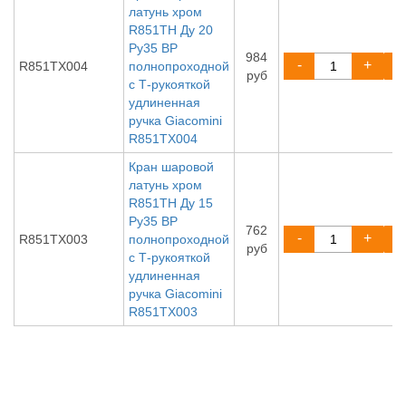
латунь хром
R851TH Ду 20
Ру35 ВР
984
-
+
R851TX004
полнопроходной
руб
с Т-рукояткой
удлиненная
ручка Giacomini
R851TX004
Кран шаровой
латунь хром
R851TH Ду 15
Ру35 ВР
762
-
+
R851TX003
полнопроходной
руб
с Т-рукояткой
удлиненная
ручка Giacomini
R851TX003