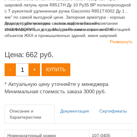
шаровой латунь хром R851TH Ду 10 Ру35 ВР полнопроходной
с Т-рукояткой удлиненная ручка Giacomini R851TX002 Ду 10
мм" по самой выгодной цене. Запорная арматура - хорошо
подходят для монтажа систем водоснабжения,
Детали трубопроводов - заказывайте в нашей компании
канализационных и т.д. Мы давно занимаемся комплектацией
ИНЖФАВОРИТ, с доставкой по России и странам СНГ.
объектов ЖКХ и промышленных зданий, имея широкий
ассортимент продукции для систем: отопления,
Развернуть
водоснабжения, канализации и пожаротушения.
Цена:
662
руб.
-
+
КУПИТЬ
* Актуальную цену уточняйте у менеджера
Минимальная стоимость заказа 3000 руб.
Описание и
Документация
Сертификаты
Характеристики
Номенклатурный номер
107-0405