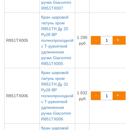
ручка Giacomini
R851TX007
Кран шаровой
латунь хром
R851TH Ду 25
Ру28 ВР
1 290
-
+
R851TX005
полнопроходной
руб
с Т-рукояткой
удлиненная
ручка Giacomini
R851TX005
Кран шаровой
латунь хром
R851TH Ду 32
Ру28 ВР
1 832
-
+
R851TX006
полнопроходной
руб
с Т-рукояткой
удлиненная
ручка Giacomini
R851TX006
Кран шаровой