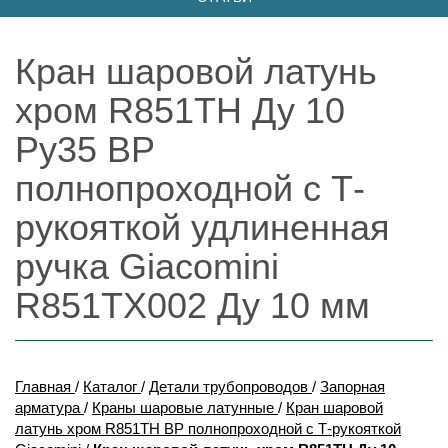
Кран шаровой латунь
хром R851TH Ду 10
Ру35 ВР
полнопроходной с Т-
рукояткой удлиненная
ручка Giacomini
R851TX002 Ду 10 мм
Главная
/
Каталог
/
Детали трубопроводов
/
Запорная
арматура
/
Краны шаровые латунные
/
Кран шаровой
латунь хром R851TH ВР полнопроходной с Т-рукояткой