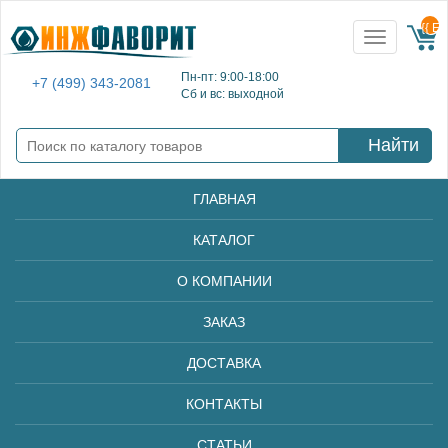
{{ E
Toggle
navigation
Пн-пт: 9:00-18:00
+7 (499) 343-2081
Сб и вс: выходной
Найти
ГЛАВНАЯ
КАТАЛОГ
О КОМПАНИИ
ЗАКАЗ
ДОСТАВКА
КОНТАКТЫ
СТАТЬИ