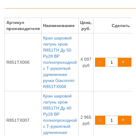
Артикул
Цена,
Наименование
Сделать З
производителя
руб.
Кран шаровой
латунь хром
R851TH Ду 50
Ру28 ВР
4 097
-
+
R851TX008
полнопроходной
руб
с Т-рукояткой
удлиненная
ручка Giacomini
R851TX008
Кран шаровой
латунь хром
R851TH Ду 40
Ру28 ВР
2 965
-
+
R851TX007
полнопроходной
руб
с Т-рукояткой
удлиненная