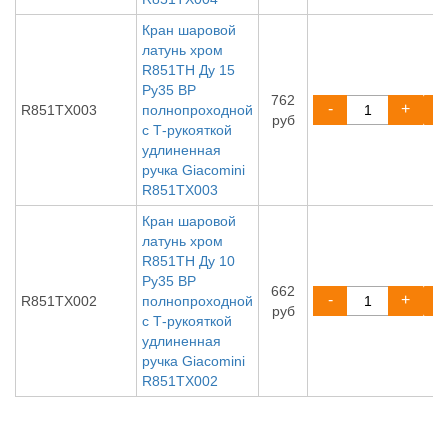
Кран шаровой
латунь хром
R851TH Ду 15
Ру35 ВР
762
-
+
R851TX003
полнопроходной
руб
с Т-рукояткой
удлиненная
ручка Giacomini
R851TX003
Кран шаровой
латунь хром
R851TH Ду 10
Ру35 ВР
662
-
+
R851TX002
полнопроходной
руб
с Т-рукояткой
удлиненная
ручка Giacomini
R851TX002