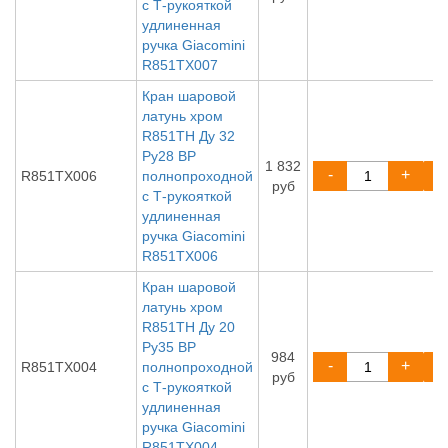
с Т-рукояткой
удлиненная
ручка Giacomini
R851TX007
Кран шаровой
латунь хром
R851TH Ду 32
Ру28 ВР
1 832
-
+
R851TX006
полнопроходной
руб
с Т-рукояткой
удлиненная
ручка Giacomini
R851TX006
Кран шаровой
латунь хром
R851TH Ду 20
Ру35 ВР
984
-
+
R851TX004
полнопроходной
руб
с Т-рукояткой
удлиненная
ручка Giacomini
R851TX004