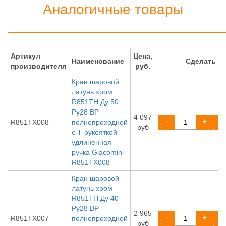
Аналогичные товары
Артикул
Цена,
Наименование
Сделать З
производителя
руб.
Кран шаровой
латунь хром
R851TH Ду 50
Ру28 ВР
4 097
-
+
R851TX008
полнопроходной
руб
с Т-рукояткой
удлиненная
ручка Giacomini
R851TX008
Кран шаровой
латунь хром
R851TH Ду 40
Ру28 ВР
2 965
-
+
R851TX007
полнопроходной
руб