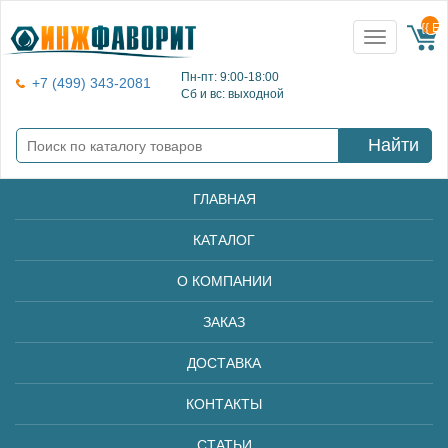
{{ E
Toggle
navigation
Пн-пт: 9:00-18:00
+7 (499) 343-2081
Сб и вс: выходной
Найти
ГЛАВНАЯ
КАТАЛОГ
О КОМПАНИИ
ЗАКАЗ
ДОСТАВКА
КОНТАКТЫ
СТАТЬИ