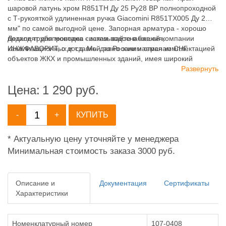
шаровой латунь хром R851TH Ду 25 Ру28 ВР полнопроходной
с Т-рукояткой удлиненная ручка Giacomini R851TX005 Ду 25
мм" по самой выгодной цене. Запорная арматура - хорошо
подходят для монтажа систем водоснабжения,
Детали трубопроводов - заказывайте в нашей компании
канализационных и т.д. Мы давно занимаемся комплектацией
ИНЖФАВОРИТ, с доставкой по России и странам СНГ.
объектов ЖКХ и промышленных зданий, имея широкий
ассортимент продукции для систем: отопления,
Развернуть
водоснабжения, канализации и пожаротушения.
Цена:
1 290
руб.
-
+
КУПИТЬ
* Актуальную цену уточняйте у менеджера
Минимальная стоимость заказа 3000 руб.
Описание и
Документация
Сертификаты
Характеристики
Номенклатурный номер
107-0408