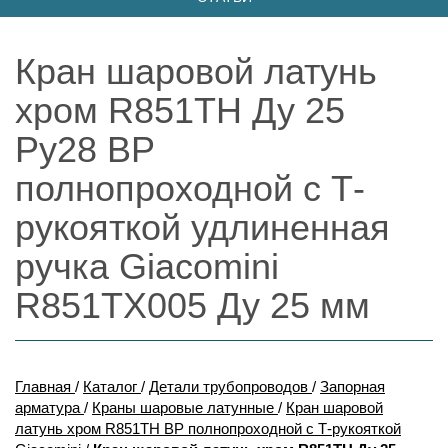
Кран шаровой латунь
хром R851TH Ду 25
Ру28 ВР
полнопроходной с Т-
рукояткой удлиненная
ручка Giacomini
R851TX005 Ду 25 мм
Главная
/
Каталог
/
Детали трубопроводов
/
Запорная
арматура
/
Краны шаровые латунные
/
Кран шаровой
латунь хром R851TH ВР полнопроходной с Т-рукояткой