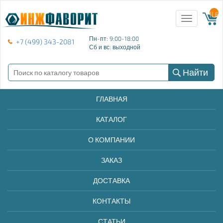
{{ E
Toggle
navigation
Пн-пт: 9:00-18:00
+7 (499) 343-2081
Сб и вс: выходной
Найти
ГЛАВНАЯ
КАТАЛОГ
О КОМПАНИИ
ЗАКАЗ
ДОСТАВКА
КОНТАКТЫ
СТАТЬИ