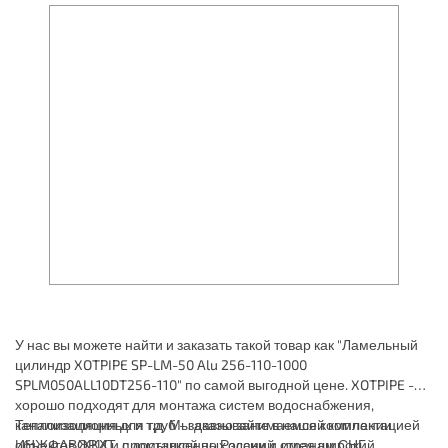
У нас вы можете найти и заказать такой товар как "Ламельный
цилиндр XOTPIPE SP-LM-50 Alu 256-110-1000
SPLM050ALL10DT256-110" по самой выгодной цене. XOTPIPE -
хорошо подходят для монтажа систем водоснабжения,
канализационных и т.д. Мы давно занимаемся комплектацией
Теплоизоляция для труб - заказывайте в нашей компании
объектов ЖКХ и промышленных зданий, имея широкий
ИНЖФАВОРИТ, с доставкой по России и странам СНГ.