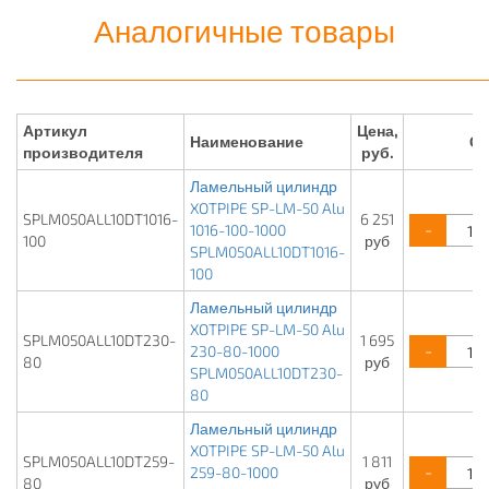
Аналогичные товары
Артикул
Цена,
Наименование
Сд
производителя
руб.
Ламельный цилиндр
XOTPIPE SP-LM-50 Alu
SPLM050ALL10DT1016-
6 251
-
1016-100-1000
100
руб
SPLM050ALL10DT1016-
100
Ламельный цилиндр
XOTPIPE SP-LM-50 Alu
SPLM050ALL10DT230-
1 695
-
230-80-1000
80
руб
SPLM050ALL10DT230-
80
Ламельный цилиндр
XOTPIPE SP-LM-50 Alu
SPLM050ALL10DT259-
1 811
-
259-80-1000
80
руб