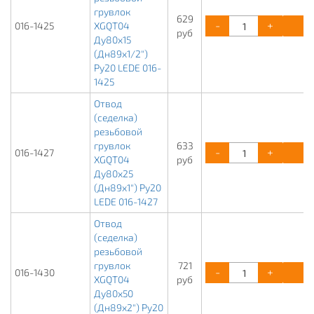
грувлок
629
-
+
К
016-1425
XGQT04
руб
Ду80х15
(Дн89х1/2")
Ру20 LEDE 016-
1425
Отвод
(седелка)
резьбовой
грувлок
633
-
+
К
016-1427
XGQT04
руб
Ду80х25
(Дн89х1") Ру20
LEDE 016-1427
Отвод
(седелка)
резьбовой
грувлок
721
-
+
К
016-1430
XGQT04
руб
Ду80х50
(Дн89х2") Ру20