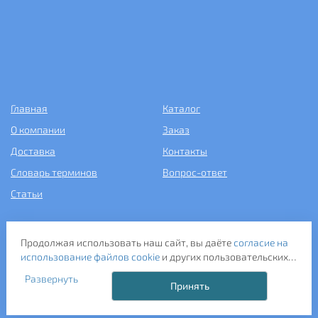
Главная
Каталог
О компании
Заказ
Доставка
Контакты
Словарь терминов
Вопрос-ответ
Статьи
+7 (499) 343-2081
Продолжая использовать наш сайт, вы даёте
согласие на
использование файлов cookie
и других пользовательских
ООО «САНТЕХПОСТАВКА»
данных (включая IP-адрес, сведения о местоположении,
ИНН: 7731286301
Развернуть
устройстве, действиях на сайте и т. п.) для
Принять
ОГРН: 1157746583092
функционирования сайта, проведения статистических
121357, г. Москва, ул. Верейская, д. 29, стр. 35
исследований, ретаргетинга и использования систем