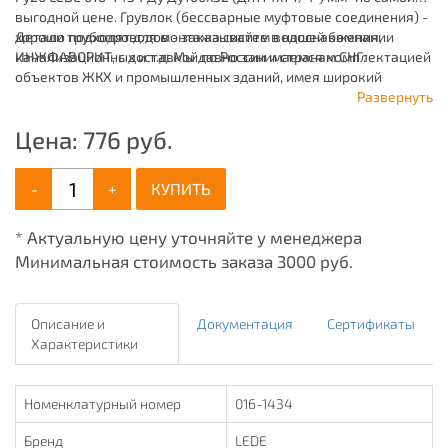
выгодной цене. Грувлок (бессварные муфтовые соединения) -
хорошо подходят для монтажа систем водоснабжения,
Детали трубопроводов - заказывайте в нашей компании
канализационных и т.д. Мы давно занимаемся комплектацией
ИНЖФАВОРИТ, с доставкой по России и странам СНГ.
объектов ЖКХ и промышленных зданий, имея широкий
ассортимент продукции для систем: отопления,
Развернуть
водоснабжения, канализации и пожаротушения.
Цена:
776
руб.
-
+
КУПИТЬ
* Актуальную цену уточняйте у менеджера
Минимальная стоимость заказа 3000 руб.
Описание и
Документация
Сертификаты
Характеристики
Номенклатурный номер
016-1434
Бренд
LEDE