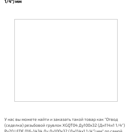
1/4") мм
У нас вы можете найти и заказать такой товар как "Отвод
(седелка) резьбовой грувлок XGQT04 Ду100х32 (Дн114х1 1/4")
Ру20 LEDE 016-1434 Ду Ду100х32 (Дн114х1 1/4") мм" по самой