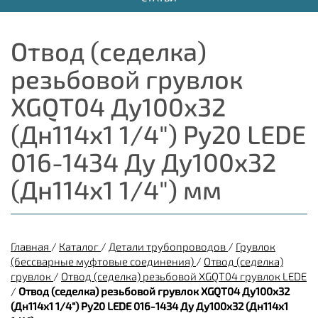
Отвод (седелка)
резьбовой грувлок
XGQT04 Ду100х32
(Дн114х1 1/4") Ру20 LEDE
016-1434 Ду Ду100х32
(Дн114х1 1/4") мм
Главная
/
Каталог
/
Детали трубопроводов
/
Грувлок
(бессварные муфтовые соединения)
/
Отвод (седелка)
грувлок
/
Отвод (седелка) резьбовой XGQT04 грувлок LEDE
/
Отвод (седелка) резьбовой грувлок XGQT04 Ду100х32
(Дн114х1 1/4") Ру20 LEDE 016-1434 Ду Ду100х32 (Дн114х1