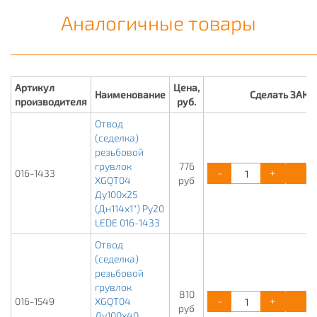
Аналогичные товары
Артикул
Цена,
Наименование
Сделать ЗАКА
производителя
руб.
Отвод
(седелка)
резьбовой
грувлок
776
-
+
К
016-1433
XGQT04
руб
Ду100х25
(Дн114х1") Ру20
LEDE 016-1433
Отвод
(седелка)
резьбовой
грувлок
810
-
+
К
016-1549
XGQT04
руб
Ду100х40