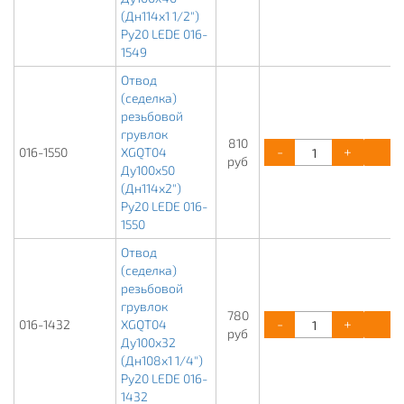
(Дн114х1 1/2")
Ру20 LEDE 016-
1549
Отвод
(седелка)
резьбовой
грувлок
810
-
+
К
016-1550
XGQT04
руб
Ду100х50
(Дн114х2")
Ру20 LEDE 016-
1550
Отвод
(седелка)
резьбовой
грувлок
780
-
+
К
016-1432
XGQT04
руб
Ду100х32
(Дн108х1 1/4")
Ру20 LEDE 016-
1432