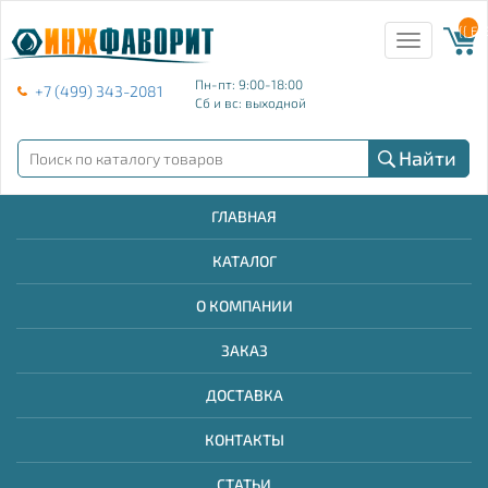
{{ E
Toggle
navigation
Пн-пт: 9:00-18:00
+7 (499) 343-2081
Сб и вс: выходной
Найти
ГЛАВНАЯ
КАТАЛОГ
О КОМПАНИИ
ЗАКАЗ
ДОСТАВКА
КОНТАКТЫ
СТАТЬИ