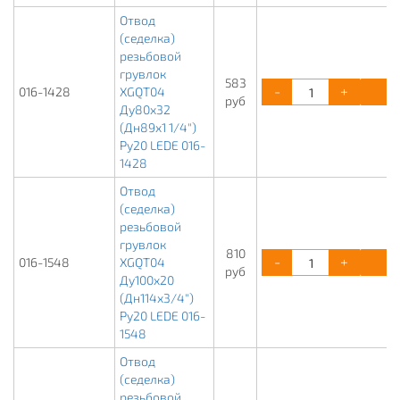
Отвод
(седелка)
резьбовой
грувлок
583
-
+
К
016-1428
XGQT04
руб
Ду80х32
(Дн89х1 1/4")
Ру20 LEDE 016-
1428
Отвод
(седелка)
резьбовой
грувлок
810
-
+
К
016-1548
XGQT04
руб
Ду100х20
(Дн114х3/4")
Ру20 LEDE 016-
1548
Отвод
(седелка)
резьбовой