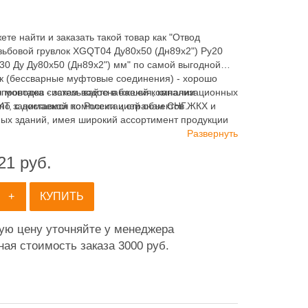
ете найти и заказать такой товар как "Отвод
зьбовой грувлок XGQT04 Ду80х50 (Дн89х2") Ру20
30 Ду Ду80х50 (Дн89х2") мм" по самой выгодной
ок (бессварные муфтовые соединения) - хорошо
я монтажа систем водоснабжения, канализационных
опроводов - заказывайте в нашей компании
авно занимаемся комплектацией объектов ЖКХ и
 с доставкой по России и странам СНГ.
х зданий, имея широкий ассортимент продукции
отопления, водоснабжения, канализации и
Развернуть
ия.
21
руб.
+
КУПИТЬ
ную цену уточняйте у менеджера
ая стоимость заказа 3000 руб.