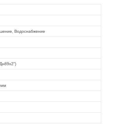
шение, Водоснабжение
Дн89х2")
 мм