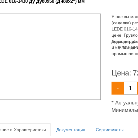
EDE 016-1430 Ду Ду80х50 (Дн89х2") мм
У нас вы мож
(седелка) ре
LEDE 016-14
цене. Грувл
подходят дл
Детали труб
и т.д. Мы д
ИНЖФАВОРИТ,
промышленны
для систем: 
пожаротушен
Цена:
7
-
* Актуаль
Минимальн
ние и Характеристики
Документация
Сертификаты