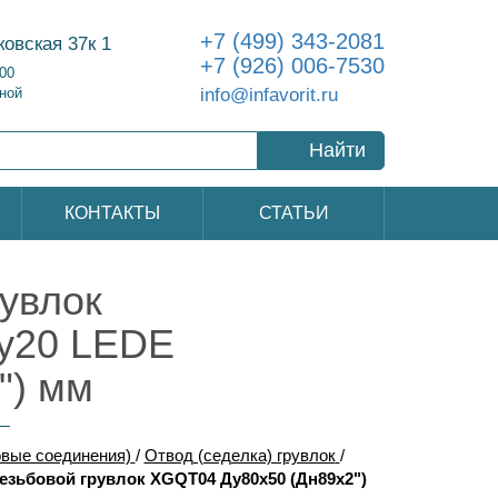
+7 (499) 343-2081
ковская 37к 1
+7 (926) 006-7530
:00
info@infavorit.ru
ной
Найти
КОНТАКТЫ
СТАТЬИ
рувлок
Ру20 LEDE
") мм
вые соединения)
/
Отвод (седелка) грувлок
/
резьбовой грувлок XGQT04 Ду80х50 (Дн89х2")