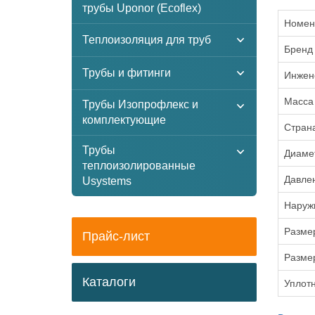
трубы Uponor (Ecoflex)
Номен
Теплоизоляция для труб
Бренд
Трубы и фитинги
Инжен
Масса
Трубы Изопрофлекс и
комплектующие
Стран
Трубы
Диаме
теплоизолированные
Давле
Usystems
Наруж
Разме
Прайс-лист
Разме
Каталоги
Уплот