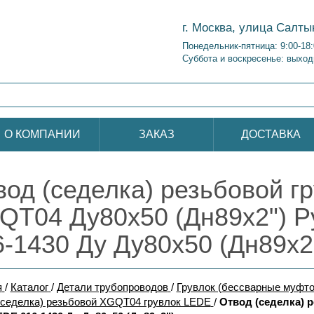
г. Москва, улица Салты
Понедельник-пятница: 9:00-18
Суббота и воскресенье: выход
О КОМПАНИИ
ЗАКАЗ
ДОСТАВКА
вод (седелка) резьбовой г
QT04 Ду80х50 (Дн89х2") 
6-1430 Ду Ду80х50 (Дн89х2
я
/
Каталог
/
Детали трубопроводов
/
Грувлок (бессварные муфто
(седелка) резьбовой XGQT04 грувлок LEDE
/
Отвод (седелка) 