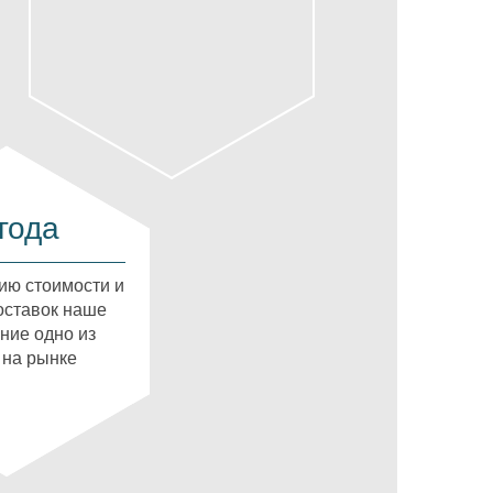
года
ию стоимости и
оставок наше
ние одно из
 на рынке