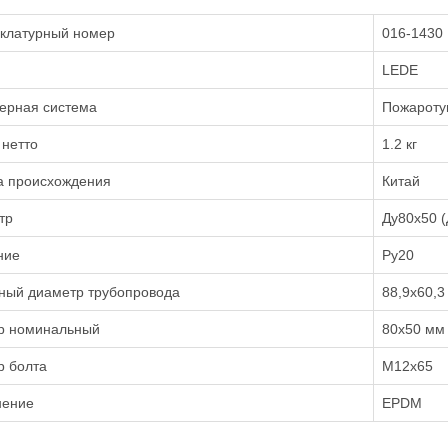
клатурный номер
016-1430
LEDE
ерная система
Пожароту
 нетто
1.2 кг
а происхождения
Китай
тр
Ду80х50 (
ние
Ру20
ный диаметр трубопровода
88,9х60,3
р номинальный
80х50 мм
р болта
M12х65
нение
EPDM