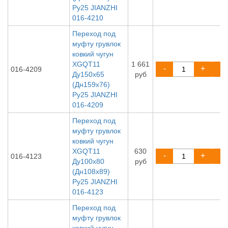
Ру25 JIANZHI
016-4210
Переход под
муфту грувлок
ковкий чугун
XGQT11
1 661
-
+
016-4209
Ду150х65
руб
(Дн159х76)
Ру25 JIANZHI
016-4209
Переход под
муфту грувлок
ковкий чугун
XGQT11
630
-
+
016-4123
Ду100х80
руб
(Дн108х89)
Ру25 JIANZHI
016-4123
Переход под
муфту грувлок