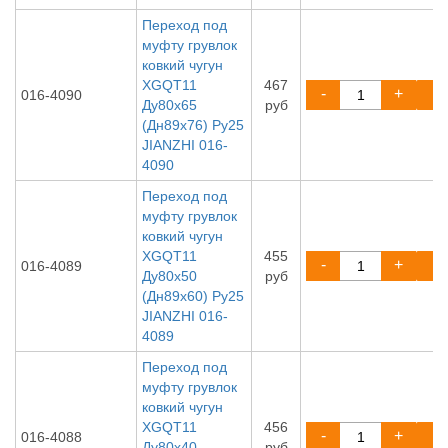
Переход под
муфту грувлок
ковкий чугун
XGQT11
467
-
+
016-4090
Ду80х65
руб
(Дн89х76) Ру25
JIANZHI 016-
4090
Переход под
муфту грувлок
ковкий чугун
XGQT11
455
-
+
016-4089
Ду80х50
руб
(Дн89х60) Ру25
JIANZHI 016-
4089
Переход под
муфту грувлок
ковкий чугун
XGQT11
456
-
+
016-4088
Ду80х40
руб