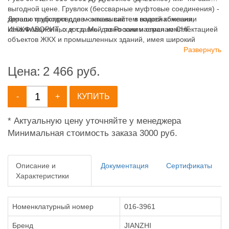
выгодной цене. Грувлок (бессварные муфтовые соединения) -
хорошо подходят для монтажа систем водоснабжения,
Детали трубопроводов - заказывайте в нашей компании
канализационных и т.д. Мы давно занимаемся комплектацией
ИНЖФАВОРИТ, с доставкой по России и странам СНГ.
объектов ЖКХ и промышленных зданий, имея широкий
ассортимент продукции для систем: отопления,
Развернуть
водоснабжения, канализации и пожаротушения.
Цена:
2 466
руб.
-
+
КУПИТЬ
* Актуальную цену уточняйте у менеджера
Минимальная стоимость заказа 3000 руб.
Описание и
Документация
Сертификаты
Характеристики
Номенклатурный номер
016-3961
Бренд
JIANZHI