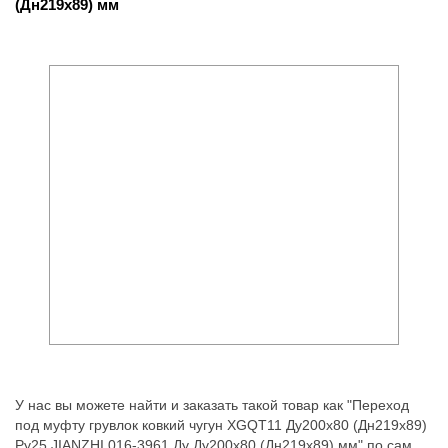
(Дн219х89) мм
У нас вы можете найти и заказать такой товар как "Переход
под муфту грувлок ковкий чугун XGQT11 Ду200х80 (Дн219х89)
Ру25 JIANZHI 016-3961 Ду Ду200х80 (Дн219х89) мм" по самой