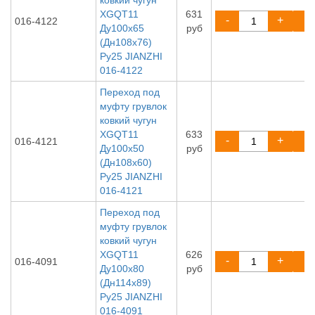
ковкий чугун
XGQT11
631
-
+
016-4122
Ду100х65
руб
(Дн108х76)
Ру25 JIANZHI
016-4122
Переход под
муфту грувлок
ковкий чугун
XGQT11
633
-
+
016-4121
Ду100х50
руб
(Дн108х60)
Ру25 JIANZHI
016-4121
Переход под
муфту грувлок
ковкий чугун
XGQT11
626
-
+
016-4091
Ду100х80
руб
(Дн114х89)
Ру25 JIANZHI
016-4091