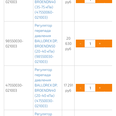
021003
BROENDN40
руб
(35-75 кПа)
(47550060-
021003)
Регулятор
перепада
давления
20
98550030-
BALLOREX DP,
-
+
К
630
021003
BROENDN50
руб
(20-40 кПа)
(98550030-
021003)
Регулятор
перепада
давления
47550030-
BALLOREX DP,
17 291
-
+
К
021003
BROENDN40
руб
(20-40 кПа)
(47550030-
021003)
Регулятор