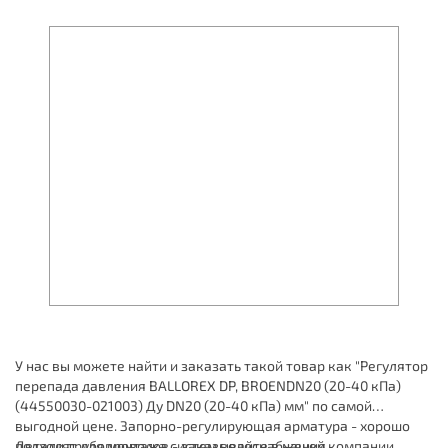
У нас вы можете найти и заказать такой товар как "Регулятор
перепада давления BALLOREX DP, BROENDN20 (20-40 кПа)
(44550030-021003) Ду DN20 (20-40 кПа) мм" по самой
выгодной цене. Запорно-регулирующая арматура - хорошо
подходят для монтажа систем водоснабжения,
Детали трубопроводов - заказывайте в нашей компании