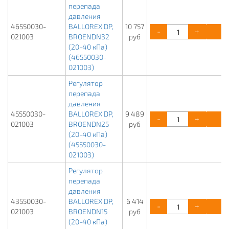
перепада
давления
46550030-
BALLOREX DP,
10 757
-
+
К
021003
BROENDN32
руб
(20-40 кПа)
(46550030-
021003)
Регулятор
перепада
давления
45550030-
BALLOREX DP,
9 489
-
+
К
021003
BROENDN25
руб
(20-40 кПа)
(45550030-
021003)
Регулятор
перепада
давления
43550030-
BALLOREX DP,
6 414
-
+
К
021003
BROENDN15
руб
(20-40 кПа)