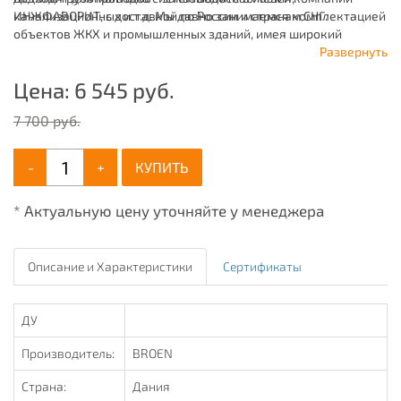
канализационных и т.д. Мы давно занимаемся комплектацией
ИНЖФАВОРИТ, с доставкой по России и странам СНГ.
объектов ЖКХ и промышленных зданий, имея широкий
ассортимент продукции для систем: отопления,
Развернуть
водоснабжения, канализации и пожаротушения.
Цена:
6 545
руб.
7 700 руб.
-
+
КУПИТЬ
* Актуальную цену уточняйте у менеджера
Описание и Характеристики
Сертификаты
ДУ
Производитель:
BROEN
Страна:
Дания