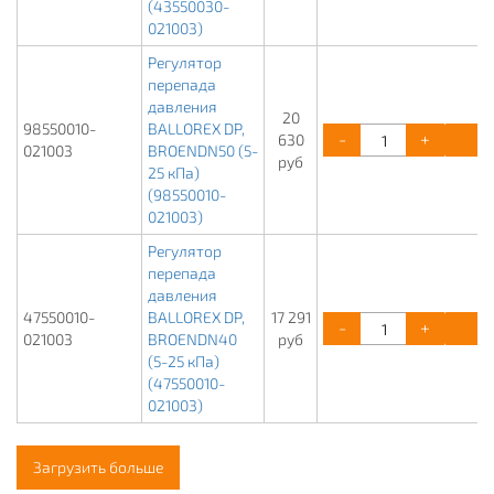
(43550030-
021003)
Регулятор
перепада
давления
20
98550010-
BALLOREX DP,
-
+
К
630
021003
BROENDN50 (5-
руб
25 кПа)
(98550010-
021003)
Регулятор
перепада
давления
47550010-
BALLOREX DP,
17 291
-
+
К
021003
BROENDN40
руб
(5-25 кПа)
(47550010-
021003)
Загрузить больше