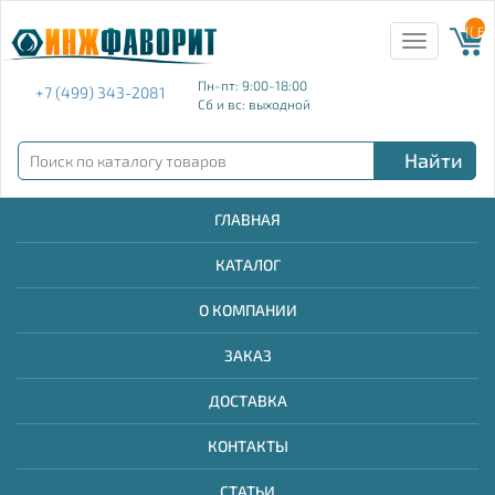
{{ E
Toggle
navigation
Пн-пт: 9:00-18:00
+7 (499) 343-2081
Сб и вс: выходной
Найти
ГЛАВНАЯ
КАТАЛОГ
О КОМПАНИИ
ЗАКАЗ
ДОСТАВКА
КОНТАКТЫ
СТАТЬИ