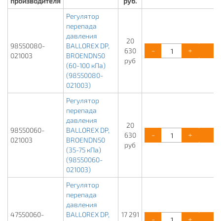
производителя
руб.
Регулятор
перепада
давления
20
98550080-
BALLOREX DP,
-
+
К
630
021003
BROENDN50
руб
(60-100 кПа)
(98550080-
021003)
Регулятор
перепада
давления
20
98550060-
BALLOREX DP,
-
+
К
630
021003
BROENDN50
руб
(35-75 кПа)
(98550060-
021003)
Регулятор
перепада
давления
47550060-
BALLOREX DP,
17 291
-
+
К