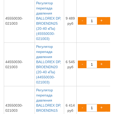
Регулятор
перепада
давления
45550030-
BALLOREX DP,
9 489
-
+
021003
BROENDN25
руб
(20-40 кПа)
(45550030-
021003)
Регулятор
перепада
давления
44550030-
BALLOREX DP,
6 545
-
+
021003
BROENDN20
руб
(20-40 кПа)
(44550030-
021003)
Регулятор
перепада
давления
43550030-
BALLOREX DP,
6 414
-
+
021003
BROENDN15
руб