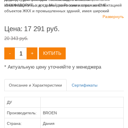
канализационных и т.д. Мы давно занимаемся комплектацией
ИНЖФАВОРИТ, с доставкой по России и странам СНГ.
объектов ЖКХ и промышленных зданий, имея широкий
ассортимент продукции для систем: отопления,
Развернуть
водоснабжения, канализации и пожаротушения.
Цена:
17 291
руб.
20 343 руб.
-
+
КУПИТЬ
* Актуальную цену уточняйте у менеджера
Описание и Характеристики
Сертификаты
ДУ
Производитель:
BROEN
Страна:
Дания