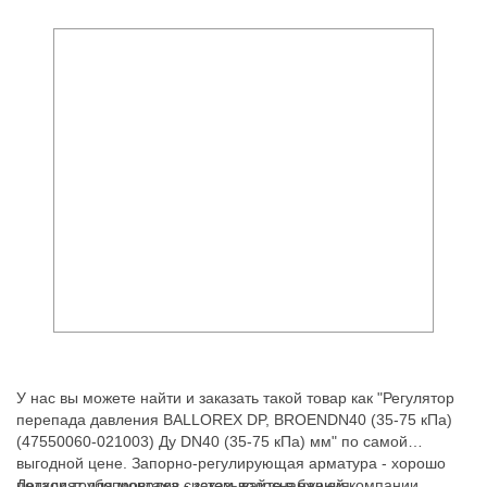
У нас вы можете найти и заказать такой товар как "Регулятор
перепада давления BALLOREX DP, BROENDN40 (35-75 кПа)
(47550060-021003) Ду DN40 (35-75 кПа) мм" по самой
выгодной цене. Запорно-регулирующая арматура - хорошо
подходят для монтажа систем водоснабжения,
Детали трубопроводов - заказывайте в нашей компании