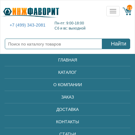
{{ E
Toggle
navigation
Пн-пт: 9:00-18:00
+7 (499) 343-2081
Сб и вс: выходной
Найти
ГЛАВНАЯ
КАТАЛОГ
О КОМПАНИИ
ЗАКАЗ
ДОСТАВКА
КОНТАКТЫ
СТАТЬИ