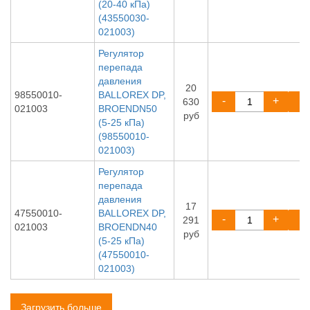
(20-40 кПа)
(43550030-
021003)
Регулятор
перепада
давления
20
98550010-
BALLOREX DP,
-
+
630
021003
BROENDN50
руб
(5-25 кПа)
(98550010-
021003)
Регулятор
перепада
давления
17
47550010-
BALLOREX DP,
-
+
291
021003
BROENDN40
руб
(5-25 кПа)
(47550010-
021003)
Загрузить больше