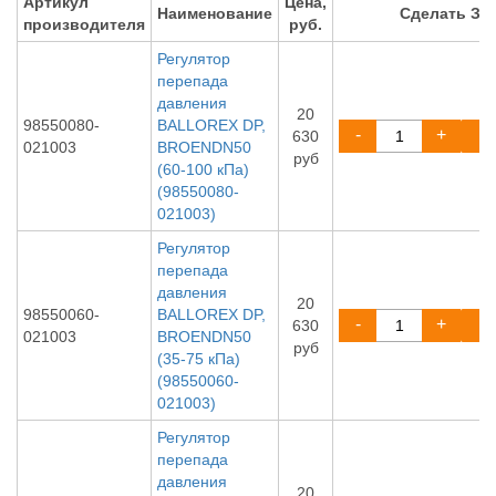
Артикул
Цена,
Наименование
Сделать ЗА
производителя
руб.
Регулятор
перепада
давления
20
98550080-
BALLOREX DP,
-
+
630
021003
BROENDN50
руб
(60-100 кПа)
(98550080-
021003)
Регулятор
перепада
давления
20
98550060-
BALLOREX DP,
-
+
630
021003
BROENDN50
руб
(35-75 кПа)
(98550060-
021003)
Регулятор
перепада
давления
20