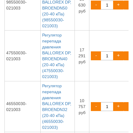
98550030-
BALLOREX DP,
-
+
630
021003
BROENDN50
руб
(20-40 кПа)
(98550030-
021003)
Регулятор
перепада
давления
17
47550030-
BALLOREX DP,
-
+
291
021003
BROENDN40
руб
(20-40 кПа)
(47550030-
021003)
Регулятор
перепада
давления
10
46550030-
BALLOREX DP,
-
+
757
021003
BROENDN32
руб
(20-40 кПа)
(46550030-
021003)