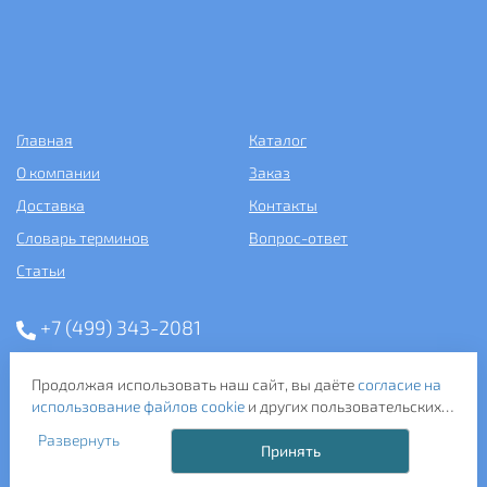
Главная
Каталог
О компании
Заказ
Доставка
Контакты
Словарь терминов
Вопрос-ответ
Статьи
+7 (499) 343-2081
ООО «САНТЕХПОСТАВКА»
Продолжая использовать наш сайт, вы даёте
согласие на
ИНН: 7731286301
использование файлов cookie
и других пользовательских
ОГРН: 1157746583092
данных (включая IP-адрес, сведения о местоположении,
121357, г. Москва, ул. Верейская, д. 29, стр. 35
Развернуть
устройстве, действиях на сайте и т. п.) для
Принять
функционирования сайта, проведения статистических