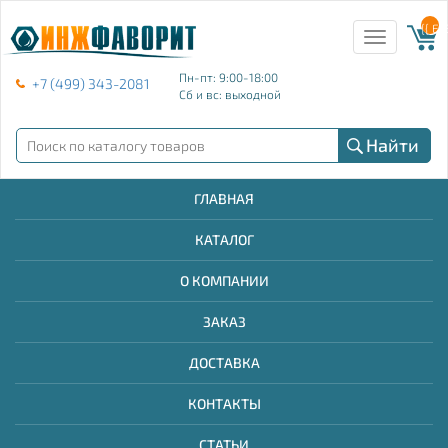
{{ E
Toggle
navigation
Пн-пт: 9:00-18:00
+7 (499) 343-2081
Сб и вс: выходной
Найти
ГЛАВНАЯ
КАТАЛОГ
О КОМПАНИИ
ЗАКАЗ
ДОСТАВКА
КОНТАКТЫ
СТАТЬИ