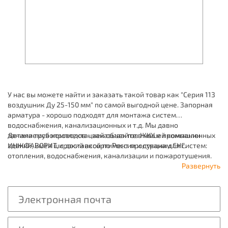
У нас вы можете найти и заказать такой товар как "Серия 113
воздушник Ду 25-150 мм" по самой выгодной цене. Запорная
арматура - хорошо подходят для монтажа систем
водоснабжения, канализационных и т.д. Мы давно
занимаемся комплектацией объектов ЖКХ и промышленных
Детали трубопроводов - заказывайте в нашей компании
зданий, имея широкий ассортимент продукции для систем:
ИНЖФАВОРИТ, с доставкой по России и странам СНГ.
отопления, водоснабжения, канализации и пожаротушения.
Развернуть