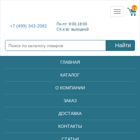
{{ E
Toggle
navigation
Пн-пт: 9:00-18:00
+7 (499) 343-2081
Сб и вс: выходной
Найти
ГЛАВНАЯ
КАТАЛОГ
О КОМПАНИИ
ЗАКАЗ
ДОСТАВКА
КОНТАКТЫ
СТАТЬИ