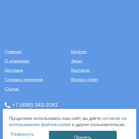
Главная
Каталог
О компании
Заказ
Доставка
Контакты
Словарь терминов
Вопрос-ответ
Статьи
+7 (499) 343-2081
ООО «САНТЕХПОСТАВКА»
Продолжая использовать наш сайт, вы даёте
согласие на
ИНН: 7731286301
использование файлов cookie
и других пользовательских
ОГРН: 1157746583092
данных (включая IP-адрес, сведения о местоположении,
Развернуть
121357, г. Москва, ул. Верейская, д. 29, стр. 35
устройстве, действиях на сайте и т. п.) для
Принять