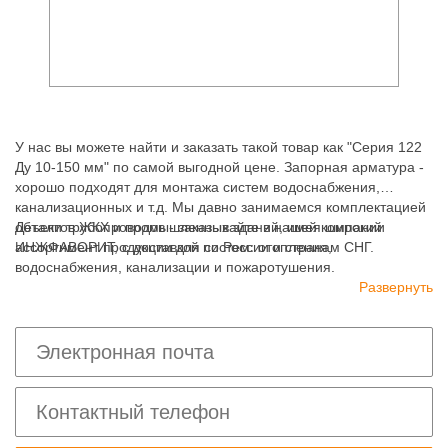
У нас вы можете найти и заказать такой товар как "Серия 122
Ду 10-150 мм" по самой выгодной цене. Запорная арматура -
хорошо подходят для монтажа систем водоснабжения,
канализационных и т.д. Мы давно занимаемся комплектацией
объектов ЖКХ и промышленных зданий, имея широкий
Детали трубопроводов - заказывайте в нашей компании
ассортимент продукции для систем: отопления,
ИНЖФАВОРИТ, с доставкой по России и странам СНГ.
водоснабжения, канализации и пожаротушения.
Развернуть