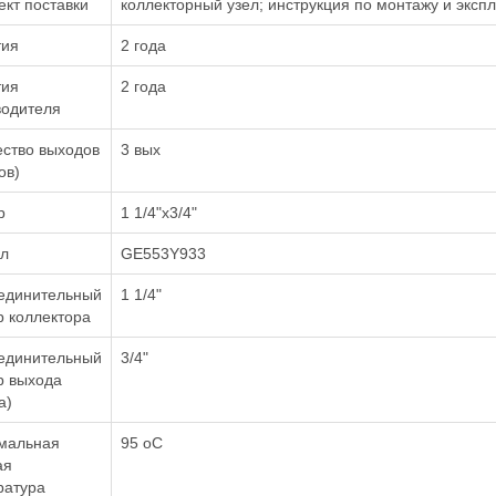
кт поставки
коллекторный узел; инструкция по монтажу и эксп
тия
2 года
тия
2 года
водителя
ество выходов
3 вых
ов)
р
1 1/4"x3/4"
ул
GE553Y933
единительный
1 1/4"
 коллектора
единительный
3/4"
р выхода
а)
мальная
95 оС
ая
ратура