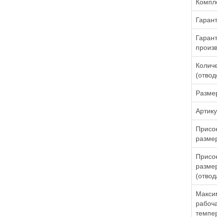
Компле
Гаран
Гаран
произ
Колич
(отвод
Разме
Артик
Присо
размер
Присо
разме
(отвод
Макси
рабоч
темпе