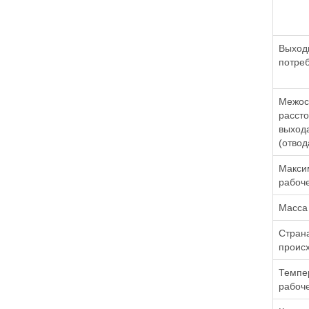
Выход
потре
Межос
расст
выход
(отвод
Макси
рабоч
Масса
Стран
проис
Темпе
рабоч