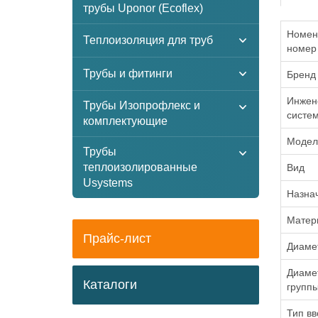
трубы Uponor (Ecoflex)
Номен
Теплоизоляция для труб
номер
Трубы и фитинги
Бренд
Инжен
Трубы Изопрофлекс и
систе
комплектующие
Модел
Трубы
теплоизолированные
Вид
Usystems
Назна
Матер
Прайс-лист
Диаме
Диаме
Каталоги
групп
Тип вв