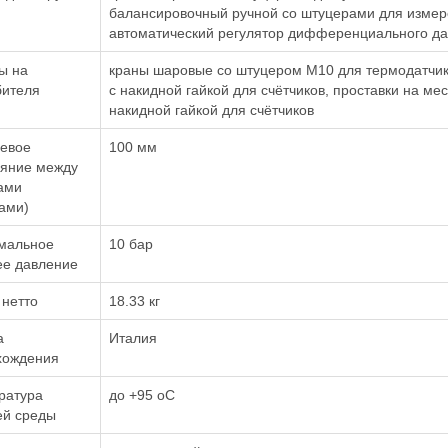
балансировочный ручной со штуцерами для измер
автоматический регулятор дифференциального дав
ы на
краны шаровые со штуцером М10 для термодатчик
бителя
с накидной гайкой для счётчиков, проставки на ме
накидной гайкой для счётчиков
евое
100 мм
ояние между
ами
ами)
мальное
10 бар
ее давление
 нетто
18.33 кг
а
Италия
хождения
ратура
до +95 oC
ей среды