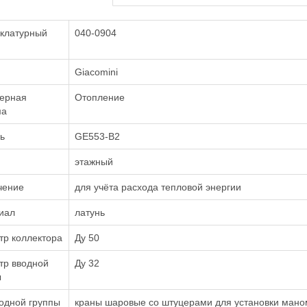
клатурный
040-0904
Giacomini
ерная
Отопление
ма
ь
GE553-B2
этажный
чение
для учёта расхода тепловой энергии
иал
латунь
тр коллектора
Ду 50
тр вводной
Ду 32
ы
одной группы
краны шаровые со штуцерами для установки маном