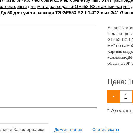
я
/
Каталог
/
Коллекторы и коллекторные группы
/
Узлы распред
коллекторный для учёта расхода ТЭ GE553-B2 этажный латунь Д
Ду 50 для учёта расхода ТЭ GE553-B2 1 1/4" 3 вых 3/4" Giac
У нас вы мож
коллекторный
GE553-B2 1 1
мм" по само
хорошо подх
Коллекторы и
канализацио
компании ИН
объектов ЖК
ассортимент
канализации
Цена:
1
-
* Актуаль
ние и Характеристики
Документация
Сертификаты