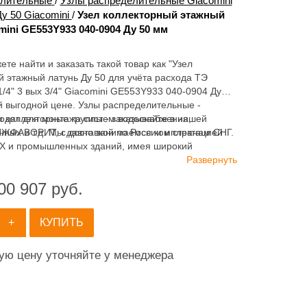
елительные
/
Узлы распределительные Giacomini
у 50 Giacomini
/
Узел коллекторный этажный
omini GE553Y933 040-0904 Ду 50 мм
ете найти и заказать такой товар как "Узел
 этажный латунь Ду 50 для учёта расхода ТЭ
/4" 3 вых 3/4" Giacomini GE553Y933 040-0904 Ду 50
й выгодной цене. Узлы распределительные -
одят для монтажа систем водоснабжения,
 коллекторные группы - заказывайте в нашей
нных и т.д. Мы давно занимаемся комплектацией
ЖФАВОРИТ, с доставкой по России и странам СНГ.
Х и промышленных зданий, имея широкий
 продукции для систем: отопления, водоснабжения,
Развернуть
 и пожаротушения.
00 907
руб.
+
КУПИТЬ
ную цену уточняйте у менеджера