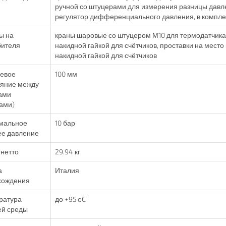
ручной со штуцерами для измерения разницы давл
регулятор дифференциального давления, в комплек
ы на
краны шаровые со штуцером М10 для термодатчика 
бителя
накидной гайкой для счётчиков, проставки на место
накидной гайкой для счётчиков
евое
100 мм
ояние между
ами
ами)
мальное
10 бар
ее давление
нетто
29.94 кг
а
Италия
хождения
ратура
до +95 oC
ей среды