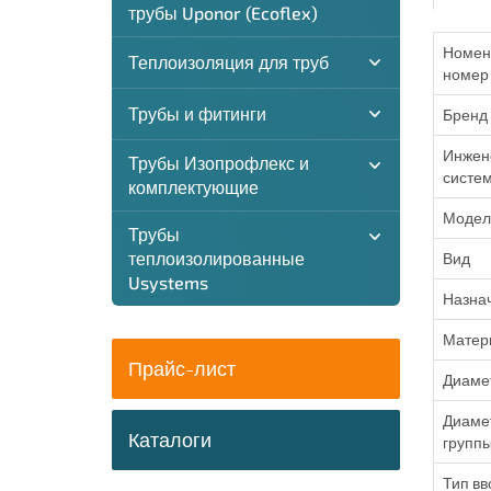
трубы Uponor (Ecoflex)
Номен
Теплоизоляция для труб
номер
Трубы и фитинги
Бренд
Инжен
Трубы Изопрофлекс и
систе
комплектующие
Модел
Трубы
теплоизолированные
Вид
Usystems
Назна
Матер
Прайс-лист
Диаме
Диаме
Каталоги
групп
Тип вв