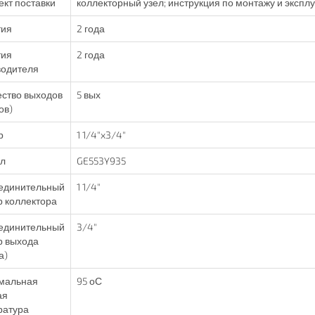
кт поставки
коллекторный узел; инструкция по монтажу и экспл
тия
2 года
тия
2 года
водителя
ство выходов
5 вых
ов)
р
1 1/4"x3/4"
ул
GE553Y935
единительный
1 1/4"
 коллектора
единительный
3/4"
р выхода
а)
мальная
95 оС
ая
ратура