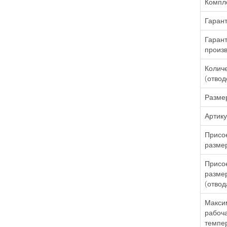
Компле
Гаран
Гаран
произ
Количе
(отвод
Разме
Артик
Присо
размер
Присо
разме
(отвод
Макси
рабоч
темпе