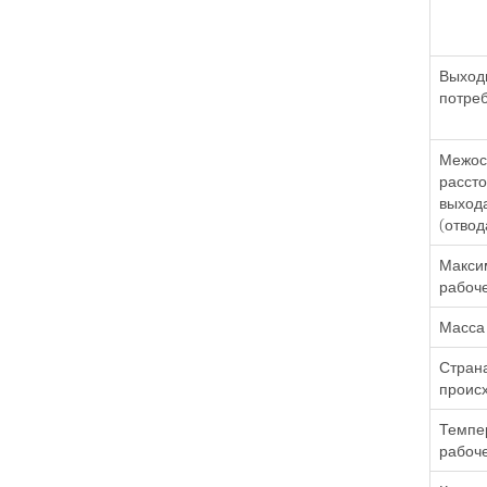
Выход
потре
Межос
расст
выход
(отвод
Макси
рабоч
Масса 
Стран
проис
Темпе
рабоч