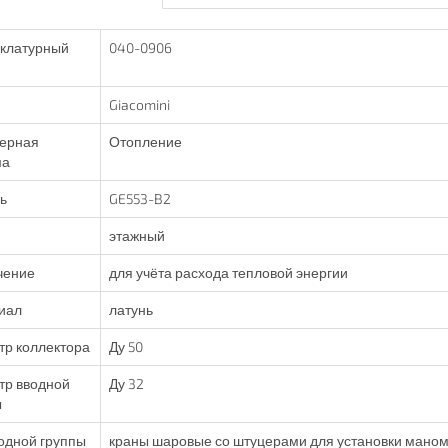
клатурный
040-0906
Giacomini
ерная
Отопление
ма
ь
GE553-B2
этажный
чение
для учёта расхода тепловой энергии
иал
латунь
тр коллектора
Ду 50
тр вводной
Ду 32
ы
одной группы
краны шаровые со штуцерами для установки маном