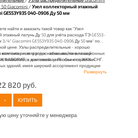
елительные
/
Узлы распределительные Giacomini
 50 Giacomini
/
Узел коллекторный этажный
ini GE553Y935 040-0906 Ду 50 мм
те найти и заказать такой товар как "Узел
 этажный латунь Ду 50 для учёта расхода ТЭ GE553-
ых 3/4" Giacomini GE553Y935 040-0906 Ду 50 мм" по
ной цене. Узлы распределительные - хорошо
я монтажа систем водоснабжения, канализационных
 коллекторные группы - заказывайте в нашей
вно занимаемся комплектацией объектов ЖКХ и
ЖФАВОРИТ, с доставкой по России и странам СНГ.
х зданий, имея широкий ассортимент продукции
отопления, водоснабжения, канализации и
Развернуть
ия.
22 820
руб.
+
КУПИТЬ
ую цену уточняйте у менеджера