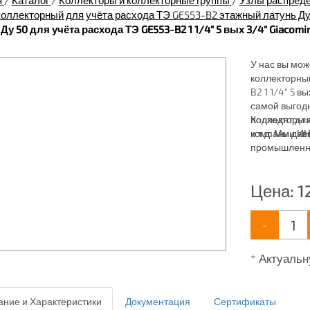
я
/
Каталог
/
Коллекторы и коллекторные группы
/
Узлы распред
коллекторный для учёта расхода ТЭ GE553-B2 этажный латунь Ду
Ду 50 для учёта расхода ТЭ GE553-B2 1 1/4" 5 вых 3/4" Giacom
У нас вы може
коллекторный
B2 1 1/4" 5 в
самой выгод
подходят дл
Коллекторы и
и т.д. Мы да
компании ИН
промышленны
для систем: 
пожаротушен
Цена:
1
-
* Актуальн
ние и Характеристики
Документация
Сертификаты