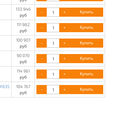
133 946
-
+
Купить
руб
111 982
-
+
Купить
руб
100 907
-
+
Купить
руб
90 070
-
+
Купить
руб
114 961
-
+
Купить
руб
3Y835
104 767
-
+
Купить
руб