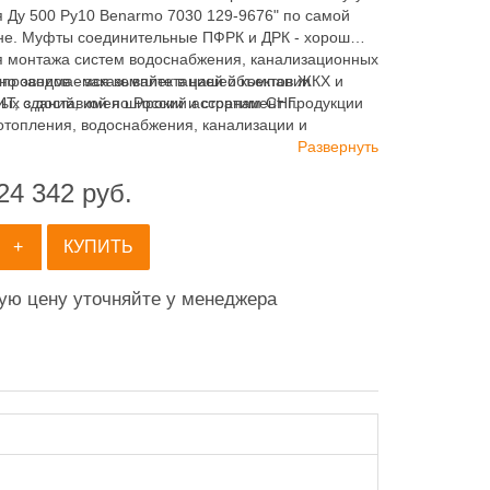
 Ду 500 Ру10 Benarmo 7030 129-9676" по самой
не. Муфты соединительные ПФРК и ДРК - хорошо
я монтажа систем водоснабжения, канализационных
авно занимаемся комплектацией объектов ЖКХ и
опроводов - заказывайте в нашей компании
х зданий, имея широкий ассортимент продукции
 с доставкой по России и странам СНГ.
отопления, водоснабжения, канализации и
ия.
Развернуть
24 342
руб.
+
КУПИТЬ
ную цену уточняйте у менеджера