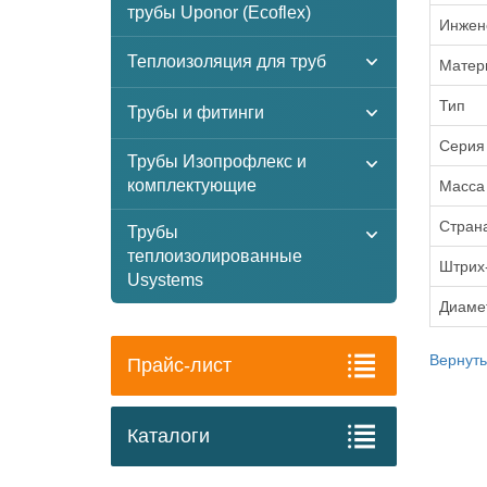
трубы Uponor (Ecoflex)
Инжен
Теплоизоляция для труб
Матер
Тип
Трубы и фитинги
Серия
Трубы Изопрофлекс и
комплектующие
Масса
Стран
Трубы
теплоизолированные
Штрих
Usystems
Диаме
Вернуть
Прайс-лист
Каталоги