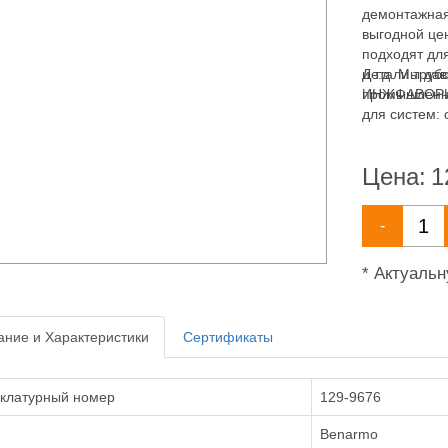
демонтажная
выгодной це
подходят дл
и т.д. Мы д
Детали труб
промышленны
ИНЖФАВОРИТ,
для систем: 
пожаротушен
Цена:
1
-
* Актуаль
ние и Характеристики
Сертификаты
клатурный номер
129-9676
Benarmo