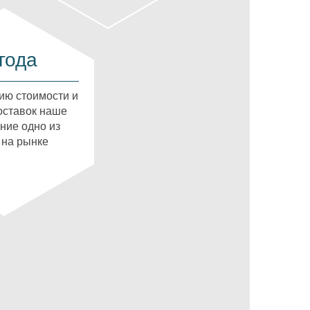
года
ию стоимости и
оставок наше
ние одно из
 на рынке