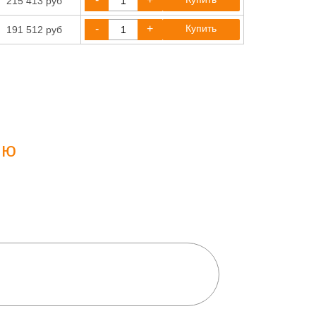
215 413 руб
-
+
Купить
191 512 руб
ию