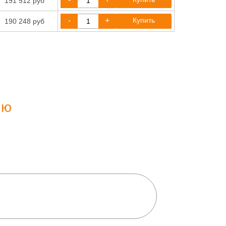
191 512 руб
-
+
Купить
190 248 руб
ию