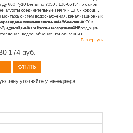
 Ду 600 Ру10 Benarmo 7030 . 130-0643" по самой
не. Муфты соединительные ПФРК и ДРК - хорошо
я монтажа систем водоснабжения, канализационных
авно занимаемся комплектацией объектов ЖКХ и
опроводов - заказывайте в нашей компании
х зданий, имея широкий ассортимент продукции
 с доставкой по России и странам СНГ.
отопления, водоснабжения, канализации и
ия.
Развернуть
30 174
руб.
+
КУПИТЬ
ную цену уточняйте у менеджера