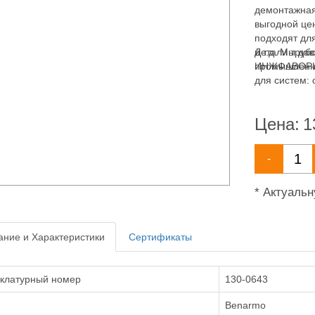
демонтажная
выгодной це
подходят дл
и т.д. Мы д
Детали труб
промышленны
ИНЖФАВОРИТ,
для систем: 
пожаротушен
Цена:
1
-
* Актуаль
ние и Характеристики
Сертификаты
клатурный номер
130-0643
Benarmo