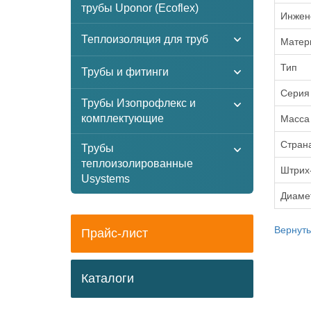
трубы Uponor (Ecoflex)
Инжен
Теплоизоляция для труб
Матер
Тип
Трубы и фитинги
Серия
Трубы Изопрофлекс и
комплектующие
Масса
Стран
Трубы
теплоизолированные
Штрих
Usystems
Диаме
Вернуть
Прайс-лист
Каталоги