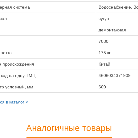
ерная система
Водоснабжение, В
иал
чугун
демонтажная
7030
 нетто
175 кг
а происхождения
Китай
-код на одну ТМЦ
4606034371909
тр условный, мм
600
ся в каталог <
Аналогичные товары