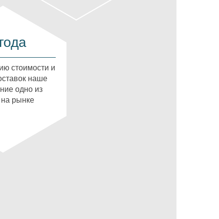
года
ию стоимости и
оставок наше
ние одно из
 на рынке