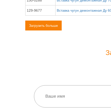
130-0288
Вставка чугун демонтажная Ду 7
129-9677
Вставка чугун демонтажная Ду 6
Загрузить больше
З