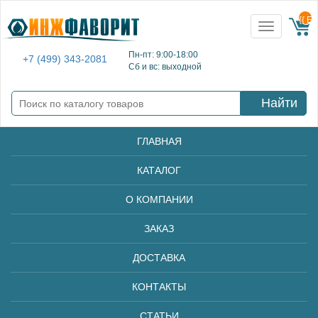
{{ E
Toggle
navigation
Пн-пт: 9:00-18:00
+7 (499) 343-2081
Сб и вс: выходной
Найти
ГЛАВНАЯ
КАТАЛОГ
О КОМПАНИИ
ЗАКАЗ
ДОСТАВКА
КОНТАКТЫ
СТАТЬИ