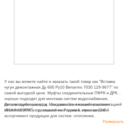
У нас вы можете найти и заказать такой товар как "Вставка
чугун демонтажная Ду 600 Ру10 Benarmo 7030 129-9677" по
самой выгодной цене. Муфты соединительные ПФРК и ДРК -
хорошо подходят для монтажа систем водоснабжения,
канализационных и т.д. Мы давно занимаемся комплектацией
Детали трубопроводов - заказывайте в нашей компании
объектов ЖКХ и промышленных зданий, имея широкий
ИНЖФАВОРИТ, с доставкой по России и странам СНГ.
ассортимент продукции для систем: отопления,
водоснабжения, канализации и пожаротушения.
Развернуть