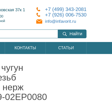
+7 (499) 343-2081
ковская 37к 1
+7 (926) 006-7530
:00
info@infavorit.ru
ной
Найти
КОНТАКТЫ
СТАТЬИ
чугун
езьб
к нерж
9-02EP0080