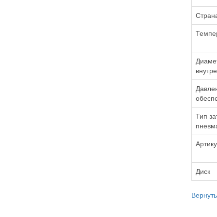
Стран
Темпе
Диаме
внутре
Давлен
обеспе
Тип за
пневма
Артик
Диск
Вернуть