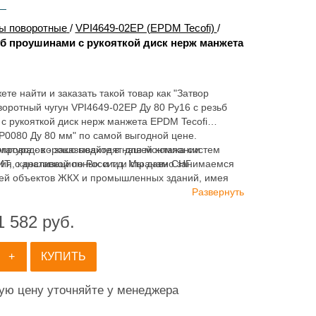
ы поворотные
/
VPI4649-02EP (EPDM Tecofi)
/
ьб проушинами с рукояткой диск нерж манжета
ете найти и заказать такой товар как "Затвор
оротный чугун VPI4649-02EP Ду 80 Ру16 с резьб
с рукояткой диск нерж манжета EPDM Tecofi
P0080 Ду 80 мм" по самой выгодной цене.
матура - хорошо подходят для монтажа систем
опроводов - заказывайте в нашей компании
ия, канализационных и т.д. Мы давно занимаемся
 с доставкой по России и странам СНГ.
ей объектов ЖКХ и промышленных зданий, имея
ортимент продукции для систем: отопления,
Развернуть
ия, канализации и пожаротушения.
1 582
руб.
+
КУПИТЬ
ную цену уточняйте у менеджера