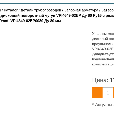
я
/
Каталог
/
Детали трубопроводов
/
Запорная арматура
/
Затвор
 дисковый поворотный чугун VPI4649-02EP Ду 80 Ру16 с рез
ecofi VPI4649-02EP0080 Ду 80 мм
У нас вы мож
дисковый пов
проушинами 
VPI4649-02E
Запорная ар
Детали труб
водоснабжен
ИНЖФАВОРИТ,
комплектаци
широкий асс
водоснабжен
Цена:
1
-
* Актуаль