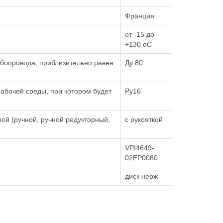
Франция
от -15 до
+130 oC
бопровода, приблизительно равен
Ду 80
абочей среды, при котором будет
Ру16
ой (ручной, ручной редукторный,
с рукояткой
VPI4649-
02EP0080
диск нерж