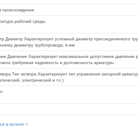
а происхождения
ратура рабочей среды
тр Диаметр Характеризует условный диаметр присоединяемого тру
ннему диаметру трубопровода, в мм
ие Давление Характеризует максимальное допустимое давление р
чена требуемая надежность и долговечность арматуры
твора Тип затвора Характеризует тип управления запорной арматур
тический, электрический и т.п.)
ул
ся в каталог <