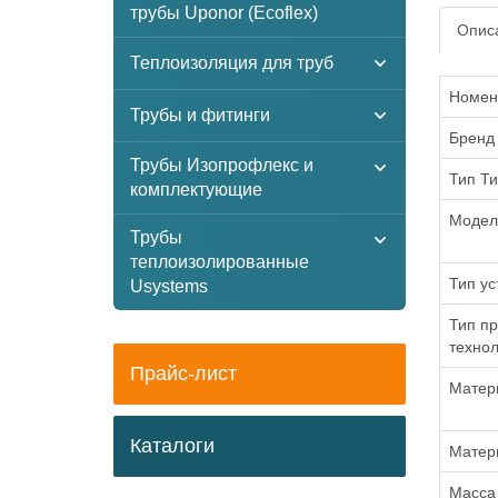
трубы Uponor (Ecoflex)
Описа
Теплоизоляция для труб
Номен
Трубы и фитинги
Бренд
Трубы Изопрофлекс и
Тип Ти
комплектующие
Модел
Трубы
теплоизолированные
Тип ус
Usystems
Тип пр
технол
Прайс-лист
Матер
Каталоги
Матери
Масса