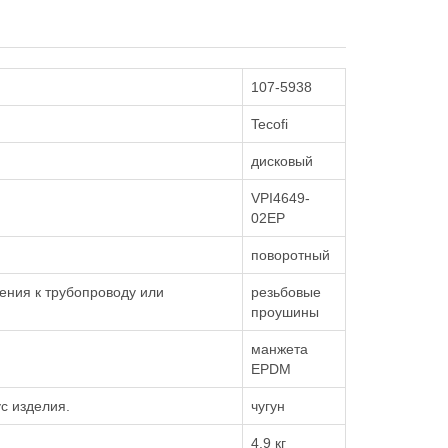
107-5938
Tecofi
дисковый
VPI4649-
02EP
поворотный
ения к трубопроводу или
резьбовые
проушины
манжета
EPDM
с изделия.
чугун
4.9 кг