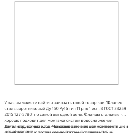
У нас вы можете найти и заказать такой товар как "Фланец
сталь воротниковый Ду 150 Ру16 тип 11 ряд 1 исп. B ГОСТ 33259-
2015 127-5780" по самой выгодной цене. Фланцы стальные -
хорошо подходят для монтажа систем водоснабжения,
канализационных и т.д. Мы давно занимаемся комплектацией
Детали трубопроводов - заказывайте в нашей компании
объектов ЖКХ и промышленных зданий, имея широкий
ИНЖФАВОРИТ, с доставкой по России и странам СНГ.