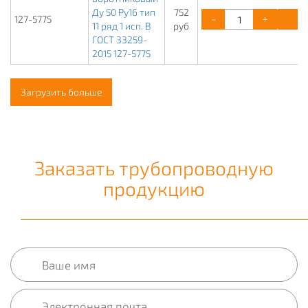
Ду 50 Ру16 тип
752
-
+
К
127-5775
11 ряд 1 исп. B
руб
ГОСТ 33259-
2015 127-5775
Загрузить больше
Заказать трубопроводную
продукцию