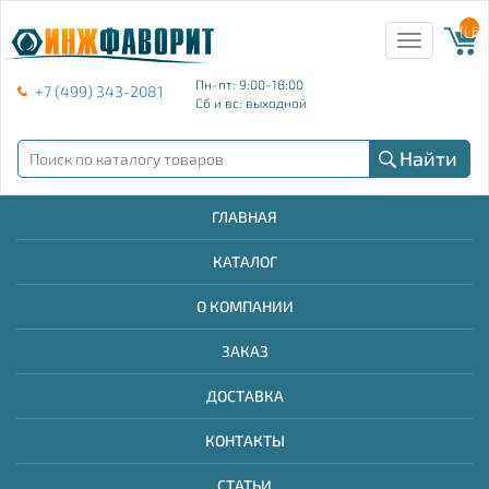
{{ E
Toggle
navigation
Пн-пт: 9:00-18:00
+7 (499) 343-2081
Сб и вс: выходной
Найти
ГЛАВНАЯ
КАТАЛОГ
О КОМПАНИИ
ЗАКАЗ
ДОСТАВКА
КОНТАКТЫ
СТАТЬИ