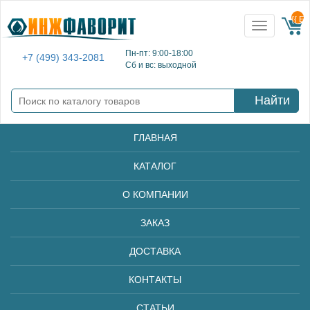
{{ E
Toggle
navigation
Пн-пт: 9:00-18:00
+7 (499) 343-2081
Сб и вс: выходной
Найти
ГЛАВНАЯ
КАТАЛОГ
О КОМПАНИИ
ЗАКАЗ
ДОСТАВКА
КОНТАКТЫ
СТАТЬИ