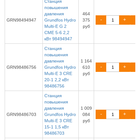
Станция
повышения
давления
464
-
+
GRN98494947
Grundfos Hydro
375
Multi-E G 2
руб
CME 5-6 2,2
кВт 98494947
Станция
повышения
давления
1 164
-
+
GRN98486756
Grundfos Hydro
610
Multi-E 3 CRE
руб
20-1 2,2 кВт
98486756
Станция
повышения
давления
1 009
-
+
GRN98486703
Grundfos Hydro
084
Multi-E 3 CRE
руб
15-1 1,5 кВт
98486703