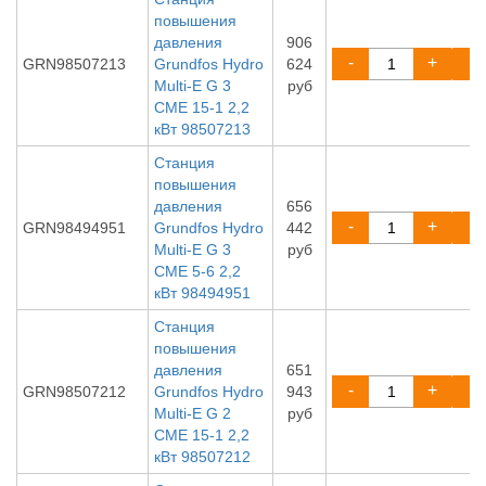
повышения
давления
906
-
+
GRN98507213
Grundfos Hydro
624
Multi-E G 3
руб
CME 15-1 2,2
кВт 98507213
Станция
повышения
давления
656
-
+
GRN98494951
Grundfos Hydro
442
Multi-E G 3
руб
CME 5-6 2,2
кВт 98494951
Станция
повышения
давления
651
-
+
GRN98507212
Grundfos Hydro
943
Multi-E G 2
руб
CME 15-1 2,2
кВт 98507212