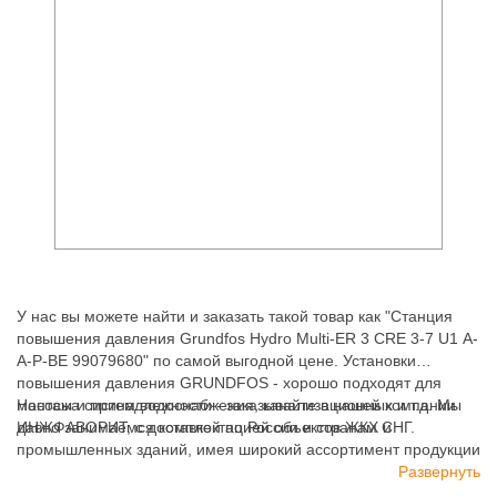
У нас вы можете найти и заказать такой товар как "Станция
повышения давления Grundfos Hydro Multi-ER 3 CRE 3-7 U1 A-
A-P-BE 99079680" по самой выгодной цене. Установки
повышения давления GRUNDFOS - хорошо подходят для
монтажа систем водоснабжения, канализационных и т.д. Мы
Насосы и принадлежности - заказывайте в нашей компании
давно занимаемся комплектацией объектов ЖКХ и
ИНЖФАВОРИТ, с доставкой по России и странам СНГ.
промышленных зданий, имея широкий ассортимент продукции
для систем: отопления, водоснабжения, канализации и
Развернуть
пожаротушения.