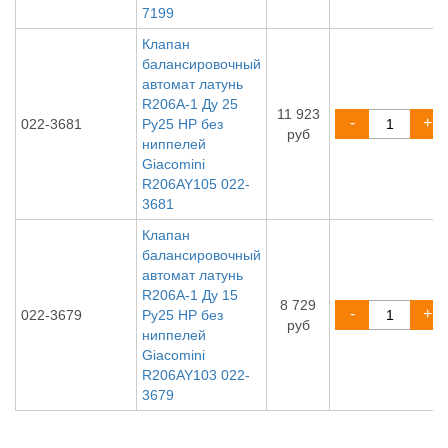
7199
Клапан
балансировочный
автомат латунь
R206A-1 Ду 25
11 923
-
+
022-3681
Ру25 НР без
руб
ниппелей
Giacomini
R206AY105 022-
3681
Клапан
балансировочный
автомат латунь
R206A-1 Ду 15
8 729
-
+
022-3679
Ру25 НР без
руб
ниппелей
Giacomini
R206AY103 022-
3679