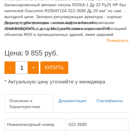
балансировочный автомат латунь R206A-1 Ду 20 Ру25 НР без
ниппелей Giacomini R206AY104 022-3680 Ду 20 мм" по самой
выгодной цене. Запорно-регулирующая арматура - хорошо
подходят для монтажа систем водоснабжения,
Детали трубопроводов - заказывайте в нашей компании
канализационных и т.д. Мы давно занимаемся комплектацией
ИНЖФАВОРИТ, с доставкой по России и странам СНГ.
объектов ЖКХ и промышленных зданий, имея широкий
ассортимент продукции для систем: отопления,
Развернуть
водоснабжения, канализации и пожаротушения.
Цена:
9 855
руб.
-
+
КУПИТЬ
* Актуальную цену уточняйте у менеджера
Описание и
Документация
Сертификаты
Характеристики
Номенклатурный номер
022-3680