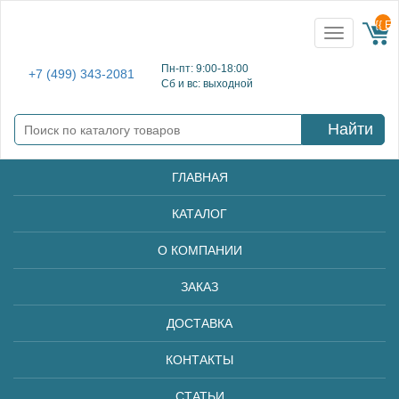
{{ E
Toggle
navigation
Пн-пт: 9:00-18:00
+7 (499) 343-2081
Сб и вс: выходной
Найти
ГЛАВНАЯ
КАТАЛОГ
О КОМПАНИИ
ЗАКАЗ
ДОСТАВКА
КОНТАКТЫ
СТАТЬИ