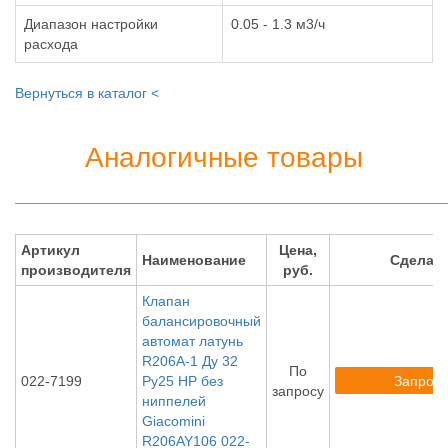
Диапазон настройки
0.05 - 1.3 м3/ч
расхода
Вернуться в каталог <
Аналогичные товары
Артикул
Цена,
Наименование
Сделат
производителя
руб.
Клапан
балансировочный
автомат латунь
R206A-1 Ду 32
По
Запроси
022-7199
Ру25 НР без
запросу
ниппелей
Giacomini
R206AY106 022-