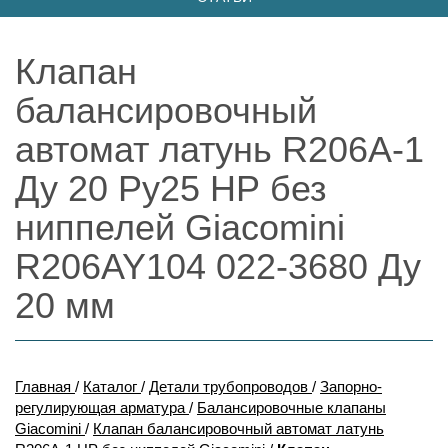
Клапан
балансировочный
автомат латунь R206A-1
Ду 20 Ру25 НР без
ниппелей Giacomini
R206AY104 022-3680 Ду
20 мм
Главная
/
Каталог
/
Детали трубопроводов
/
Запорно-
регулирующая арматура
/
Балансировочные клапаны
Giacomini
/
Клапан балансировочный автомат латунь