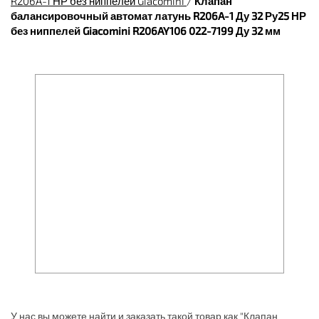
R206A-1 НР без ниппелей Giacomini
/
Клапан
балансировочный автомат латунь R206A-1 Ду 32 Ру25 НР
без ниппелей Giacomini R206AY106 022-7199 Ду 32 мм
У нас вы можете найти и заказать такой товар как "Клапан