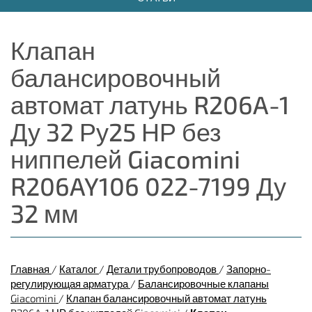
Клапан
балансировочный
автомат латунь R206A-1
Ду 32 Ру25 НР без
ниппелей Giacomini
R206AY106 022-7199 Ду
32 мм
Главная
/
Каталог
/
Детали трубопроводов
/
Запорно-
регулирующая арматура
/
Балансировочные клапаны
Giacomini
/
Клапан балансировочный автомат латунь