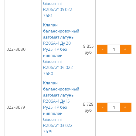
Giacomini
R206AY105 022-
3681
Клапан
балансировочный
автомат латунь
R206A-1 Ду 20
9 855
-
+
022-3680
Ру25 НР без
руб
ниппелей
Giacomini
R206AY104 022-
3680
Клапан
балансировочный
автомат латунь
R206A-1 Ду 15
8 729
-
+
022-3679
Ру25 НР без
руб
ниппелей
Giacomini
R206AY103 022-
3679