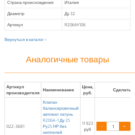
Страна происхождения
Италия
Диаметр
Ду 32
Артикул
R206AY106
Вернуться в каталог <
Аналогичные товары
Артикул
Цена,
Наименование
Сделать 
производителя
руб.
Клапан
балансировочный
автомат латунь
R206A-1 Ду 25
11 923
-
+
022-3681
Ру25 НР без
руб
ниппелей