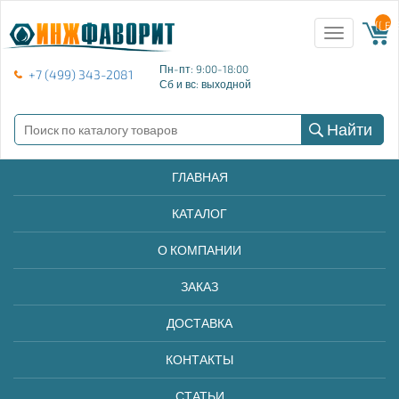
{{ E
Toggle
navigation
Пн-пт: 9:00-18:00
+7 (499) 343-2081
Сб и вс: выходной
Найти
ГЛАВНАЯ
КАТАЛОГ
О КОМПАНИИ
ЗАКАЗ
ДОСТАВКА
КОНТАКТЫ
СТАТЬИ