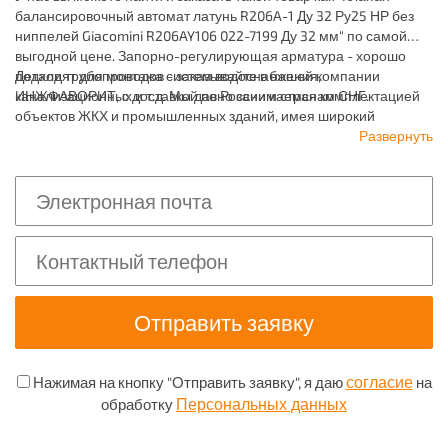
балансировочный автомат латунь R206A-1 Ду 32 Ру25 НР без
ниппелей Giacomini R206AY106 022-7199 Ду 32 мм" по самой
выгодной цене. Запорно-регулирующая арматура - хорошо
подходят для монтажа систем водоснабжения,
Детали трубопроводов - заказывайте в нашей компании
канализационных и т.д. Мы давно занимаемся комплектацией
ИНЖФАВОРИТ, с доставкой по России и странам СНГ.
объектов ЖКХ и промышленных зданий, имея широкий
ассортимент продукции для систем: отопления,
Развернуть
водоснабжения, канализации и пожаротушения.
согласие
Нажимая на кнопку "Отправить заявку", я даю
на
Персональных данных
обработку