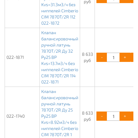
руб
Kvs=31.3м3/ч без
ниппелей Cimberio
CIM 787OT/2R 112
022-1872
Клапан
балансировочный
ручной латунь
787ОТ/2R Ду 32
8 633
-
+
022-1871
Ру25 ВР
руб
Kvs=13.7м3/ч без
ниппелей Cimberio
CIM 787OT/2R 114
022-1871
Клапан
балансировочный
ручной латунь
787ОТ/2R Ду 25
8 633
-
+
022-1740
Ру25 ВР
руб
Kvs=8.92м3/ч без
ниппелей Cimberio
CIM 787ОТ/2R 1