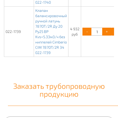
022-1740
Клапан
балансировочный
ручной латунь
787ОТ/2R Ду 20
4 932
-
+
022-1739
Ру25 ВР
руб
Kvs=5.33м3/ч без
ниппелей Cimberio
CIM 787OT/2R 34
022-1739
Заказать трубопроводную
продукцию