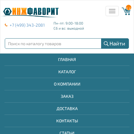
{{ E
Toggle
navigation
Пн-пт: 9:00-18:00
+7 (499) 343-2081
Сб и вс: выходной
Найти
ГЛАВНАЯ
КАТАЛОГ
О КОМПАНИИ
ЗАКАЗ
ДОСТАВКА
КОНТАКТЫ
СТАТЬИ