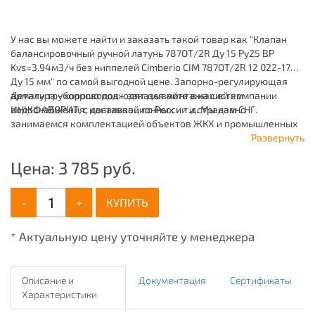
У нас вы можете найти и заказать такой товар как "Клапан
балансировочный ручной латунь 787ОТ/2R Ду 15 Ру25 ВР
Kvs=3.94м3/ч без ниппелей Cimberio CIM 787OT/2R 12 022-1738
Ду 15 мм" по самой выгодной цене. Запорно-регулирующая
арматура - хорошо подходят для монтажа систем
Детали трубопроводов - заказывайте в нашей компании
водоснабжения, канализационных и т.д. Мы давно
ИНЖФАВОРИТ, с доставкой по России и странам СНГ.
занимаемся комплектацией объектов ЖКХ и промышленных
зданий, имея широкий ассортимент продукции для систем:
Развернуть
отопления, водоснабжения, канализации и пожаротушения.
Цена:
3 785
руб.
-
+
КУПИТЬ
* Актуальную цену уточняйте у менеджера
Описание и
Документация
Сертификаты
Характеристики