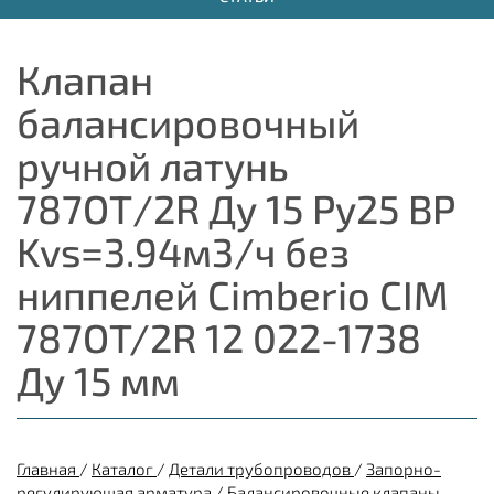
Клапан
балансировочный
ручной латунь
787ОТ/2R Ду 15 Ру25 ВР
Kvs=3.94м3/ч без
ниппелей Cimberio CIM
787OT/2R 12 022-1738
Ду 15 мм
Главная
/
Каталог
/
Детали трубопроводов
/
Запорно-
регулирующая арматура
/
Балансировочные клапаны