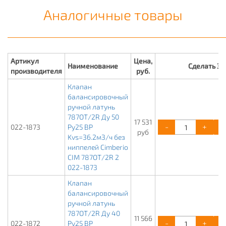
Аналогичные товары
Артикул
Цена,
Наименование
Сделать З
производителя
руб.
Клапан
балансировочный
ручной латунь
787ОТ/2R Ду 50
17 531
-
+
022-1873
Ру25 ВР
руб
Kvs=36.2м3/ч без
ниппелей Cimberio
CIM 787ОТ/2R 2
022-1873
Клапан
балансировочный
ручной латунь
787ОТ/2R Ду 40
11 566
-
+
022-1872
Ру25 ВР