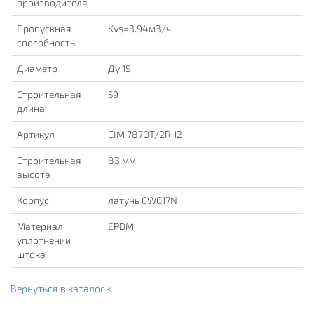
производителя
Пропускная
Kvs=3.94м3/ч
способность
Диаметр
Ду 15
Строительная
59
длина
Артикул
CIM 787OT/2R 12
Строительная
83 мм
высота
Корпус
латунь CW617N
Материал
EPDM
уплотнений
штока
Вернуться в каталог <