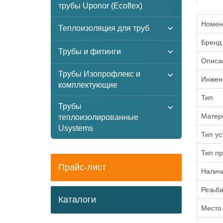
трубы Uponor (Ecoflex)
Номен
Теплоизоляция для труб
Бренд
Трубы и фитинги
Описа
Трубы Изопрофлекс и
Инжен
комплектующие
Тип
Трубы
Матер
теплоизолированные
Usystems
Тип ус
Тип п
Прайс-лист
Налич
Резьб
Каталоги
Место 