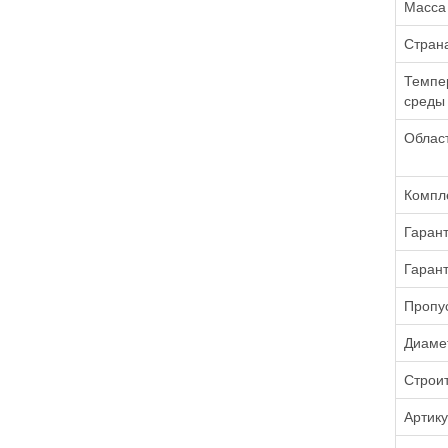
Масса
Стран
Темпе
среды
Облас
Компле
Гаран
Гаран
Пропу
Диаме
Строи
Артик