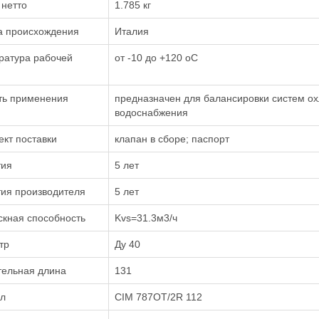
 нетто
1.785 кг
а происхождения
Италия
ратура рабочей
от -10 до +120 oC
ть применения
предназначен для балансировки систем ох
водоснабжения
кт поставки
клапан в сборе; паспорт
тия
5 лет
тия производителя
5 лет
скная способность
Kvs=31.3м3/ч
тр
Ду 40
тельная длина
131
ул
CIM 787OT/2R 112