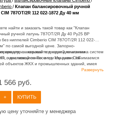
атура
/
Балансировочные клапаны Cimberio
/
berio
/
Клапан балансировочный ручной
 CIM 787OT/2R 112 022-1872 Ду 40 мм
ете найти и заказать такой товар как "Клапан
чный ручной латунь 787ОТ/2R Ду 40 Ру25 ВР
ч без ниппелей Cimberio CIM 787OT/2R 112 022-
м" по самой выгодной цене. Запорно-
я арматура - хорошо подходят для монтажа систем
опроводов - заказывайте в нашей компании
ия, канализационных и т.д. Мы давно занимаемся
 с доставкой по России и странам СНГ.
ей объектов ЖКХ и промышленных зданий, имея
ортимент продукции для систем: отопления,
Развернуть
ия, канализации и пожаротушения.
1 566
руб.
+
КУПИТЬ
ную цену уточняйте у менеджера