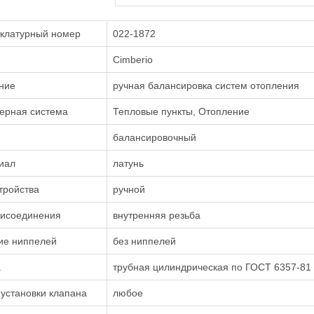
клатурный номер
022-1872
Cimberio
ние
ручная балансировка систем отопления
ерная система
Тепловые пункты, Отопление
балансировочный
иал
латунь
тройства
ручной
рисоединения
внутренняя резьба
ие ниппелей
без ниппелей
а
трубная цилиндрическая по ГОСТ 6357-81
установки клапана
любое