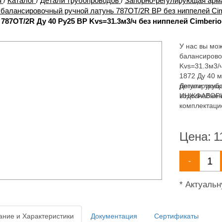
я
/
Каталог
/
Детали трубопроводов
/
Запорно-регулирующая арм
 балансировочный ручной латунь 787ОТ/2R ВР без ниппелей Cim
 787ОТ/2R Ду 40 Ру25 ВР Kvs=31.3м3/ч без ниппелей Cimberio
У нас вы мож
балансирово
Kvs=31.3м3/
1872 Ду 40 м
регулирующа
Детали труб
водоснабжен
ИНЖФАВОРИТ,
комплектаци
широкий асс
водоснабжен
Цена:
1
-
* Актуаль
ние и Характеристики
Документация
Сертификаты