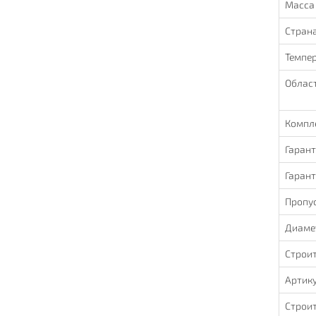
Масса
Стран
Темпер
Облас
Компл
Гаран
Гаран
Пропу
Диаме
Строи
Артик
Строи