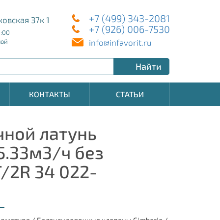
+7 (499) 343-2081
ковская 37к 1
+7 (926) 006-7530
8:00
info@infavorit.ru
ной
Найти
КОНТАКТЫ
СТАТЬИ
чной латунь
5.33м3/ч без
/2R 34 022-