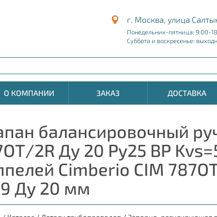
г. Москва, улица Салты
Понедельник-пятница: 9:00-1
Суббота и воскресенье: выход
О КОМПАНИИ
ЗАКАЗ
ДОСТАВКА
апан балансировочный ру
7ОТ/2R Ду 20 Ру25 ВР Kvs=
ппелей Cimberio CIM 787OT
39 Ду 20 мм