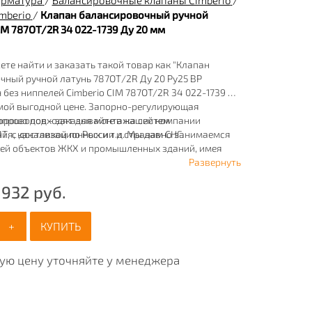
арматура
/
Балансировочные клапаны Cimberio
/
mberio
/
Клапан балансировочный ручной
IM 787OT/2R 34 022-1739 Ду 20 мм
ете найти и заказать такой товар как "Клапан
чный ручной латунь 787ОТ/2R Ду 20 Ру25 ВР
 без ниппелей Cimberio CIM 787OT/2R 34 022-1739 Ду
амой выгодной цене. Запорно-регулирующая
хорошо подходят для монтажа систем
опроводов - заказывайте в нашей компании
ия, канализационных и т.д. Мы давно занимаемся
 с доставкой по России и странам СНГ.
ей объектов ЖКХ и промышленных зданий, имея
ртимент продукции для систем: отопления,
Развернуть
ия, канализации и пожаротушения.
 932
руб.
+
КУПИТЬ
ную цену уточняйте у менеджера