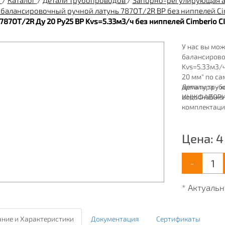
я
/
Каталог
/
Детали трубопроводов
/
Запорно-регулирующая 
 балансировочный ручной латунь 787ОТ/2R ВР без ниппелей Ci
787ОТ/2R Ду 20 Ру25 ВР Kvs=5.33м3/ч без ниппелей Cimberio C
У нас вы мож
балансирово
Kvs=5.33м3/ч
20 мм" по с
арматура - 
Детали труб
водоснабжен
ИНЖФАВОРИТ,
комплектаци
широкий ассо
водоснабжен
Цена:
4
-
* Актуаль
ние и Характеристики
Документация
Сертификаты