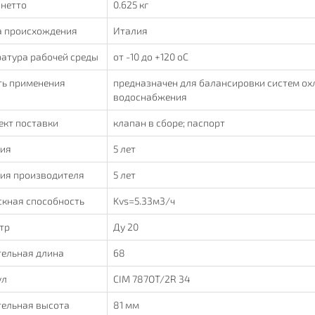
 нетто
0.625 кг
а происхождения
Италия
атура рабочей среды
от -10 до +120 oC
ть применения
предназначен для балансировки систем ох
водоснабжения
ект поставки
клапан в сборе; паспорт
тия
5 лет
тия производителя
5 лет
скная способность
Kvs=5.33м3/ч
тр
Ду 20
тельная длина
68
ул
CIM 787OT/2R 34
тельная высота
81 мм