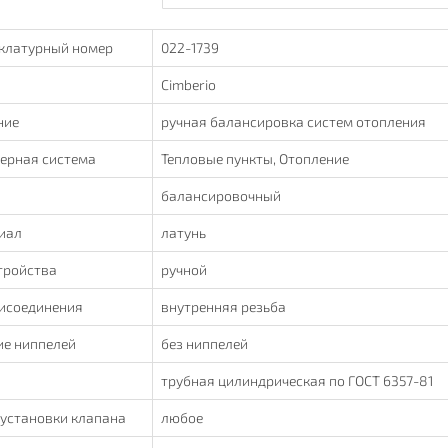
клатурный номер
022-1739
Cimberio
ние
ручная балансировка систем отопления
ерная система
Тепловые пункты, Отопление
балансировочный
иал
латунь
тройства
ручной
рисоединения
внутренняя резьба
ие ниппелей
без ниппелей
а
трубная цилиндрическая по ГОСТ 6357-81
установки клапана
любое