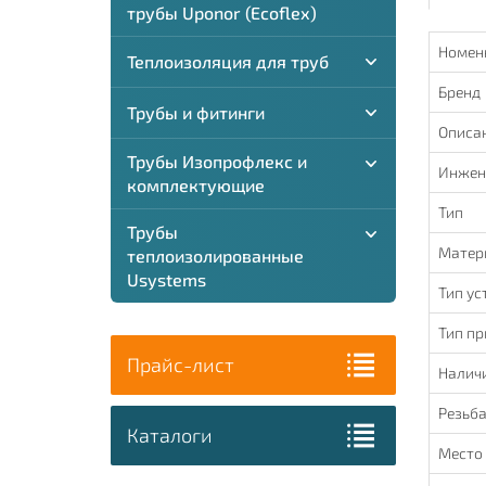
трубы Uponor (Ecoflex)
Номен
Теплоизоляция для труб
Бренд
Трубы и фитинги
Описа
Трубы Изопрофлекс и
Инжен
комплектующие
Тип
Трубы
Матер
теплоизолированные
Usystems
Тип ус
Тип п
Прайс-лист
Налич
Резьб
Каталоги
Место 