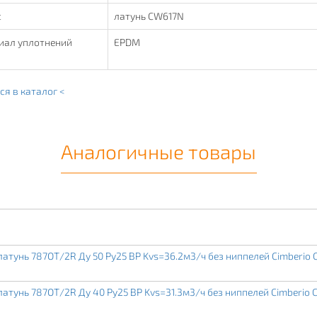
с
латунь CW617N
иал уплотнений
EPDM
ся в каталог <
Аналогичные товары
тунь 787ОТ/2R Ду 50 Ру25 ВР Kvs=36.2м3/ч без ниппелей Cimberio 
тунь 787ОТ/2R Ду 40 Ру25 ВР Kvs=31.3м3/ч без ниппелей Cimberio 