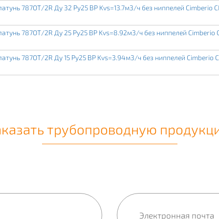
тунь 787ОТ/2R Ду 32 Ру25 ВР Kvs=13.7м3/ч без ниппелей Cimberio C
тунь 787ОТ/2R Ду 25 Ру25 ВР Kvs=8.92м3/ч без ниппелей Cimberio 
тунь 787ОТ/2R Ду 15 Ру25 ВР Kvs=3.94м3/ч без ниппелей Cimberio 
аказать трубопроводную продукц