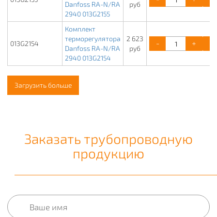
Danfoss RA-N/RA
руб
2940 013G2155
Комплект
терморегулятора
2 623
-
+
013G2154
Danfoss RA-N/RA
руб
2940 013G2154
Загрузить больше
Заказать трубопроводную
продукцию