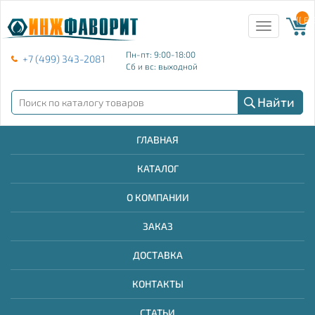
{{ E
Toggle
navigation
Пн-пт: 9:00-18:00
+7 (499) 343-2081
Сб и вс: выходной
Найти
ГЛАВНАЯ
КАТАЛОГ
О КОМПАНИИ
ЗАКАЗ
ДОСТАВКА
КОНТАКТЫ
СТАТЬИ