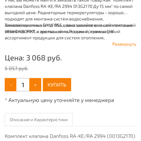
клапана Danfoss RA-KE/RA 2994 013G2170 Ду 15 мм" по самой
выгодной цене. Радиаторные терморегуляторы - хорошо
подходят для монтажа систем водоснабжения,
канализационных и т.д. Мы давно занимаемся комплектацией
Теплоавтоматика DANFOSS - заказывайте в нашей компании
объектов ЖКХ и промышленных зданий, имея широкий
ИНЖФАВОРИТ, с доставкой по России и странам СНГ.
ассортимент продукции для систем: отопления,
водоснабжения, канализации и пожаротушения.
Развернуть
Цена:
3 068
руб.
5 057 руб.
-
+
КУПИТЬ
* Актуальную цену уточняйте у менеджера
Описание и Характеристики
Комплект клапана Danfoss RA-KE/RA 2994 (0013G2170)