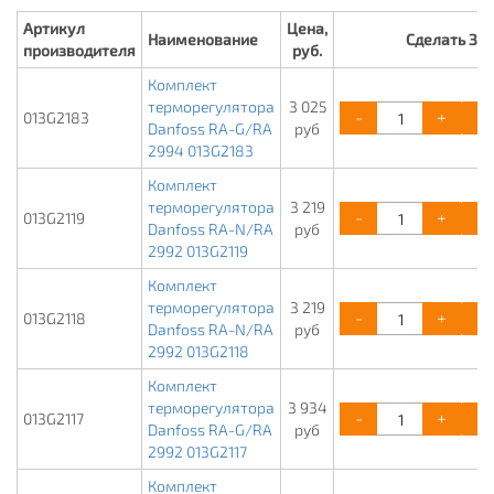
Артикул
Цена,
Наименование
Сделать ЗА
производителя
руб.
Комплект
терморегулятора
3 025
-
+
013G2183
Danfoss RA-G/RA
руб
2994 013G2183
Комплект
терморегулятора
3 219
-
+
013G2119
Danfoss RA-N/RA
руб
2992 013G2119
Комплект
терморегулятора
3 219
-
+
013G2118
Danfoss RA-N/RA
руб
2992 013G2118
Комплект
терморегулятора
3 934
-
+
013G2117
Danfoss RA-G/RA
руб
2992 013G2117
Комплект