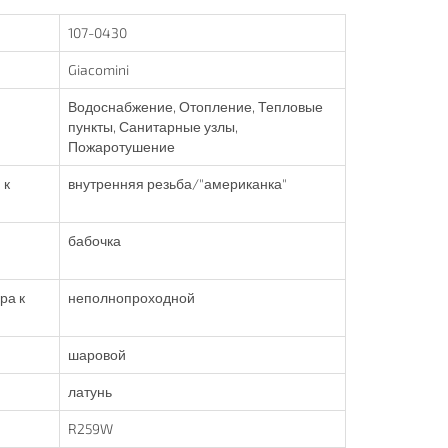
107-0430
Giacomini
Водоснабжение, Отопление, Тепловые
пункты, Санитарные узлы,
Пожаротушение
 к
внутренняя резьба/"американка"
бабочка
ра к
неполнопроходной
шаровой
латунь
R259W