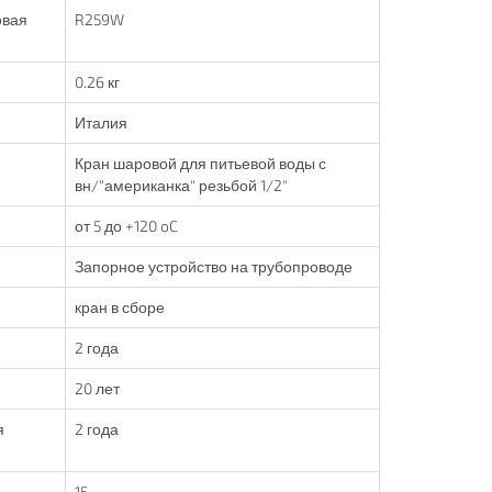
овая
R259W
0.26 кг
Италия
Кран шаровой для питьевой воды с
вн/"американка" резьбой 1/2"
от 5 до +120 oC
Запорное устройство на трубопроводе
кран в сборе
2 года
20 лет
я
2 года
15