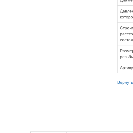
Давлен
которо
Строит
рассто
состо
Размер
резьбы
Артик
Вернутьс