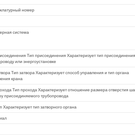
клатурный номер
ерная система
исоединения Тип присоединения Характеризует тип присоединения
роводу или энергоустановке
твора Тип затвора Характеризует способ управления и тип органа
ления крана
охода Тип прохода Характеризует отношение размера отверстия ша
ру присоединяемого трубопровода
п Характеризует тип затворного органа
иал