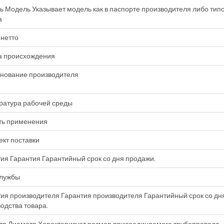
 Модель Указывает модель как в паспорте производителя либо тип
а
нетто
а происхождения
нование производителя
ратура рабочей среды
ть применения
кт поставки
ия Гарантия Гарантийный срок со дня продажи.
службы
ия производителя Гарантия производителя Гарантийный срок со дн
одства товара.
тр Диаметр Характеризует размер присоединяемого трубопровода