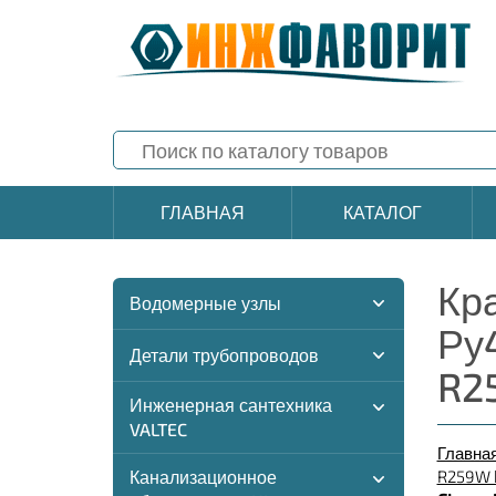
ГЛАВНАЯ
КАТАЛОГ
Кр
Водомерные узлы
Ру
Детали трубопроводов
R2
Инженерная сантехника
VALTEC
Главна
Канализационное
R259W В