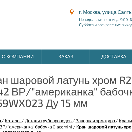
г. Москва, улица Салты
Понедельник-пятница: 9:00-1
Суббота и воскресенье: выхо
О КОМПАНИИ
ЗАКАЗ
ДОСТАВКА
ан шаровой латунь хром R2
42 ВР/"американка" бабочк
59WX023 Ду 15 мм
я
/
Каталог
/
Детали трубопроводов
/
Запорная арматура
/
Краны
Р/"американка" бабочка Giacomini
/
Кран шаровой латунь хро