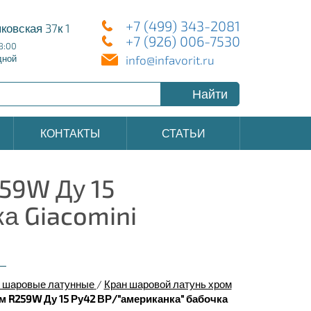
+7 (499) 343-2081
ковская 37к 1
+7 (926) 006-7530
8:00
info@infavorit.ru
дной
Найти
КОНТАКТЫ
СТАТЬИ
59W Ду 15
а Giacomini
 шаровые латунные
/
Кран шаровой латунь хром
м R259W Ду 15 Ру42 ВР/"американка" бабочка