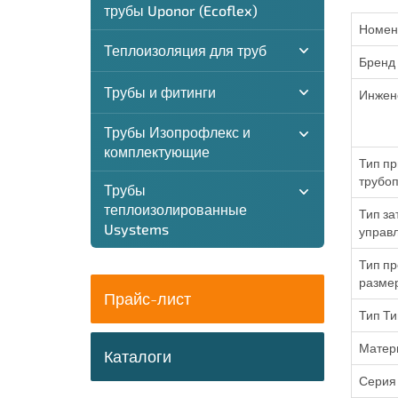
трубы Uponor (Ecoflex)
Номен
Теплоизоляция для труб
Бренд
Трубы и фитинги
Инжен
Трубы Изопрофлекс и
комплектующие
Тип пр
трубоп
Трубы
теплоизолированные
Тип за
Usystems
управ
Тип пр
разме
Прайс-лист
Тип Ти
Матер
Каталоги
Серия