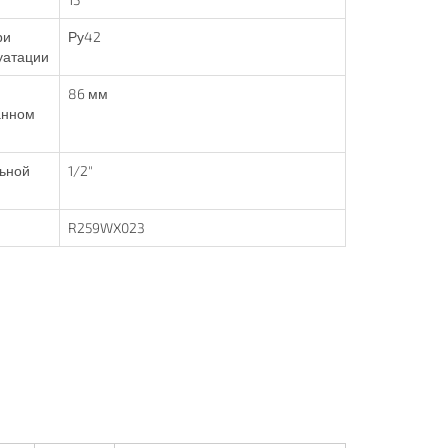
ри
Ру42
уатации
86 мм
анном
льной
1/2"
R259WX023