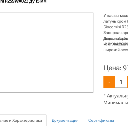
ini R259WX023 Ду 15 мм
У нас вы мож
латунь хром 
Giacomini R2
Запорная ар
водоснабжен
Детали трубо
комплектаци
ИНЖФАВОРИТ,
широкий ассо
водоснабжен
Цена:
9
-
* Актуальн
Минимальн
ние и Характеристики
Документация
Сертификаты