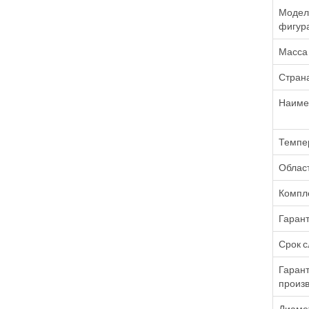
Модель
фигур
Масса 
Стран
Наиме
Темпе
Облас
Компле
Гарант
Срок 
Гарант
произв
Диаме