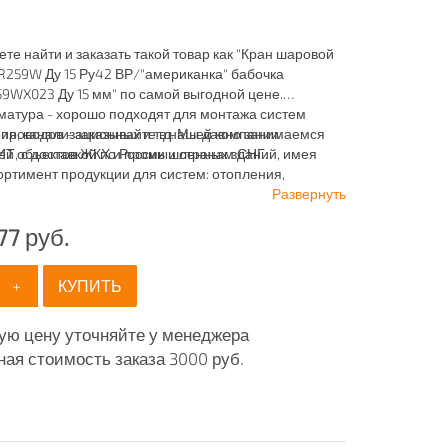
ете найти и заказать такой товар как "Кран шаровой
R259W Ду 15 Ру42 ВР/"американка" бабочка
59WX023 Ду 15 мм" по самой выгодной цене.
матура - хорошо подходят для монтажа систем
ия, канализационных и т.д. Мы давно занимаемся
проводов - заказывайте в нашей компании
ей объектов ЖКХ и промышленных зданий, имея
 с доставкой по России и странам СНГ.
ртимент продукции для систем: отопления,
ия, канализации и пожаротушения.
Развернуть
77
руб.
+
КУПИТЬ
ую цену уточняйте у менеджера
ая стоимость заказа 3000 руб.