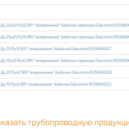
Ду 25х32 Ру35 ВР/"американка" бабочка переходн Giacomini R259W
Ду 20х25 Ру35 ВР/"американка" бабочка переходн Giacomini R259W
Ду 25 Ру35 ВР/"американка" бабочка Giacomini R259WX027
Ду 15х20 Ру42 ВР/"американка" бабочка переходн Giacomini R259W
Ду 20 Ру42 ВР/"американка" бабочка Giacomini R259WX025
Ду 15 Ру42 ВР/"американка" бабочка Giacomini R259WX023
аказать трубопроводную продукц