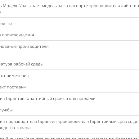
 Модель Указывает модель как в паспорте производителя либо ти
а
 нетто
а происхождения
нование производителя
атура рабочей среды
ть применения
ект поставки
ия Гарантия Гарантийный срок со дня продажи.
службы
ия производителя Гарантия производителя Гарантийный срок со дн
одства товара.
тр Диаметр Характеризует размер присоединяемого трубопровода