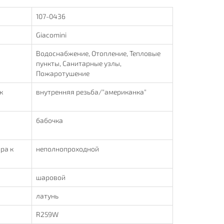
107-0436
Giacomini
Водоснабжение, Отопление, Тепловые
пункты, Санитарные узлы,
Пожаротушение
к
внутренняя резьба/"американка"
бабочка
ра к
неполнопроходной
шаровой
латунь
R259W