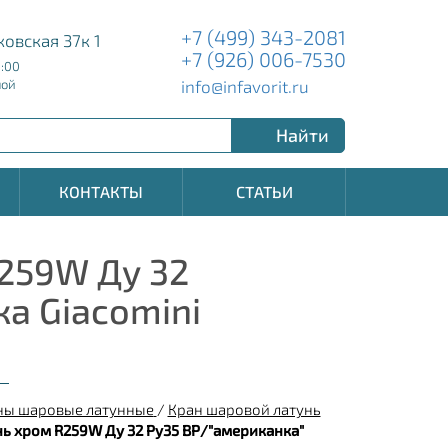
+7 (499) 343-2081
ковская 37к 1
+7 (926) 006-7530
8:00
info@infavorit.ru
ной
Найти
КОНТАКТЫ
СТАТЬИ
259W Ду 32
а Giacomini
ны шаровые латунные
/
Кран шаровой латунь
ь хром R259W Ду 32 Ру35 ВР/"американка"