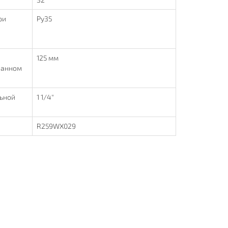
ри
Ру35
125 мм
ванном
льной
1 1/4"
R259WX029