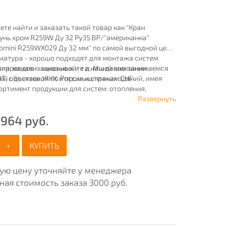
ете найти и заказать такой товар как "Кран
унь хром R259W Ду 32 Ру35 ВР/"американка"
omini R259WX029 Ду 32 мм" по самой выгодной цене.
матура - хорошо подходят для монтажа систем
ия, канализационных и т.д. Мы давно занимаемся
опроводов - заказывайте в нашей компании
ей объектов ЖКХ и промышленных зданий, имея
 с доставкой по России и странам СНГ.
ртимент продукции для систем: отопления,
ия, канализации и пожаротушения.
Развернуть
 964
руб.
+
КУПИТЬ
ную цену уточняйте у менеджера
ая стоимость заказа 3000 руб.