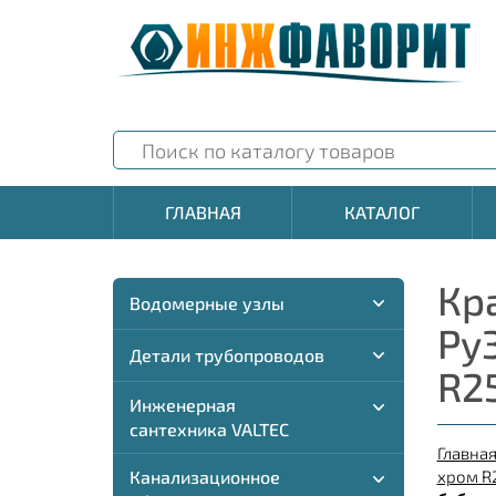
ГЛАВНАЯ
КАТАЛОГ
Кр
Водомерные узлы
Ру
Детали трубопроводов
R2
Инженерная
сантехника VALTEC
Главна
Канализационное
хром R