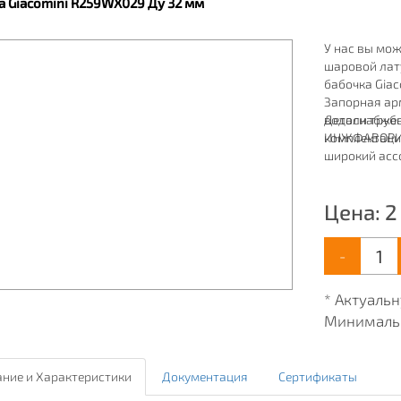
а Giacomini R259WX029 Ду 32 мм
У нас вы мож
шаровой лат
бабочка Giac
Запорная ар
водоснабжен
Детали труб
комплектаци
ИНЖФАВОРИТ,
широкий ассо
водоснабжен
Цена:
2
-
* Актуаль
Минимальн
ние и Характеристики
Документация
Сертификаты