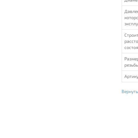
Давлен
которо
экспл
Строит
рассто
состо
Размер
резьбы
Артик
Вернуть