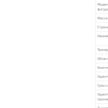
Модель
фигур
Масса
Стран
Наиме
Темпер
Облас
Компл
Гарант
Срок 
Гарант
произв
Диаме