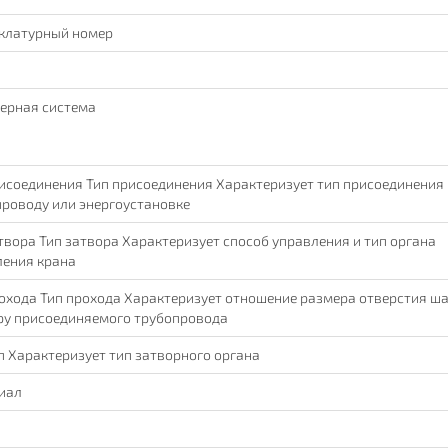
клатурный номер
ерная система
исоединения Тип присоединения Характеризует тип присоединения 
роводу или энергоустановке
твора Тип затвора Характеризует способ управления и тип органа
ления крана
охода Тип прохода Характеризует отношение размера отверстия ша
ру присоединяемого трубопровода
п Характеризует тип затворного органа
иал