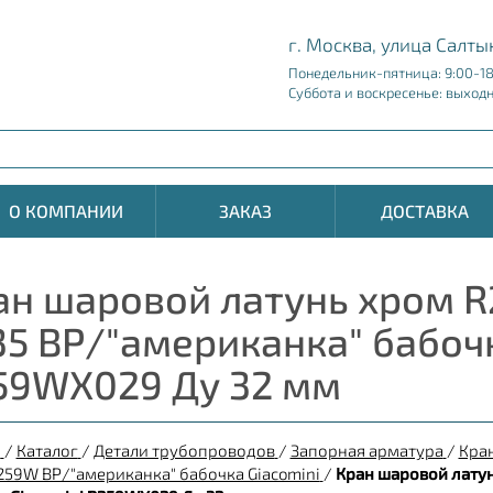
г. Москва, улица Салты
Понедельник-пятница: 9:00-1
Суббота и воскресенье: выход
О КОМПАНИИ
ЗАКАЗ
ДОСТАВКА
ан шаровой латунь хром R
35 ВР/"американка" бабочк
59WX029 Ду 32 мм
я
/
Каталог
/
Детали трубопроводов
/
Запорная арматура
/
Кра
259W ВР/"американка" бабочка Giacomini
/
Кран шаровой латун