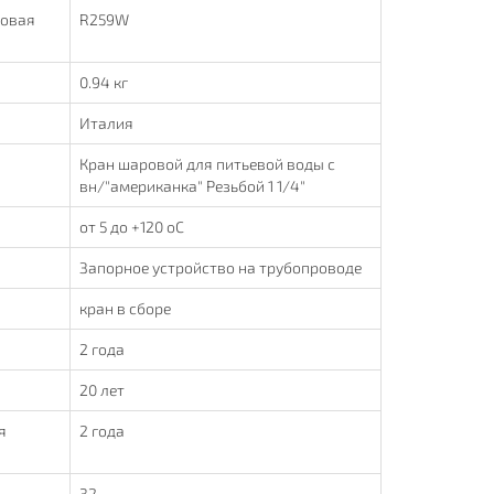
повая
R259W
0.94 кг
Италия
Кран шаровой для питьевой воды с
вн/"американка" Резьбой 1 1/4"
от 5 до +120 oC
Запорное устройство на трубопроводе
кран в сборе
2 года
20 лет
я
2 года
32