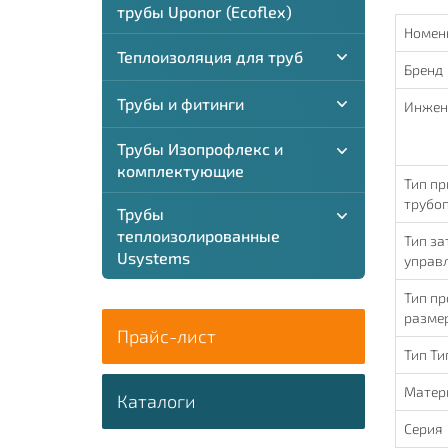
трубы Uponor (Ecoflex)
Номен
Теплоизоляция для труб
Бренд
Трубы и фитинги
Инжен
Трубы Изопрофлекс и
комплектующие
Тип пр
трубоп
Трубы
теплоизолированные
Тип за
Usystems
управ
Тип пр
разме
Прайс-лист
Тип Ти
Матер
Каталоги
Серия