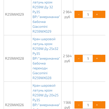
латунь хром
R259W Ду 32
Ру35
2 964
-
+
R259WX029
ВР/"американка"
руб
бабочка
Giacomini
R259WX029
Кран шаровой
латунь хром
R259W Ду 25х32
Ру35
2 584
-
+
R259WX028
ВР/"американка"
руб
бабочка
переходн
Giacomini
R259WX028
Кран шаровой
латунь хром
R259W Ду 20х25
Ру35
1 566
-
+
R259WX026
ВР/"американка"
руб