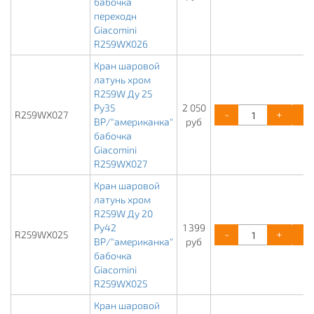
бабочка
переходн
Giacomini
R259WX026
Кран шаровой
латунь хром
R259W Ду 25
Ру35
2 050
-
+
R259WX027
ВР/"американка"
руб
бабочка
Giacomini
R259WX027
Кран шаровой
латунь хром
R259W Ду 20
Ру42
1 399
-
+
R259WX025
ВР/"американка"
руб
бабочка
Giacomini
R259WX025
Кран шаровой