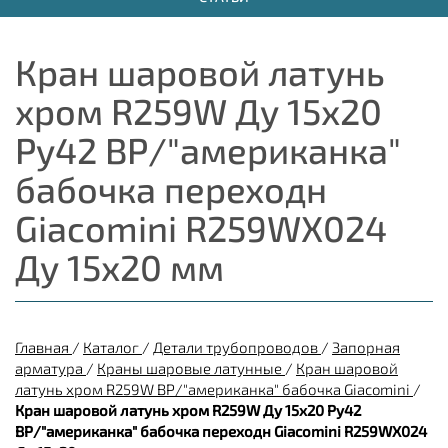
Кран шаровой латунь
хром R259W Ду 15х20
Ру42 ВР/"американка"
бабочка переходн
Giacomini R259WX024
Ду 15х20 мм
Главная
/
Каталог
/
Детали трубопроводов
/
Запорная
арматура
/
Краны шаровые латунные
/
Кран шаровой
латунь хром R259W ВР/"американка" бабочка Giacomini
/
Кран шаровой латунь хром R259W Ду 15х20 Ру42
ВР/"американка" бабочка переходн Giacomini R259WX024