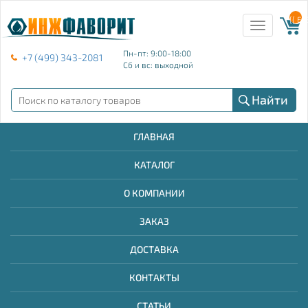
{{ E
Toggle
navigation
Пн-пт: 9:00-18:00
+7 (499) 343-2081
Сб и вс: выходной
Найти
ГЛАВНАЯ
КАТАЛОГ
О КОМПАНИИ
ЗАКАЗ
ДОСТАВКА
КОНТАКТЫ
СТАТЬИ