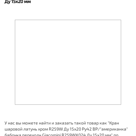
Ду 15х20 мм
У нас вы можете найти и заказать такой товар как "Кран
шаровой латунь хром R259W Ду 15х20 Ру42 ВР/"американка"
бабочка переходн Giacomini R259WX024 Ду 15х20 мм" по