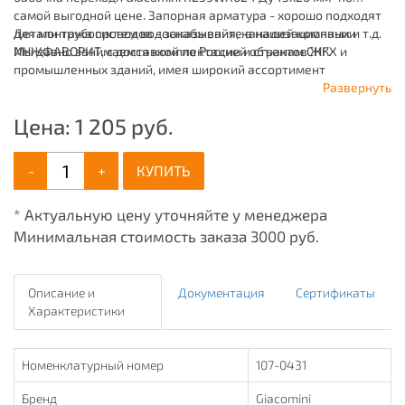
самой выгодной цене. Запорная арматура - хорошо подходят
для монтажа систем водоснабжения, канализационных и т.д.
Детали трубопроводов - заказывайте в нашей компании
Мы давно занимаемся комплектацией объектов ЖКХ и
ИНЖФАВОРИТ, с доставкой по России и странам СНГ.
промышленных зданий, имея широкий ассортимент
продукции для систем: отопления, водоснабжения,
Развернуть
канализации и пожаротушения.
Цена:
1 205
руб.
-
+
КУПИТЬ
* Актуальную цену уточняйте у менеджера
Минимальная стоимость заказа 3000 руб.
Описание и
Документация
Сертификаты
Характеристики
Номенклатурный номер
107-0431
Бренд
Giacomini