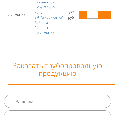
латунь хром
R259W Ду 15
Ру42
977
-
+
R259WX023
ВР/"американка"
руб
бабочка
Giacomini
R259WX023
Заказать трубопроводную
продукцию