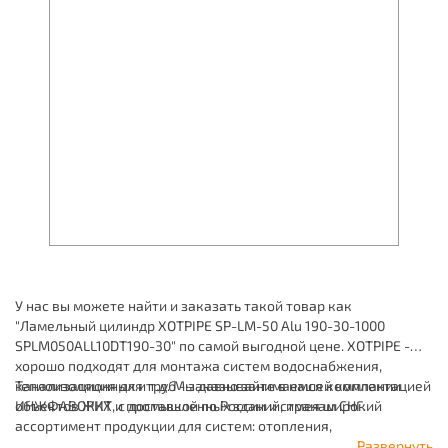
У нас вы можете найти и заказать такой товар как
"Ламельный цилиндр XOTPIPE SP-LM-50 Alu 190-30-1000
SPLM050ALL10DT190-30" по самой выгодной цене. XOTPIPE -
хорошо подходят для монтажа систем водоснабжения,
канализационных и т.д. Мы давно занимаемся комплектацией
Теплоизоляция для труб - заказывайте в нашей компании
объектов ЖКХ и промышленных зданий, имея широкий
ИНЖФАВОРИТ, с доставкой по России и странам СНГ.
ассортимент продукции для систем: отопления,
водоснабжения, канализации и пожаротушения.
Развернуть