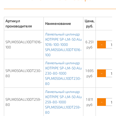
Артикул
Цена,
Наименование
С
производителя
руб.
Ламельный цилиндр
XOTPIPE SP-LM-50 Alu
SPLM050ALL10DT1016-
6 251
-
1016-100-1000
100
руб
SPLM050ALL10DT1016-
100
Ламельный цилиндр
XOTPIPE SP-LM-50 Alu
SPLM050ALL10DT230-
1 695
-
230-80-1000
80
руб
SPLM050ALL10DT230-
80
Ламельный цилиндр
XOTPIPE SP-LM-50 Alu
SPLM050ALL10DT259-
1 811
-
259-80-1000
80
руб
SPLM050ALL10DT259-
80