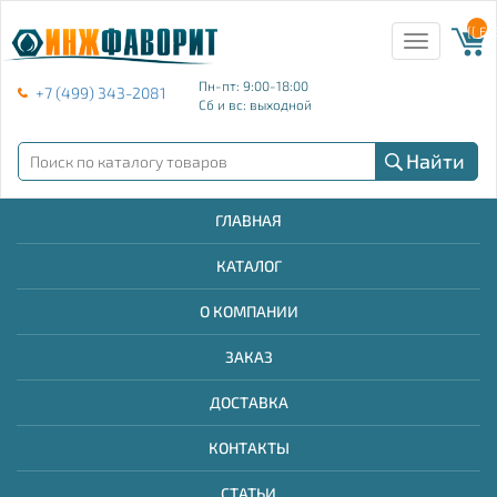
{{ E
Toggle
navigation
Пн-пт: 9:00-18:00
+7 (499) 343-2081
Сб и вс: выходной
Найти
ГЛАВНАЯ
КАТАЛОГ
О КОМПАНИИ
ЗАКАЗ
ДОСТАВКА
КОНТАКТЫ
СТАТЬИ