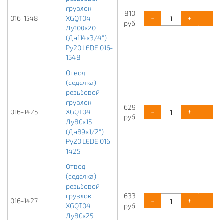
грувлок
810
-
+
К
016-1548
XGQT04
руб
Ду100х20
(Дн114х3/4")
Ру20 LEDE 016-
1548
Отвод
(седелка)
резьбовой
грувлок
629
-
+
К
016-1425
XGQT04
руб
Ду80х15
(Дн89х1/2")
Ру20 LEDE 016-
1425
Отвод
(седелка)
резьбовой
грувлок
633
-
+
К
016-1427
XGQT04
руб
Ду80х25