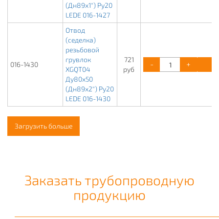
(Дн89х1") Ру20
LEDE 016-1427
Отвод
(седелка)
резьбовой
грувлок
721
-
+
К
016-1430
XGQT04
руб
Ду80х50
(Дн89х2") Ру20
LEDE 016-1430
Загрузить больше
Заказать трубопроводную
продукцию