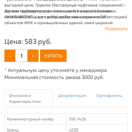
выгодной цене. Грувлок (бессварные муфтовые соединения) -
хорошо подходят для монтажа систем водоснабжения,
Детали трубопроводов - заказывайте в нашей компании
канализационных и т.д. Мы давно занимаемся комплектацией
ИНЖФАВОРИТ, с доставкой по России и странам СНГ.
объектов ЖКХ и промышленных зданий, имея широкий
ассортимент продукции для систем: отопления,
Развернуть
водоснабжения, канализации и пожаротушения.
Цена:
583
руб.
-
+
КУПИТЬ
* Актуальную цену уточняйте у менеджера
Минимальная стоимость заказа 3000 руб.
Описание и
Документация
Сертификаты
Характеристики
Номенклатурный номер
016-1426
Бренд
LEDE