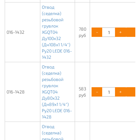
Отвод
(седелка)
резьбовой
грувлок
780
-
+
К
016-1432
XGQT04
руб
Ду100х32
(Дн108х1 1/4")
Ру20 LEDE 016-
1432
Отвод
(седелка)
резьбовой
грувлок
583
-
+
К
016-1428
XGQT04
руб
Ду80х32
(Дн89х1 1/4")
Ру20 LEDE 016-
1428
Отвод
(седелка)
резьбовой