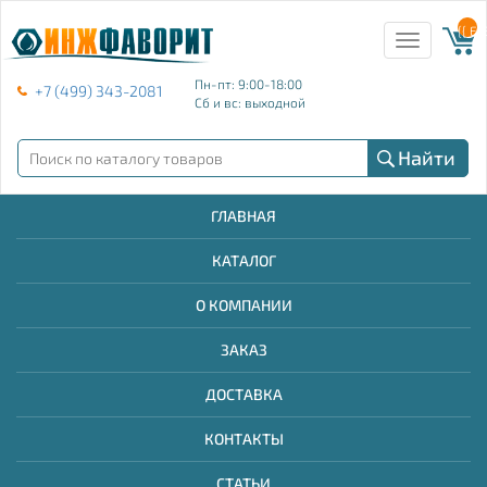
{{ E
Toggle
navigation
Пн-пт: 9:00-18:00
+7 (499) 343-2081
Сб и вс: выходной
Найти
ГЛАВНАЯ
КАТАЛОГ
О КОМПАНИИ
ЗАКАЗ
ДОСТАВКА
КОНТАКТЫ
СТАТЬИ