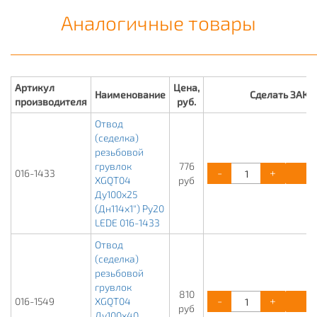
Аналогичные товары
Артикул
Цена,
Наименование
Сделать ЗАКА
производителя
руб.
Отвод
(седелка)
резьбовой
грувлок
776
-
+
К
016-1433
XGQT04
руб
Ду100х25
(Дн114х1") Ру20
LEDE 016-1433
Отвод
(седелка)
резьбовой
грувлок
810
-
+
К
016-1549
XGQT04
руб
Ду100х40