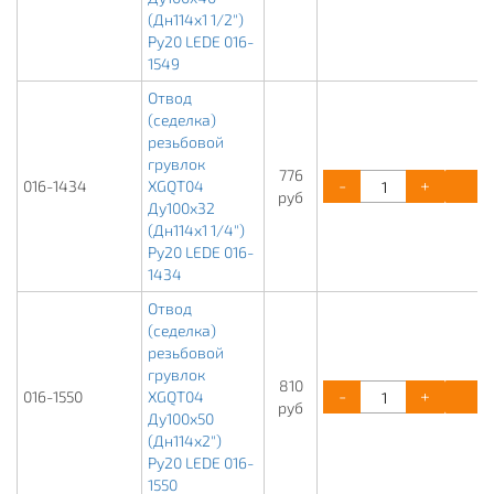
(Дн114х1 1/2")
Ру20 LEDE 016-
1549
Отвод
(седелка)
резьбовой
грувлок
776
-
+
К
016-1434
XGQT04
руб
Ду100х32
(Дн114х1 1/4")
Ру20 LEDE 016-
1434
Отвод
(седелка)
резьбовой
грувлок
810
-
+
К
016-1550
XGQT04
руб
Ду100х50
(Дн114х2")
Ру20 LEDE 016-
1550