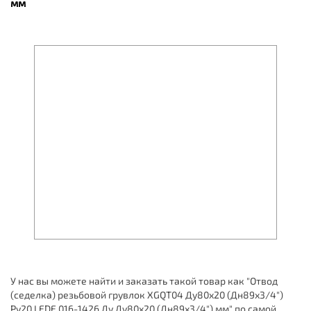
мм
У нас вы можете найти и заказать такой товар как "Отвод
(седелка) резьбовой грувлок XGQT04 Ду80х20 (Дн89х3/4")
Ру20 LEDE 016-1426 Ду Ду80х20 (Дн89х3/4") мм" по самой